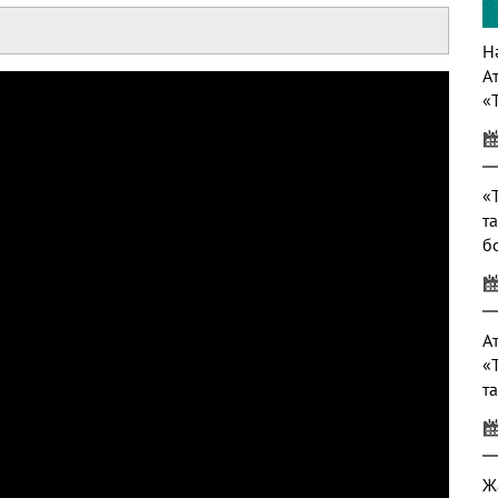
Нә
А
«
т
«
т
б
т
А
«
т
Ж