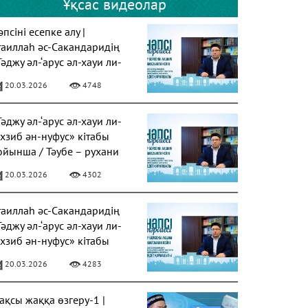
Ұқсас видеолар
псіні есепке алу |
таиллаһ әс-Сакандаридің
Тәджу әл-‘арус әл-хауи ли-
ахзиб ән-нуфус» кітабы
20.03.2026
4748
Тәджу әл-‘арус әл-хауи ли-
ахзиб ән-нуфус» кітабы
ойынша / Тәубе – рухани
азарудың негізі
20.03.2026
4302
таиллаһ әс-Сакандаридің
Тәджу әл-‘арус әл-хауи ли-
ахзиб ән-нуфус» кітабы
20.03.2026
4283
ақсы жаққа өзгеру-1 |