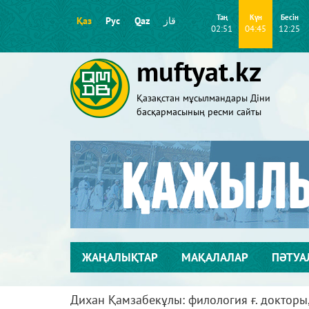
Таң
Күн
Бесін
Қаз
Рус
Qaz
قاز
02:51
04:45
12:25
muftyat.kz
Қазақстан мұсылмандары Діни
басқармасының ресми сайты
ЖАҢАЛЫҚТАР
МАҚАЛАЛАР
ПӘТУА
Дихан Қамзабекұлы: филология ғ. докторы,