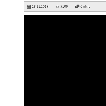
18.11.2019
5109
0 пікір