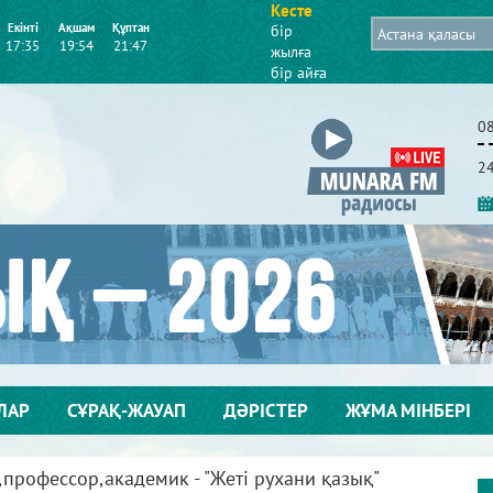
Кесте
Екінті
Ақшам
Құптан
бір
17:35
19:54
21:47
жылға
бір айға
0
2
ЛАР
СҰРАҚ-ЖАУАП
ДӘРІСТЕР
ЖҰМА МІНБЕРІ
профессор,академик - "Жеті рухани қазық"