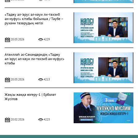
«Тәджу әл-‘арус әл-хауи ли-тахзиб
ән-нуфус» кітабы бойынша / Тәубе –
рухани тазарудың негізі
20.03.2026
4229
Атаиллаһ әс-Сакандаридің «Тәджу
әл-‘арус әл-хауи ли-тахзиб ән-нуфус»
кітабы
20.03.2026
4213
Жақсы жаққа өзгеру-1 | Ерболат
Жүсіпов
20.02.2026
4223
Жүрек сырлары 2-дәріс. Тәубе