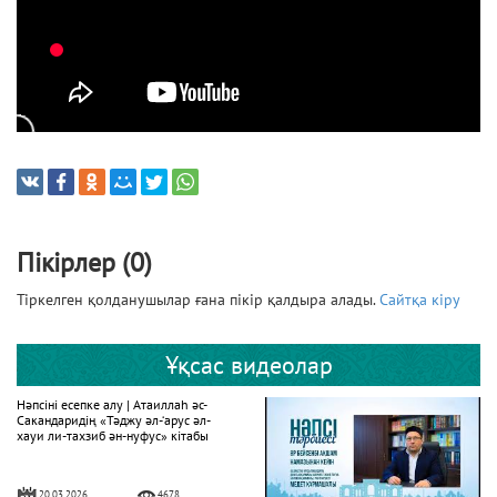
Пікірлер (0)
Тіркелген қолданушылар ғана пікір қалдыра алады.
Сайтқа кіру
Ұқсас видеолар
Нәпсіні есепке алу | Атаиллаһ әс-
Сакандаридің «Тәджу әл-‘арус әл-
хауи ли-тахзиб ән-нуфус» кітабы
20.03.2026
4678