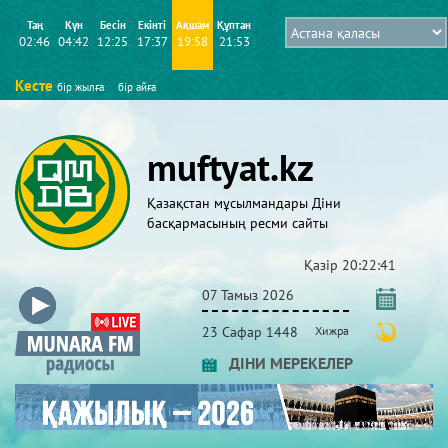
Таң
Күн
Бесін
Екінті
Ақшам
Құптан
02:46
04:42
12:25
17:37
19:58
21:53
Кесте
бір жылға
бір айға
muftyat.kz
Қазақстан мұсылмандары Діни
басқармасының ресми сайты
Қазір
20:22:41
07 Тамыз 2026
23 Сафар 1448
Хижра
ДІНИ МЕРЕКЕЛЕР