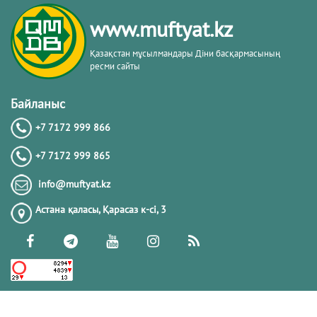
тақырыбы. Әр-рисала әл-Қушайрия
кітабы негізінде
www.muftyat.kz
20.02.2026
4299
Қазақстан мұсылмандары Діни басқармасының
ресми сайты
Әдепсіздік иманның әлсіздігіне дәлел
｜ Ерболат Жүсіпов
Байланыс
+7 7172 999 866
20.02.2026
4097
+7 7172 999 865
РАМАЗАН – РАХЫМ, КЕШІРІМ ЖӘНЕ
info@muftyat.kz
ТОЗАҚТАН ҚҰТЫЛУ АЙЫ
Астана қаласы, Қарасаз к-сi, 3
19.02.2026
7427
РАМАЗАН ҚАРСАҢЫНДАҒЫ
ПАЙҒАМБАР (ﷺ) ӨСИЕТІ