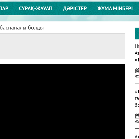
ЛАР
СҰРАҚ-ЖАУАП
ДӘРІСТЕР
ЖҰМА МІНБЕРІ
 баспаналы болды
Нә
А
«
т
«
т
б
т
А