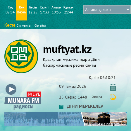
Таң
Күн
Бесін
Екінті
Ақшам
Құптан
02:54
04:46
12:25
17:33
19:53
21:44
Кесте
бір жылға
бір айға
muftyat.kz
Қазақстан мұсылмандары Діни
басқармасының ресми сайты
Қазір
06:10:21
09 Тамыз 2026
25 Сафар 1448
Хижра
ДІНИ МЕРЕКЕЛЕР