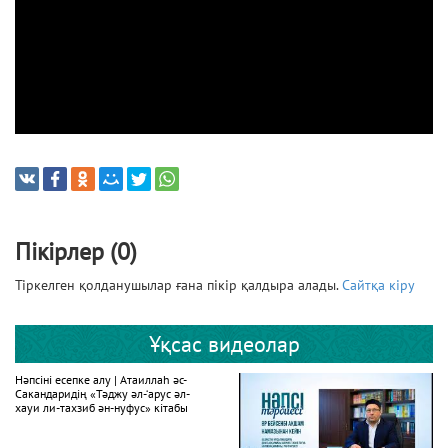
Пікірлер (0)
Тіркелген қолданушылар ғана пікір қалдыра алады.
Сайтқа кіру
Ұқсас видеолар
Нәпсіні есепке алу | Атаиллаһ әс-
Сакандаридің «Тәджу әл-‘арус әл-
хауи ли-тахзиб ән-нуфус» кітабы