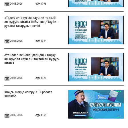
20.03.2026
4796
«Тәджу әл-‘арус әл-хауи ли-тахзиб
ән-нуфус» кітабы бойынша / Тәубе –
рухани тазарудың негізі
20.03.2026
4344
Атаиллаһ әс-Сакандаридің «Тәджу
әл-‘арус әл-хауи ли-тахзиб ән-нуфус»
кітабы
20.03.2026
4326
Жақсы жаққа өзгеру-1 | Ерболат
Жүсіпов
20.02.2026
4333