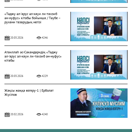
«Тәджу әл-‘арус әл-хауи ли-тахзиб
ән-нуфус» кітабы бойынша / Тәубе –
рухани тазарудың негізі
20.03.2026
4246
Атаиллаһ әс-Сакандаридің «Тәджу
әл-‘арус әл-хауи ли-тахзиб ән-нуфус»
кітабы
20.03.2026
4229
Жақсы жаққа өзгеру-1 | Ерболат
Жүсіпов
20.02.2026
4240
Жүрек сырлары 2-дәріс. Тәубе