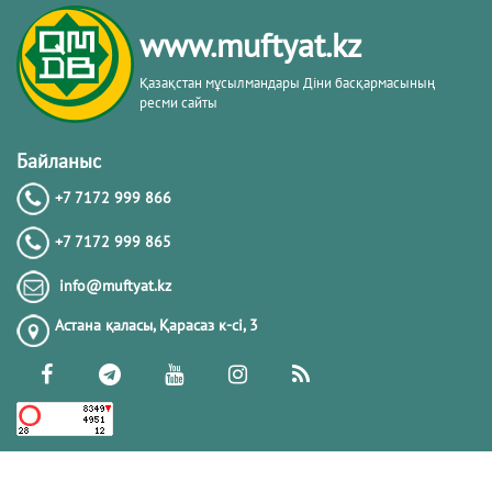
тақырыбы. Әр-рисала әл-Қушайрия
кітабы негізінде
www.muftyat.kz
20.02.2026
4317
Қазақстан мұсылмандары Діни басқармасының
ресми сайты
Әдепсіздік иманның әлсіздігіне дәлел
｜ Ерболат Жүсіпов
Байланыс
+7 7172 999 866
20.02.2026
4115
+7 7172 999 865
РАМАЗАН – РАХЫМ, КЕШІРІМ ЖӘНЕ
info@muftyat.kz
ТОЗАҚТАН ҚҰТЫЛУ АЙЫ
Астана қаласы, Қарасаз к-сi, 3
19.02.2026
7443
РАМАЗАН ҚАРСАҢЫНДАҒЫ
ПАЙҒАМБАР (ﷺ) ӨСИЕТІ