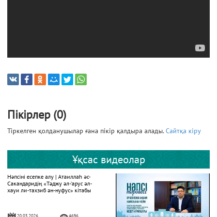
Пікірлер (0)
Тіркелген қолданушылар ғана пікір қалдыра алады.
Сайтқа кіру
Ұқсас видеолар
Нәпсіні есепке алу | Атаиллаһ әс-
Сакандаридің «Тәджу әл-‘арус әл-
хауи ли-тахзиб ән-нуфус» кітабы
20.03.2026
4696