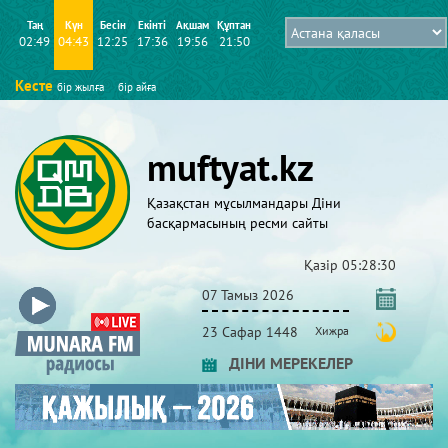
Таң
Күн
Бесін
Екінті
Ақшам
Құптан
02:49
04:43
12:25
17:36
19:56
21:50
Кесте
бір жылға
бір айға
muftyat.kz
Қазақстан мұсылмандары Діни
басқармасының ресми сайты
Қазір
05:28:30
07 Тамыз 2026
23 Сафар 1448
Хижра
ДІНИ МЕРЕКЕЛЕР