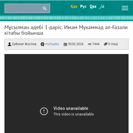
Қаз
Рус
Qaz
قاز
Togg
navi
Мұсылман әдебі 1-дәріс. Имам Мухаммад әл-Ғазали
кітабы бойынша
Ерболат Жүсіпов
muftyatkz
30.01.2026
7444
0 пікір