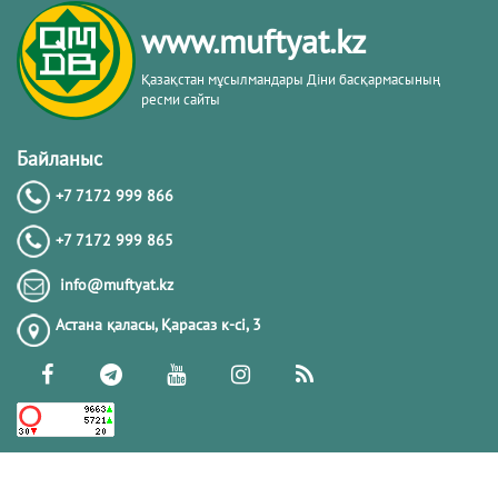
кітабы негізінде
www.muftyat.kz
20.02.2026
4333
Қазақстан мұсылмандары Діни басқармасының
ресми сайты
Әдепсіздік иманның әлсіздігіне дәлел
｜ Ерболат Жүсіпов
Байланыс
+7 7172 999 866
20.02.2026
4131
+7 7172 999 865
РАМАЗАН – РАХЫМ, КЕШІРІМ ЖӘНЕ
info@muftyat.kz
ТОЗАҚТАН ҚҰТЫЛУ АЙЫ
Астана қаласы, Қарасаз к-сi, 3
19.02.2026
7457
РАМАЗАН ҚАРСАҢЫНДАҒЫ
ПАЙҒАМБАР (ﷺ) ӨСИЕТІ