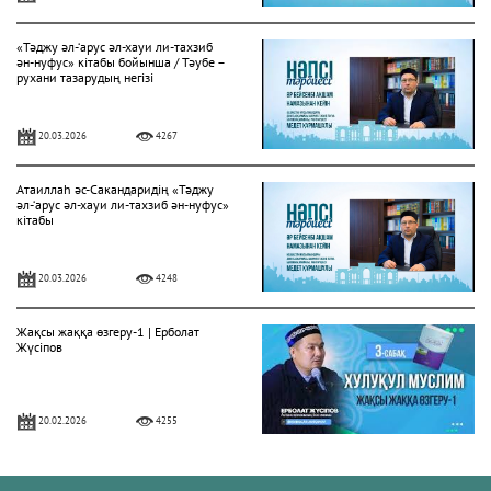
«Тәджу әл-‘арус әл-хауи ли-тахзиб
ән-нуфус» кітабы бойынша / Тәубе –
рухани тазарудың негізі
20.03.2026
4267
Атаиллаһ әс-Сакандаридің «Тәджу
әл-‘арус әл-хауи ли-тахзиб ән-нуфус»
кітабы
20.03.2026
4248
Жақсы жаққа өзгеру-1 | Ерболат
Жүсіпов
20.02.2026
4255
Жүрек сырлары 2-дәріс. Тәубе
тақырыбы. Әр-рисала әл-Қушайрия