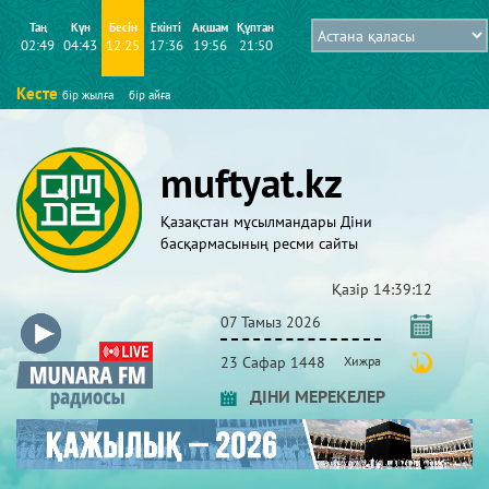
Таң
Күн
Бесін
Екінті
Ақшам
Құптан
02:49
04:43
12:25
17:36
19:56
21:50
Кесте
бір жылға
бір айға
muftyat.kz
Қазақстан мұсылмандары Діни
басқармасының ресми сайты
Қазір
14:39:12
07 Тамыз 2026
23 Сафар 1448
Хижра
ДІНИ МЕРЕКЕЛЕР