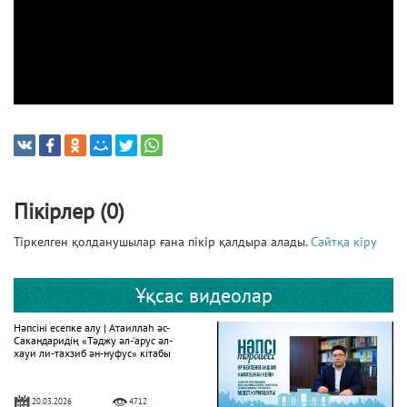
Пікірлер (0)
Тіркелген қолданушылар ғана пікір қалдыра алады.
Сайтқа кіру
Ұқсас видеолар
Нәпсіні есепке алу | Атаиллаһ әс-
Сакандаридің «Тәджу әл-‘арус әл-
хауи ли-тахзиб ән-нуфус» кітабы
20.03.2026
4712