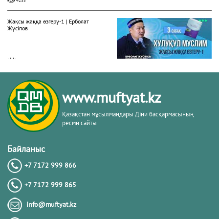
4235
Жақсы жаққа өзгеру-1 | Ерболат
Жүсіпов
20.02.2026
4245
Жүрек сырлары 2-дәріс. Тәубе
www.muftyat.kz
тақырыбы. Әр-рисала әл-Қушайрия
кітабы негізінде
Қазақстан мұсылмандары Діни басқармасының
ресми сайты
20.02.2026
4323
Байланыс
Әдепсіздік иманның әлсіздігіне дәлел
｜ Ерболат Жүсіпов
+7 7172 999 866
+7 7172 999 865
20.02.2026
info@muftyat.kz
4121