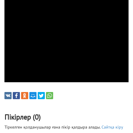
Пікірлер (0)
Тіркелген қолданушылар ғана пікір қалдыра алады.
Сайтқа кіру