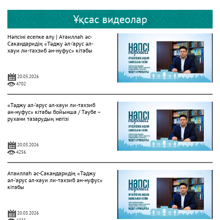
Ұқсас видеолар
Нәпсіні есепке алу | Атаиллаһ әс-
Сакандаридің «Тәджу әл-‘арус әл-
хауи ли-тахзиб ән-нуфус» кітабы
20.03.2026
4702
«Тәджу әл-‘арус әл-хауи ли-тахзиб
ән-нуфус» кітабы бойынша / Тәубе –
рухани тазарудың негізі
20.03.2026
4256
Атаиллаһ әс-Сакандаридің «Тәджу
әл-‘арус әл-хауи ли-тахзиб ән-нуфус»
кітабы
20.03.2026