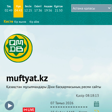
Таң
Күн
Бесін
Екінті
Ақшам
Құптан
02:49
04:43
12:25
17:36
19:56
21:50
Кесте
бір жылға
бір айға
muftyat.kz
Қазақстан мұсылмандары Діни басқармасының ресми сайты
Қазір
08:18:13
07 Тамыз 2026
Хижра