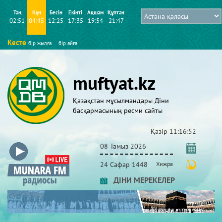
Таң
Күн
Бесін
Екінті
Ақшам
Құптан
02:51
04:45
12:25
17:35
19:54
21:47
Кесте
бір жылға
бір айға
muftyat.kz
Қазақстан мұсылмандары Діни
басқармасының ресми сайты
Қазір
11:16:52
08 Тамыз 2026
24 Сафар 1448
Хижра
ДІНИ МЕРЕКЕЛЕР