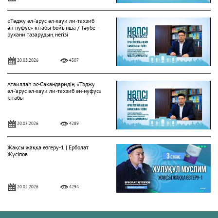
«Тәджу әл-‘арус әл-хауи ли-тахзиб
ән-нуфус» кітабы бойынша / Тәубе –
рухани тазарудың негізі
20.03.2026
4307
Атаиллаһ әс-Сакандаридің «Тәджу
әл-‘арус әл-хауи ли-тахзиб ән-нуфус»
кітабы
20.03.2026
4289
Жақсы жаққа өзгеру-1 | Ерболат
Жүсіпов
20.02.2026
4294
Жүрек сырлары 2-дәріс. Тәубе
тақырыбы. Әр-рисала әл-Қушайрия