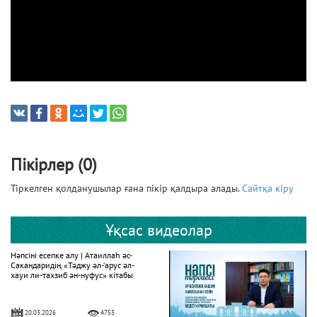
Пікірлер (0)
Тіркелген қолданушылар ғана пікір қалдыра алады.
Сайтқа кіру
Ұқсас видеолар
Нәпсіні есепке алу | Атаиллаһ әс-
Сакандаридің «Тәджу әл-‘арус әл-
хауи ли-тахзиб ән-нуфус» кітабы
20.03.2026
4753