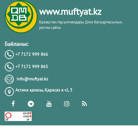
кітабы негізінде
www.muftyat.kz
20.02.2026
4373
Қазақстан мұсылмандары Діни басқармасының
ресми сайты
Әдепсіздік иманның әлсіздігіне дәлел
｜ Ерболат Жүсіпов
Байланыс
+7 7172 999 866
20.02.2026
4171
+7 7172 999 865
РАМАЗАН – РАХЫМ, КЕШІРІМ ЖӘНЕ
info@muftyat.kz
ТОЗАҚТАН ҚҰТЫЛУ АЙЫ
Астана қаласы, Қарасаз к-сi, 3
19.02.2026
7500
РАМАЗАН ҚАРСАҢЫНДАҒЫ
ПАЙҒАМБАР (ﷺ) ӨСИЕТІ