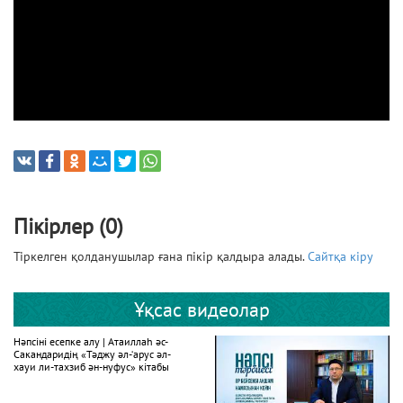
Пікірлер (0)
Тіркелген қолданушылар ғана пікір қалдыра алады.
Сайтқа кіру
Ұқсас видеолар
Нәпсіні есепке алу | Атаиллаһ әс-
Сакандаридің «Тәджу әл-‘арус әл-
хауи ли-тахзиб ән-нуфус» кітабы