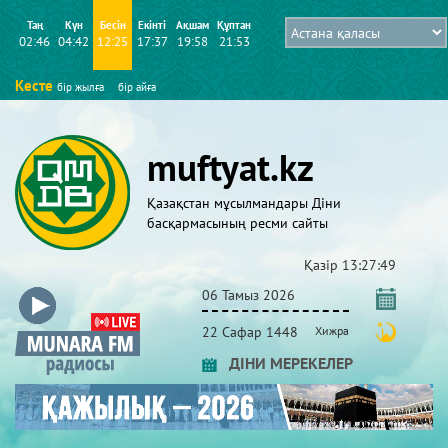
Таң
Күн
Бесін
Екінті
Ақшам
Құптан
02:46
04:42
12:25
17:37
19:58
21:53
Кесте
бір жылға
бір айға
muftyat.kz
Қазақстан мұсылмандары Діни
басқармасының ресми сайты
Қазір
13:27:49
06 Тамыз 2026
22 Сафар 1448
Хижра
ДІНИ МЕРЕКЕЛЕР