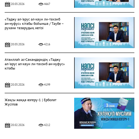
20.03.2026
4667
«Тәджу әл-‘арус әл-хауи ли-тахзиб
ән-нуфус» кітабы бойынша / Тәубе –
рухани тазарудың негізі
20.03.2026
4216
Атаиллаһ әс-Сакандаридің «Тәджу
әл-‘арус әл-хауи ли-тахзиб ән-нуфус»
кітабы
20.03.2026
4199
Жақсы жаққа өзгеру-1 | Ерболат
Жүсіпов
20.02.2026
4212