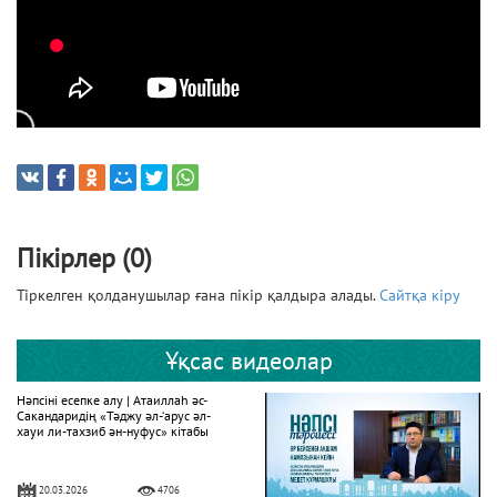
Пікірлер (0)
Тіркелген қолданушылар ғана пікір қалдыра алады.
Сайтқа кіру
Ұқсас видеолар
Нәпсіні есепке алу | Атаиллаһ әс-
Сакандаридің «Тәджу әл-‘арус әл-
хауи ли-тахзиб ән-нуфус» кітабы
20.03.2026
4706