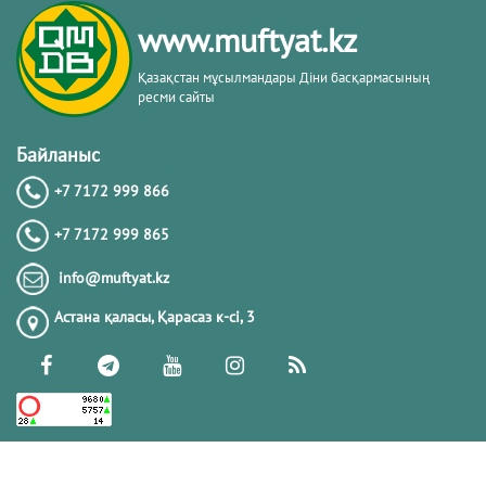
кітабы негізінде
www.muftyat.kz
20.02.2026
4327
Қазақстан мұсылмандары Діни басқармасының
ресми сайты
Әдепсіздік иманның әлсіздігіне дәлел
｜ Ерболат Жүсіпов
Байланыс
+7 7172 999 866
20.02.2026
4125
+7 7172 999 865
РАМАЗАН – РАХЫМ, КЕШІРІМ ЖӘНЕ
info@muftyat.kz
ТОЗАҚТАН ҚҰТЫЛУ АЙЫ
Астана қаласы, Қарасаз к-сi, 3
19.02.2026
7452
РАМАЗАН ҚАРСАҢЫНДАҒЫ
ПАЙҒАМБАР (ﷺ) ӨСИЕТІ