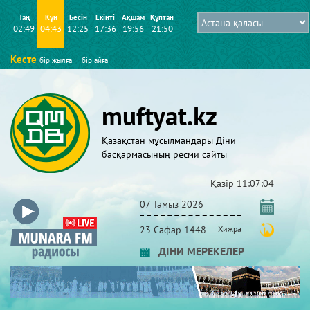
Таң
Күн
Бесін
Екінті
Ақшам
Құптан
02:49
04:43
12:25
17:36
19:56
21:50
Кесте
бір жылға
бір айға
muftyat.kz
Қазақстан мұсылмандары Діни
басқармасының ресми сайты
Қазір
11:07:04
07 Тамыз 2026
23 Сафар 1448
Хижра
ДІНИ МЕРЕКЕЛЕР