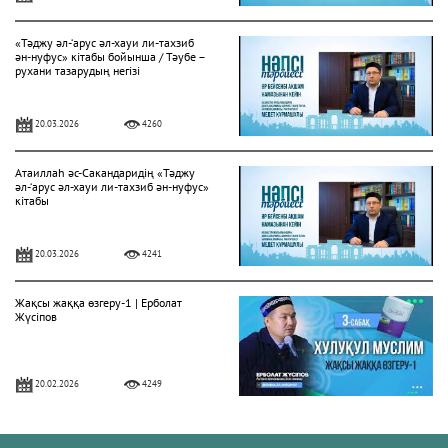
«Тәджу әл-‘арус әл-хауи ли-тахзиб
ән-нуфус» кітабы бойынша / Тәубе –
рухани тазарудың негізі
20.03.2026
4260
Атаиллаһ әс-Сакандаридің «Тәджу
әл-‘арус әл-хауи ли-тахзиб ән-нуфус»
кітабы
20.03.2026
4241
Жақсы жаққа өзгеру-1 | Ерболат
Жүсіпов
20.02.2026
4249
Жүрек сырлары 2-дәріс. Тәубе
тақырыбы. Әр-рисала әл-Қушайрия