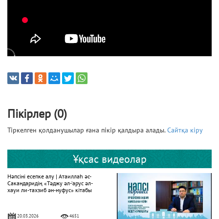
Пікірлер (0)
Тіркелген қолданушылар ғана пікір қалдыра алады.
Сайтқа кіру
Ұқсас видеолар
Нәпсіні есепке алу | Атаиллаһ әс-
Сакандаридің «Тәджу әл-‘арус әл-
хауи ли-тахзиб ән-нуфус» кітабы
20.03.2026
4651