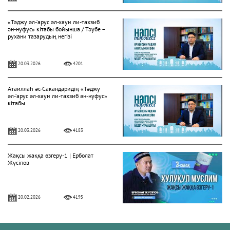
«Тәджу әл-‘арус әл-хауи ли-тахзиб
ән-нуфус» кітабы бойынша / Тәубе –
рухани тазарудың негізі
20.03.2026
4201
Атаиллаһ әс-Сакандаридің «Тәджу
әл-‘арус әл-хауи ли-тахзиб ән-нуфус»
кітабы
20.03.2026
4183
Жақсы жаққа өзгеру-1 | Ерболат
Жүсіпов
20.02.2026
4195
Жүрек сырлары 2-дәріс. Тәубе
тақырыбы. Әр-рисала әл-Қушайрия