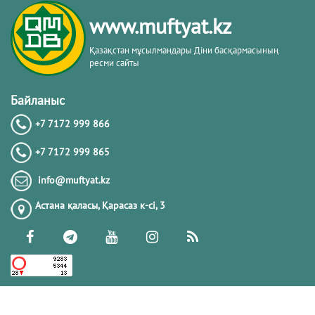
кітабы негізінде
www.muftyat.kz
20.02.2026
4270
Қазақстан мұсылмандары Діни басқармасының
ресми сайты
Әдепсіздік иманның әлсіздігіне дәлел
｜ Ерболат Жүсіпов
Байланыс
+7 7172 999 866
20.02.2026
4068
+7 7172 999 865
РАМАЗАН – РАХЫМ, КЕШІРІМ ЖӘНЕ
info@muftyat.kz
ТОЗАҚТАН ҚҰТЫЛУ АЙЫ
Астана қаласы, Қарасаз к-сi, 3
19.02.2026
7398
РАМАЗАН ҚАРСАҢЫНДАҒЫ
ПАЙҒАМБАР (ﷺ) ӨСИЕТІ