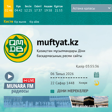
Таң
Күн
Бесін
Екінті
Ақшам
Құптан
02:46
04:42
12:25
17:37
19:58
21:53
Кесте
бір жылға
бір айға
muftyat.kz
Қазақстан мұсылмандары Діни
басқармасының ресми сайты
Қазір
03:55:36
06 Тамыз 2026
22 Сафар 1448
Хижра
ДІНИ МЕРЕКЕЛЕР