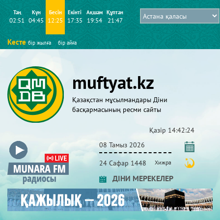
Таң
Күн
Бесін
Екінті
Ақшам
Құптан
02:51
04:45
12:25
17:35
19:54
21:47
Кесте
бір жылға
бір айға
muftyat.kz
Қазақстан мұсылмандары Діни
басқармасының ресми сайты
Қазір
14:42:24
08 Тамыз 2026
24 Сафар 1448
Хижра
ДІНИ МЕРЕКЕЛЕР