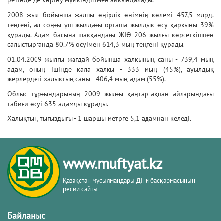
2008 жыл бойынша жалпы өңірлік өнімнің көлемі 457,5 млрд.
теңгені, ал соңғы үш жылдағы орташа жылдық өсу қарқыны 39%
құрады. Адам басына шаққандағы ЖІӨ 206 жылғы көрсеткішпен
салыстырғанда 80.7% өсуімен 614,3 мың теңгені құрады.
01.04.2009 жылғы жағдай бойынша халқының саны - 739,4 мың
адам, оның ішінде қала халқы - 333 мың (45%), ауылдық
жерлердегі халықтың саны - 406,4 мың адам (55%).
Облыс тұрғындарының 2009 жылғы қаңтар-ақпан айларындағы
табиғи өсуі 635 адамды құрады.
Халықтың тығыздығы - 1 шаршы метрге 5,1 адамнан келеді.
www.muftyat.kz
Қазақстан мұсылмандары Діни басқармасының
ресми сайты
Байланыс