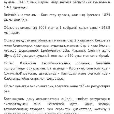
Аумағы - 146.2 мың шаршы метр немесе республика аумағының
5.4% құрайды.
Әкімшілік орталығы - Көкшетау қаласы, қаланың іргетасы 1824
жылы қаланды.
Облыс орталығының 2009 жылғы 1 сәуірдегі халық саны - 145,8
мың адам.
Облыстың құрамына облыстық маңызы бар 2 қала, яғни, Көкшетау
және Степногорск қалалары, аудандық маңызы бар 8 қала (Ақкөл,
Атбасар, Державинск, Ерейментау, Есіл, Макинск, Степняк және
Щучье), 17 ауылдық аудан, 5 кент және 660 ауыл мен село кіреді.
Облыс Қазақстан Республикасының орталық бөлігінің
солтүстігінде орналасқан. Батысында - Қостанай, солтүстігінде -
Солтүстік-Қазақстан, шығысында - Павлодар және оңтүстігінде -
Қарағанды облыстарымен шекаралас.
Облыс қомақты экономикалық әлеуетке және табиғи ресурстарға
бай.
Болашақтағы даму алғышарттары өңірдің шикізат ресурстарын
экспорттаумен ғана шектелмей, орта- және жоғары
технологиялық тауарлар мен сервистік қызметтерді жеткізуші
ретінде де көріну мүмкіндігімен айқындалады.