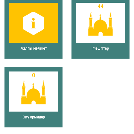
44
Жалпы мәлімет
Мешіттер
0
Оқу орындар