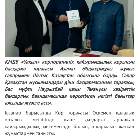
ҚМДБ «Уақып» корпоративтік қайырымдылық қорының
басқарма төрағасы Азамат Әбдікерімұлы жұмыс
сапарымен Шығыс Қазақстан облысына барды. Сапар
Қазақстан мұсылмандары діни басқармасының төрағасы,
Бас мүфти Наурызбай қажы Тағанұлы хазіреттің
бағдарлық баяндамасында көрсетілген негізгі бағыттар
аясында жүзеге асты.
Іссапар барысында Қор төрағасы Өскемен қалалық
орталық мешітінде және қыздарға арналған
қайырымдылық мекемесінде болып, атқарылып жатқан
жұмыстармен танысты.