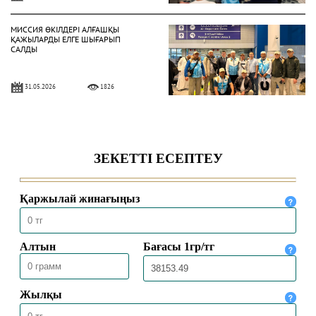
МИССИЯ ӨКІЛДЕРІ АЛҒАШҚЫ
ҚАЖЫЛАРДЫ ЕЛГЕ ШЫҒАРЫП
САЛДЫ
31.05.2026
1826
ҚАЗАҚСТАНДЫҚ ҚАЖЫЛАР
ҚАЖЫЛЫҚ ҚҰЛШЫЛЫҒЫНЫҢ
НЕГІЗГІ РӘСІМДЕРІН ТОЛЫҚ
АТҚАРДЫ
30.05.2026
4465
МЕККЕДЕ 1447 ҺИЖРИ ЖЫЛҒЫ
ҚАЖЫЛЫҚ МАУСЫМЫ
ҚОРЫТЫНДЫЛАНДЫ
30.05.2026
2533