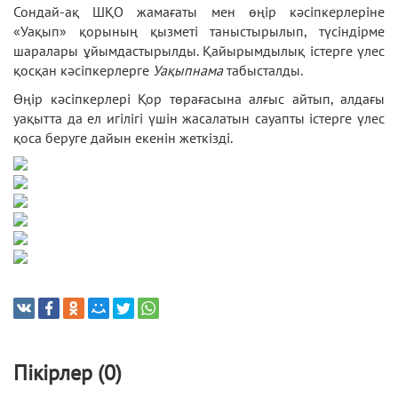
Сондай-ақ ШҚО жамағаты мен өңір кәсіпкерлеріне
«Уақып» қорының қызметі таныстырылып, түсіндірме
шаралары ұйымдастырылды. Қайырымдылық істерге үлес
қосқан кәсіпкерлерге
Уақыпнама
табысталды.
Өңір кәсіпкерлері Қор төрағасына алғыс айтып, алдағы
уақытта да ел игілігі үшін жасалатын сауапты істерге үлес
қоса беруге дайын екенін жеткізді.
Пікірлер (0)