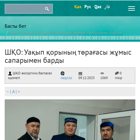
Қаз
Рус
Qaz
قاز
Togg
navi
Басты бет
ШҚО: Уақып қорының төрағасы жұмыс сапарымен барды
ШҚО: Уақып қорының төрағасы жұмыс
сапарымен барды
ШҚО өкілдігінің баспасөз
0
қызметі
naqyl.kz
09.12.2025
1069
пікір
–
|
A
|
+