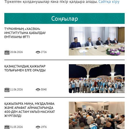
Тіркелген қолданушылар ғана пікір қалдыра алады.
Сайтқа кіру
Соңғылар
ТҮРКИЯНЫҢ «ХАСЕКИ»
ИНСТИТУТЫНА ҚАБЫЛДАУ
ЕМТИХАНЫ ӨТТІ
20.06.2026
2726
ҚАЗАҚСТАНДЫҚ ҚАЖЫЛАР
ТОЛЫҒЫМЕН ЕЛГЕ ОРАЛДЫ
11.06.2026
3048
ҚАЖЫЛАРҒА МИНА, МҰЗДАЛИФА
ЖӘНЕ АРАФАТ АЙМАҚТАРЫНДА
400-ДЕН АСТАМ УАҒЫЗ-НАСИХАТ
ЖҮРГІЗІЛДІ
31.05.2026
1976