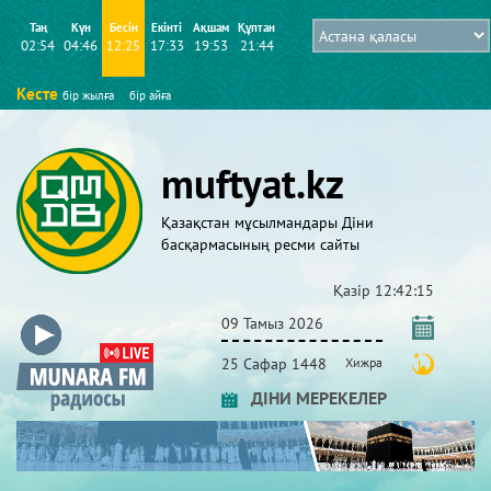
Таң
Күн
Бесін
Екінті
Ақшам
Құптан
02:54
04:46
12:25
17:33
19:53
21:44
Кесте
бір жылға
бір айға
muftyat.kz
Қазақстан мұсылмандары Діни
басқармасының ресми сайты
Қазір
12:42:15
09 Тамыз 2026
25 Сафар 1448
Хижра
ДІНИ МЕРЕКЕЛЕР