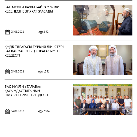
БАС МҮФТИ ХАЖЫ БАЙРАМ-УӘЛИ
КЕСЕНЕСІНЕ ЗИЯРАТ ЖАСАДЫ
05.08.2026
892
ҚМДБ ТӨРАҒАСЫ ТҮРКИЯ ДІН ІСТЕРІ
БАСҚАРМАСЫНЫҢ ТӨРАҒАСЫМЕН
КЕЗДЕСТІ
05.08.2026
1231
БАС МҮФТИ «ТАЛАБА»
ҚАУЫМДАСТЫҒЫНЫҢ
ШӘКІРТТЕРІМЕН КЕЗДЕСТІ
04.08.2026
2304
БАС МҮФТИ ҚАЗАҚСТАННЫҢ
ТҮРКИЯДАҒЫ ТӨТЕНШЕ ЖӘНЕ
ӨКІЛЕТТІ ЕЛШІСІМЕН КЕЗДЕСТІ