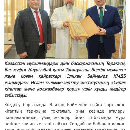
Қазақстан мұсылмандары діни басқармасының Төрағасы,
Бас мүфти Наурызбай қажы Тағанұлына белгілі мемлекет
және қоғам қайраткері Әлихан Бәйменов ҚМДБ
жанындағы Ислам ғылыми-зерттеу институтының «Сирек
кітаптар және қолжазбалар қоры» үшін құнды жәдігер
табыстады.
Кездесу барысында Әлихан Бәйменов сыйға тартылған
кітаптың тарихына тоқталып, оны кезінде аталары
пайдаланғанын, ұзақ жылдар бойы отбасында мұра
ретінде сақтап келгенін айтты. Сондай-ақ бабадан қалған