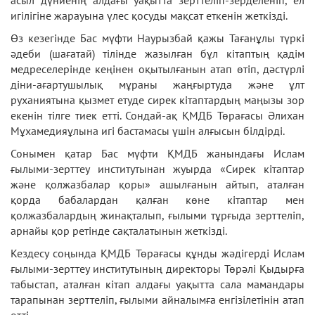
асыл дүниенің алдағы уақытта зерттеліп-зерделеніп, ел
игілігіне жарауына үлес қосуды мақсат еткенін жеткізді.
Өз кезегінде Бас мүфти Наурызбай қажы Тағанұлы түркі
әдеби (шағатай) тілінде жазылған бұл кітаптың қадім
медреселерінде кеңінен оқытылғанын атап өтіп, дәстүрлі
діни-ағартушылық мұраны жаңғыртуда және ұлт
руханиятына қызмет етуде сирек кітаптардың маңызы зор
екенін тілге тиек етті. Сондай-ақ ҚМДБ Төрағасы Әлихан
Мұхамедияұлына игі бастамасы үшін алғысын білдірді.
Сонымен қатар Бас мүфти ҚМДБ жанындағы Ислам
ғылыми-зерттеу институтынан жуырда «Сирек кітаптар
және қолжазбалар қоры» ашылғанын айтып, аталған
қорда бабалардан қалған көне кітаптар мен
қолжазбалардың жинақталып, ғылыми тұрғыда зерттеліп,
арнайы қор ретінде сақталатынын жеткізді.
Кездесу соңында ҚМДБ Төрағасы құнды жәдігерді Ислам
ғылыми-зерттеу институтының директоры Төрәлі Қыдырға
табыстап, аталған кітап алдағы уақытта сала мамандары
тарапынан зерттеліп, ғылыми айналымға енгізілетінін атап