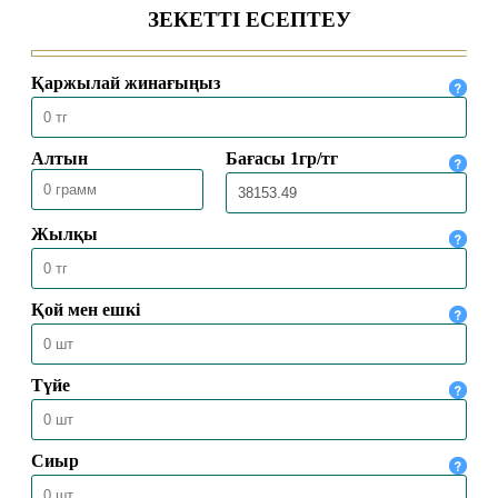
04.08.2026
2009
БАС МҮФТИ ТӨРАЛҚА МӘЖІЛІСІН
ӨТКІЗДІ
31.07.2026
2158