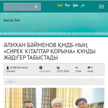
Қаз
Рус
Qaz
قاز
Togg
navi
Басты бет
ӘЛИХАН БӘЙМЕНОВ ҚМДБ-НЫҢ «СИРЕК КІТАПТАР ҚОРЫНА»
ҚҰНДЫ ЖӘДІГЕР ТАБЫСТАДЫ
ӘЛИХАН БӘЙМЕНОВ ҚМДБ-НЫҢ
«СИРЕК КІТАПТАР ҚОРЫНА» ҚҰНДЫ
ЖӘДІГЕР ТАБЫСТАДЫ
ҚМДБ Баспасөз
0
қызметі
muftyatkz
15.01.2026
2164
пікір
–
|
A
|
+