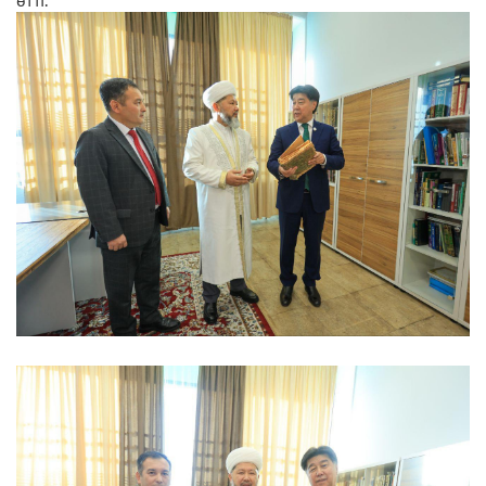
өтті.