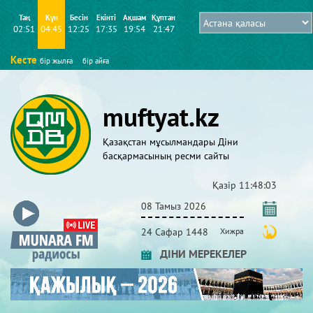
Таң
Күн
Бесін
Екінті
Ақшам
Құптан
02:51
04:45
12:25
17:35
19:54
21:47
Кесте
бір жылға
бір айға
muftyat.kz
Қазақстан мұсылмандары Діни
басқармасының ресми сайты
Қазір
11:48:04
08 Тамыз 2026
24 Сафар 1448
Хижра
ДІНИ МЕРЕКЕЛЕР