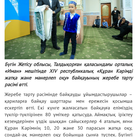
Бүгін Жетісу облысы, Талдықорған қаласындағы орталық
«Иман» мешітінде XIV республикалық «Құран Кәрімді
жатқа және мәнерлеп оқу» байқауының жеребе тарту
рәсімі өтті.
Жеребе тарту рәсімінде байқауды ұйымдастырушылар –
қариларға байқау шарттары мен ережесін қосымша
ескертіп өтті. Екі күнге жалғасатын байқауға еліміздің
түкпір-түкпірінен 80 үміткер қатысуда. Аймақтық іріктеу
кезеңдерінен үздік шыққан сайыскерлер 4 аталым, яғни
Құран Кәрімнің 10, 20 және 30 парасын жатқа оқу,
сондай-ақ мәнерлеп оқу бойынша сынға түспек. Бүгінгі