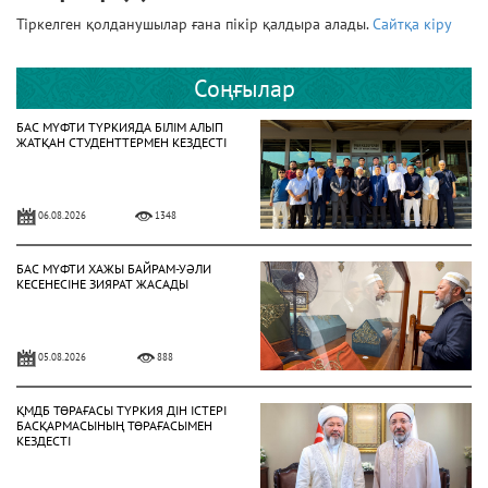
Тіркелген қолданушылар ғана пікір қалдыра алады.
Сайтқа кіру
Соңғылар
БАС МҮФТИ ТҮРКИЯДА БІЛІМ АЛЫП
ЖАТҚАН СТУДЕНТТЕРМЕН КЕЗДЕСТІ
06.08.2026
1348
БАС МҮФТИ ХАЖЫ БАЙРАМ-УӘЛИ
КЕСЕНЕСІНЕ ЗИЯРАТ ЖАСАДЫ
05.08.2026
888
ҚМДБ ТӨРАҒАСЫ ТҮРКИЯ ДІН ІСТЕРІ
БАСҚАРМАСЫНЫҢ ТӨРАҒАСЫМЕН
КЕЗДЕСТІ