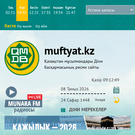
Таң
Күн
Бесін
Екінті
Ақшам
Құптан
02:51
04:45
12:25
17:35
19:54
21:47
Кесте
бір жылға
бір айға
muftyat.kz
Қазақстан мұсылмандары Діни
басқармасының ресми сайты
Қазір
09:12:51
08 Тамыз 2026
24 Сафар 1448
Хижра
ДІНИ МЕРЕКЕЛЕР