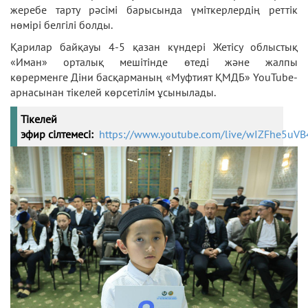
жеребе тарту рәсімі барысында үміткерлердің реттік
нөмірі белгілі болды.
Қарилар байқауы 4-5 қазан күндері Жетісу облыстық
«Иман» орталық мешітінде өтеді және жалпы
көрерменге
Діни басқарманың «Муфтият ҚМДБ» YouTube-
арнасынан тікелей көрсетілім ұсынылады.
Тікелей
эфир
сілтемесі:
https://www.youtube.com/live/wIZFhe5uVB