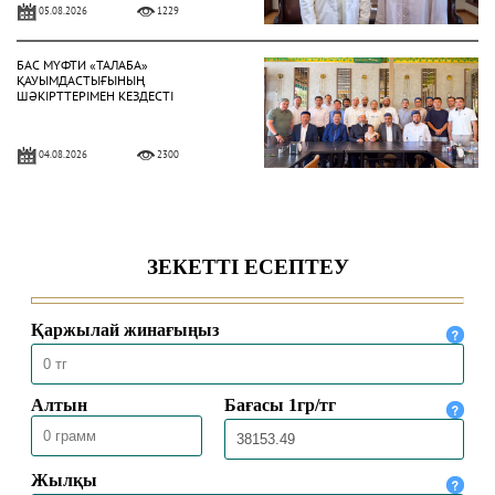
05.08.2026
1229
БАС МҮФТИ «ТАЛАБА»
ҚАУЫМДАСТЫҒЫНЫҢ
ШӘКІРТТЕРІМЕН КЕЗДЕСТІ
04.08.2026
2300
БАС МҮФТИ ҚАЗАҚСТАННЫҢ
ТҮРКИЯДАҒЫ ТӨТЕНШЕ ЖӘНЕ
ӨКІЛЕТТІ ЕЛШІСІМЕН КЕЗДЕСТІ
04.08.2026
2005
БАС МҮФТИ ТӨРАЛҚА МӘЖІЛІСІН
ӨТКІЗДІ
31.07.2026
2150