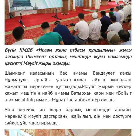
Бүгін ҚМДБ «Ислам және отбасы құндылығы» жылы
аясында Шымкент орталық мешітінде жұма намазында
қасиетті Мәуліт жыры оқылды.
Шымкент қаласының бас имамы Бақдаулет қажы
Нұрматұлы арнайы уағыз-насихат айтып жиналған
жамағатты мерекемен құттықтады.Мәуліт жырын «Әскер
қажы» мешітінің найб имамы Батырхан қари мен «Бойыт
ата» мешітінің имамы Мұрат Тастанбековтер оқыды.
Айта кетейік, игі шара барлық мешіттерде арнайы
мерекелік мәуліт дастарханы жайылып, дін мен дәстүрге
сәйкес ұйымдастырылды.