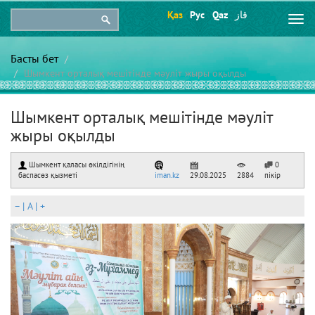
Қаз
Рус
Qaz
قاز
Togg
navi
Басты бет
Шымкент орталық мешітінде мәуліт жыры оқылды
Шымкент орталық мешітінде мәуліт
жыры оқылды
Шымкент қаласы өкілдігінің
0
баспасөз қызметі
iman.kz
29.08.2025
2884
пікір
–
|
A
|
+