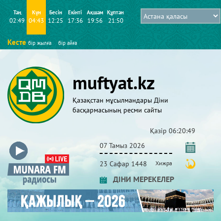
Таң
Күн
Бесін
Екінті
Ақшам
Құптан
02:49
04:43
12:25
17:36
19:56
21:50
Кесте
бір жылға
бір айға
muftyat.kz
Қазақстан мұсылмандары Діни
басқармасының ресми сайты
Қазір
06:20:50
07 Тамыз 2026
23 Сафар 1448
Хижра
ДІНИ МЕРЕКЕЛЕР