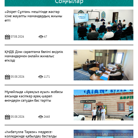
Соңғылар
«Әзірет Сұлтан» мешітінде жастар
ісіне жауапты мамандардың жиыны
өтті
07.08.2026
67
ҚМДБ Діни сараптама бөлімі өңірлік
мамандармен онлайн жиналыс
өткізді
05.08.2026
1171
Мұнайлыда «Арақсыз ауыл» жобасы
аясында кәсіпкер арақ-шарап
өнімдерін сатудан бас тартты
05.08.2026
2668
«Һибатулла Тарази» медресе-
колледжінде қабылдау басталды