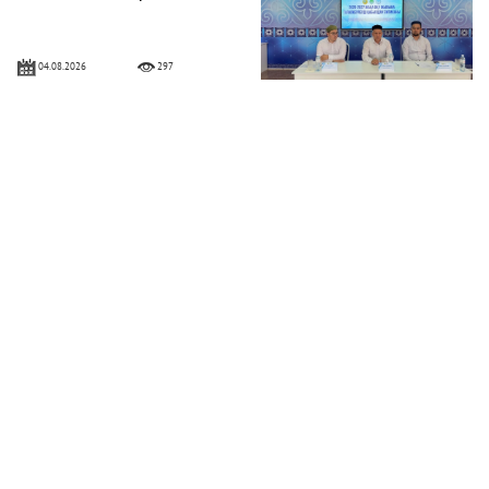
04.08.2026
297
Ақтөбеде XV республикалық Құран
жарысына іріктеу сайысы өтті
16.07.2026
731
СҚО: Мешіт жамағаты арасында
«Фиқһ» пәнінен білім сайысының
жүлдегерлері марапатталды
15.07.2026
2263