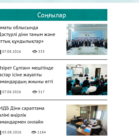
Соңғылар
лматы облысында
Дәстүрлі діни таным және
лттық құндылықтар»
ақырыбында дөңгелек
07.08.2026
333
тел өтті
Әзірет Сұлтан» мешітінде
астар ісіне жауапты
амандардың жиыны өтті
07.08.2026
317
МДБ Діни сараптама
өлімі өңірлік
амандармен онлайн
иналыс өткізді
05.08.2026
1184