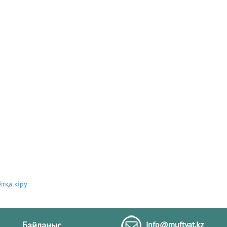
йтқа кіру
Байланыс
info@muftyat.kz