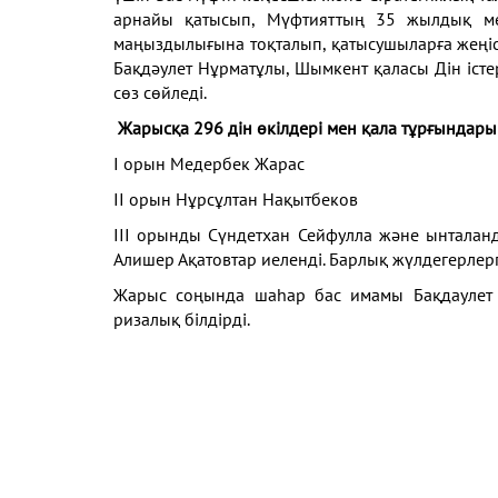
арнайы қатысып, Мүфтияттың 35 жылдық ме
маңыздылығына тоқталып, қатысушыларға жеңіс
Бақдәулет Нұрматұлы, Шымкент қаласы Дін іст
сөз сөйледі.
Жарысқа 296 дін өкілдері мен қала тұрғындары
І орын Медербек Жарас
ІІ орын Нұрсұлтан Нақытбеков
ІІІ орынды Сүндетхан Сейфулла және ынталан
Алишер Ақатовтар иеленді. Барлық жүлдегерлерг
Жарыс соңында шаһар бас имамы Бақдаулет 
ризалық білдірді.