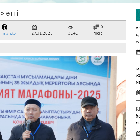
 өтті
0
А
27.01.2025
3141
пікір
iman.kz
«
ұ
т
үс
«
ж
м
Қ
б
м
ж