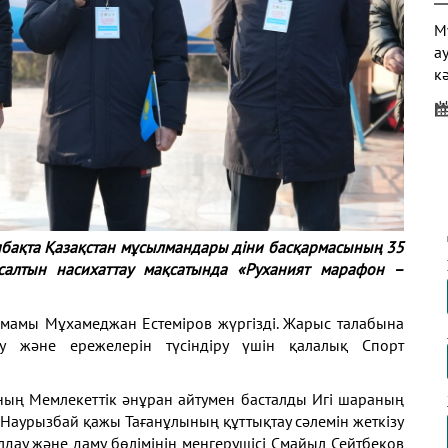
М
а
к
ө
т
«
м
қ
ябақта Қазақстан мұсылмандары діни басқармасының 35
алтын насихаттау мақсатында «Руханият марафон –
А
р
имамы Мұхамеджан Естеміров жүргізді. Жарыс талабына
ж
у және ережелерін түсіндіру үшін қалалық Спорт
өт
ті.
ның Мемлекеттік әнұран айтумен басталды Игі шараның
Наурызбай қажы Тағанұлының құттықтау сәлемін жеткізу
лдау және даму бөлімінің меңгерушісі Смайыл Сейтбеков