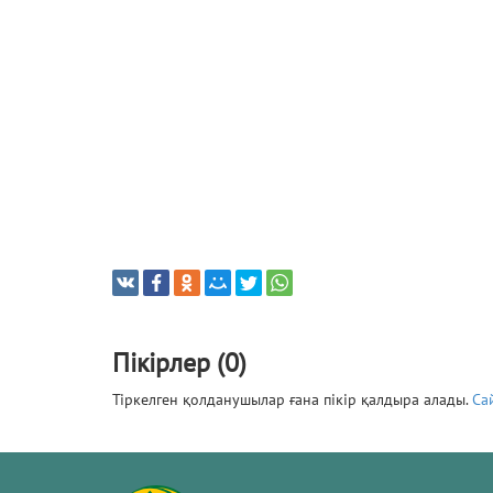
Пікірлер (0)
Тіркелген қолданушылар ғана пікір қалдыра алады.
Са