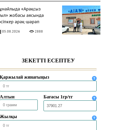
ұнайлыда «Арақсыз
уыл» жобасы аясында
әсіпкер арақ-шарап
німдерін сатудан бас
05.08.2026
2888
артты
Һибатулла Тарази»
едресе-колледжінде
абылдау басталды
04.08.2026
302
қтөбеде XV
еспубликалық Құран
арысына іріктеу сайысы
ті
16.07.2026
735