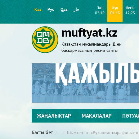
Таң
Күн
Бесін
Қаз
Рус
Qaz
قاز
02:49
04:43
12:25
muftyat.kz
Қазақстан мұсылмандары Діни
басқармасының ресми сайты
ЖАҢАЛЫҚТАР
МАҚАЛАЛАР
ПӘТУА
Басты бет
Шымкентте «Руханият марафоны» ө