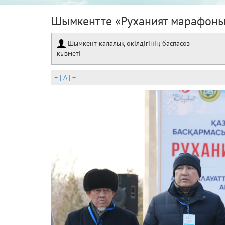
Шымкентте «Руханият марафоны»
Шымкент қалалық өкілдігінің баспасөз
қызметі
–
|
A
|
+