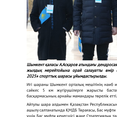
Шымкент қаласы А.Асқаров атындағы дендроса
жылдық мерейтойына орай салауатты өмір с
2025» спорттық шарасы ұйымдастырылды.
Игі шараны Шымкент орталық мешітінің наиб 
сәйкес 5 км жүгірушілерге жарысты баста
басқармасының арнайы мамандары төрелік ет
Айтулы шара алдымен Қазақстан Республикасы
ашылу салтанатында ҚМДБ Төрағасы, Бас мүфти 
үшін Бас мүфти кеңесшісі және Стратегиялық та