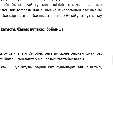
рейтойына орай тұңғыш өткізіліп отырған шараның
 пен табыс тіледі. Және Шымкент қаласының бас имамы
ер басқармасының басшысы Бақтияр Әлтайұлы құттықтау
 қатысты. Жарыс нәтижесі бойынша:
дыру сыйлығын Әмірбек Бегетай және Бекжан Смайлов,
е бағалы сыйлықтар мен алғыс хат табысталды.
қажы Нұрматұлы барша қатысушыларға алғыс айтып,