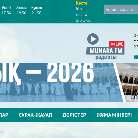
Кесте
Екінті
Ақшам
Құптан
бір
17:36
19:56
21:50
жылға
бір айға
0
2
ЛАР
СҰРАҚ-ЖАУАП
ДӘРІСТЕР
ЖҰМА МІНБЕРІ
тті