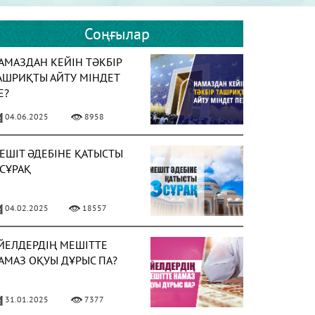
Соңғылар
АМАЗДАН КЕЙІН ТӘКБІР
АШРИҚТЫ АЙТУ МІНДЕТ
Е?
04.06.2025
8958
ЕШІТ ӘДЕБІНЕ ҚАТЫСТЫ
 СҰРАҚ
04.02.2025
18557
ЙЕЛДЕРДІҢ МЕШІТТЕ
АМАЗ ОҚУЫ ДҰРЫС ПА?
31.01.2025
7377