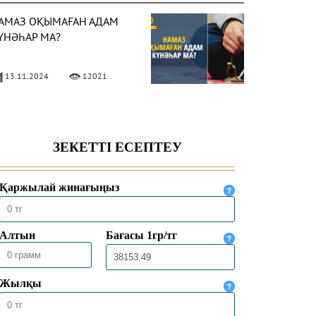
АМАЗ ОҚЫМАҒАН АДАМ
ҮНӘҺАР МА?
13.11.2024
12021
АМАЗДА АЯҚТЫ АЛШАҚ
ОЮ ДҰРЫС ПА?
29.02.2024
10101
ҰРАНДЫ ҚАТЕ ОҚЫСА,
АМАЗ БҰЗЫЛА МА?
29.11.2023
16143