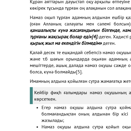
Құран аяттарын дауыстап оқу арқылы өтпеуіне 
көкірек тұсында тұрған оң алақанын сол алақан
Намаз оқып тұрған адамның алдынан ешбір қаж
(оған Алланың салауаты мен сәлемі болсын
қаншалықты күнә жасағандығын білгенде, нам
тұрғаны жақсырақ болар еді»
[4]
,-деген. Хадисті
қырық жыл ма екендігін білмедім»
деген.
Қалай десек те ешқандай себепсіз намаз оқушы
және т.б шағын орындарда оқыған адамның ал
мешіттерде, ашық далада намаз оқушы сәжде о
болса, күнә болмайды
[5]
.
Имамның алдына қойылған сутра жамағатқа жет
Кейбір фиқһ ғалымдары намаз оқушының ал
көрсеткен.
Егер намаз оқушы алдына сутра қойм
болмағандықтан оның алдынан бір кісі 
жазылады;
Намаз оқушы алдына сутра қойып оқыс