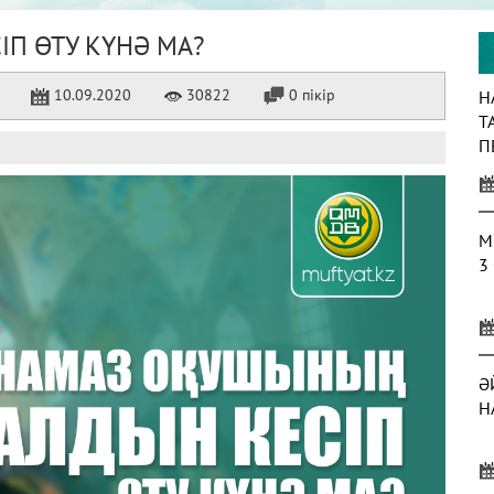
П ӨТУ КҮНӘ МА?
10.09.2020
30822
0 пікір
Н
Т
П
М
3
Ә
Н