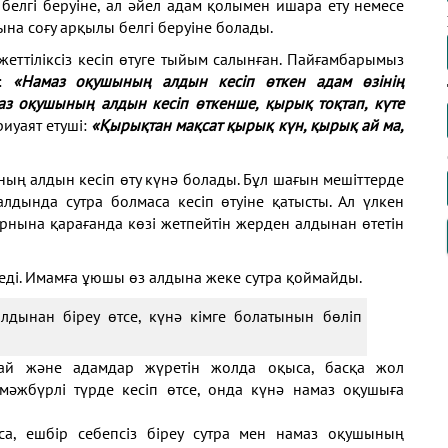
белгі беруіне, ал әйел адам қолымен ишара ету немесе
ына соғу арқылы белгі беруіне болады.
еттіліксіз кесіп өтуге тыйым салынған. Пайғамбарымыз
):
«Намаз оқушының алдын кесіп өткен адам өзінің
аз оқушының алдын кесіп өткенше, қырық тоқтап, күте
 риуаят етуші:
«Қырықтан мақсат қырық күн, қырық ай ма,
ның алдын кесіп өту күнә болады. Бұл шағын мешіттерде
дында сутра болмаса кесіп өтуіне қатысты. Ал үлкен
рнына қарағанда көзі жетпейтін жерден алдынан өтетін
еді. Имамға ұюшы өз алдына жеке сутра қоймайды.
дынан біреу өтсе, күнә кімге болатынын бөліп
ай және адамдар жүретін жолда оқыса, басқа жол
мәжбүрлі түрде кесіп өтсе, онда күнә намаз оқушыға
а, ешбір себепсіз біреу сутра мен намаз оқушының