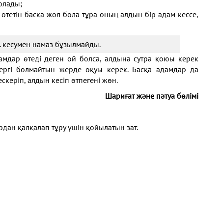
болады;
өтетін басқа жол бола тұра оның алдын бір адам кессе,
т.б. кесумен намаз бұзылмайды.
амдар өтеді деген ой болса, алдына сутра қоюы керек
ргі болмайтын жерде оқуы керек. Басқа адамдар да
керіп, алдын кесіп өтпегені жөн.
Шариғат және пәтуа бөлімі
дан қалқалап тұру үшін қойылатын зат.