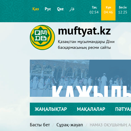
Таң
Күн
Бесін
Қаз
Рус
Qaz
قاز
02:54
04:46
12:25
muftyat.kz
Қазақстан мұсылмандары Діни
басқармасының ресми сайты
ЖАҢАЛЫҚТАР
МАҚАЛАЛАР
ПӘТУА
Басты бет
Сұрақ-жауап
НАМАЗ ОҚУШЫНЫҢ АЛ