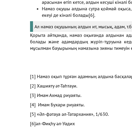
арасынан өтіп кетсе, алдын кесуші кінәлі 
Намаз оқушы алдына сутра қоймай оқыса, 
екеуі де кінәлі болады
[6]
.
Ал намаз оқушының алдын ит, мысық, адам, 
Қорыта айтқанда, намаз оқығанда алдынан ад
болады және адамдардың жүріп-тұруына кеде
мұсылман бауырының намазына зияны тимеуін ес
[1]
Намаз оқып тұрған адамның алдына басқалар
[2]
Хашияту әт-Таһтауи.
[3]
Имам Ахмад риуаяты.
[4]
Имам Бухари риуаяты.
[5]
«Әл-фәтауа әл-Татархания», 1/630.
[6]
әл-Фиқһу әл-Уадих