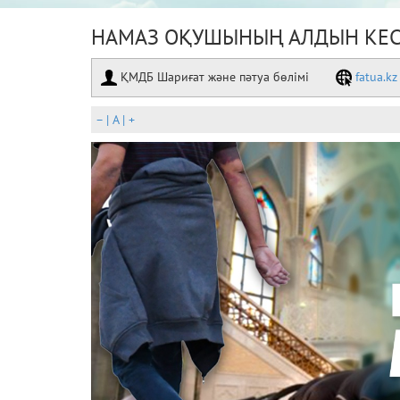
НАМАЗ ОҚУШЫНЫҢ АЛДЫН КЕСІ
ҚМДБ Шариғат және пәтуа бөлімі
fatua.kz
–
|
A
|
+