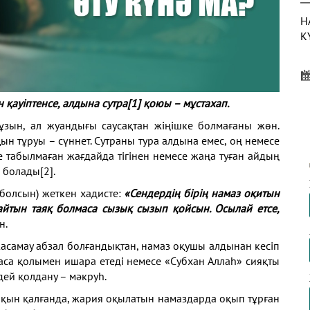
Н
К
 қауіптенсе, алдына сутра
[1]
қоюы – мұстахап.
Н
ұзын, ал жуандығы саусақтан жіңішке болмағаны жөн.
Қ
ын тұруы – сүннет. Сутраны тура алдына емес, оң немесе
 табылмаған жағдайда тігінен немесе жаңа туған айдың
а болады
[2]
.
 болсын) жеткен хадисте:
«Сендердің бірің намаз оқитын
Қ
дайтын таяқ болмаса сызық сызып қойсын. Осылай етсе,
Н
н.
жасамау абзал болғандықтан, намаз оқушы алдынан кесіп
аласа қолымен ишара етеді немесе «Субхан Аллаһ» сияқты
дей қолдану – мәкруһ.
жақын қалғанда, жария оқылатын намаздарда оқып тұрған