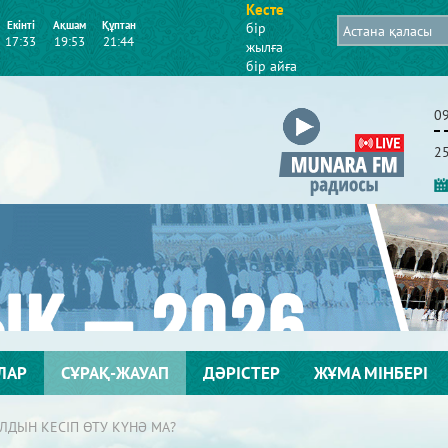
Кесте
Екінті
Ақшам
Құптан
бір
17:33
19:53
21:44
жылға
бір айға
0
2
ЛАР
СҰРАҚ-ЖАУАП
ДӘРІСТЕР
ЖҰМА МІНБЕРІ
ДЫН КЕСІП ӨТУ КҮНӘ МА?