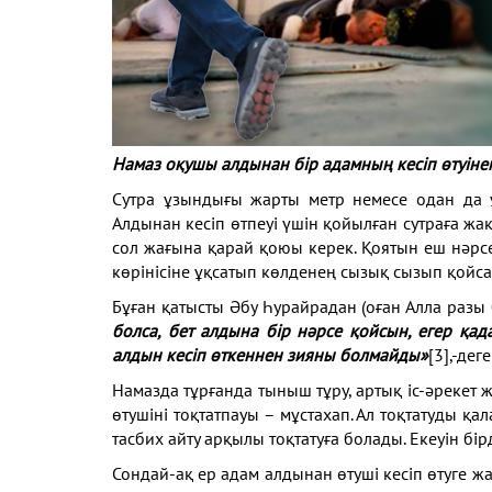
Намаз оқушы алдынан бір адамның кесіп өтуінен
Сутра ұзындығы жарты метр немесе одан да 
Алдынан кесіп өтпеуі үшін қойылған сутраға жақ
сол жағына қарай қоюы керек. Қоятын еш нәрсе
көрінісіне ұқсатып көлденең сызық сызып қойс
Бұған қатысты Әбу Һурайрадан (оған Алла разы
болса, бет алдына бір нәрсе қойсын, егер қа
алдын кесіп өткеннен зияны болмайды»
[3]
,-деге
Намазда тұрғанда тыныш тұру, артық іс-әрекет 
өтушіні тоқтатпауы – мұстахап. Ал тоқтатуды қ
тасбих айту арқылы тоқтатуға болады. Екеуін бір
Сондай-ақ ер адам алдынан өтуші кесіп өтуге 