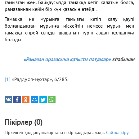
тамызған жөн. Байқаусызда тамаққа кетіп қалатын болса,
рамазаннан кейін бір күн қазасын өтейді.
Тамаққа не мұрынға тамызғы кетіп қалу қаупі
болғандықтан мұрынға иіскейтін немесе мұрын мен
тамаққа спрей сынды шашатын түрін аздап қолдануға
болады.
«Рамазан оразасына қатысты пәтуалар»
кітабынан
[1]
«Радду әл-мухтар», 6/285.
Пікірлер (0)
Тіркелген қолданушылар ғана пікір қалдыра алады.
Сайтқа кіру