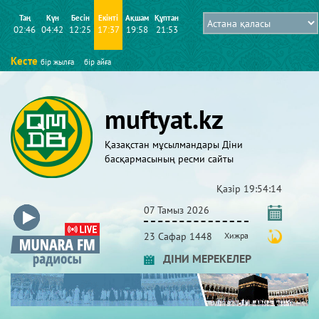
Таң
Күн
Бесін
Екінті
Ақшам
Құптан
02:46
04:42
12:25
17:37
19:58
21:53
Кесте
бір жылға
бір айға
muftyat.kz
Қазақстан мұсылмандары Діни
басқармасының ресми сайты
Қазір
19:54:15
07 Тамыз 2026
23 Сафар 1448
Хижра
ДІНИ МЕРЕКЕЛЕР