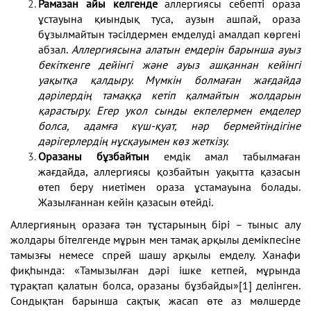
Рамазан айы келгенде
аллергиясы себепті ораза
ұстауына қиындық туса, аузын ашпай, ораза
бұзылмайтын тәсілдермен емделуді амалдап көргені
абзал.
Аллергиясына алатын емдерін барынша ауыз
бекіткенге дейінгі және ауыз ашқаннан кейінгі
уақытқа қалдыру. Мүмкін болмаған жағдайда
дәрілердің тамаққа кетіп қалмайтын жолдарын
қарастыру. Егер укол сынды екпелермен емделер
болса, адамға күш-қуат, нәр бермейтіндігіне
дәрігерлердің нұсқауымен көз жеткізу.
Оразаны бұзбайтын
емдік амал табылмаған
жағдайда, аллергиясы қозбайтын уақытта қазасын
өтеп беру ниетімен ораза ұстамауына болады.
Жазылғаннан кейін қазасын өтейді.
Аллергияның оразаға тән тұстарының бірі – тыныс алу
жолдары бітелгенде мұрын мен тамақ арқылы демікпесіне
тамызғы немесе спрей шашу арқылы емделу. Ханафи
фиқһында: «Тамызылған дәрі ішке кетпей, мұрында
тұрақтап қалатын болса, оразаны бұзбайды»
[1]
делінген.
Сондықтан барынша сақтық жасап өте аз мөлшерде