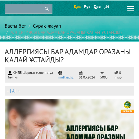
Қаз
Рус
Qaz
قاز
Togg
navi
Басты бет
Сұрақ-жауап
АЛЛЕРГИЯСЫ БАР АДАМДАР ОРАЗАНЫ ҚАЛАЙ ҰСТАЙДЫ?
АЛЛЕРГИЯСЫ БАР АДАМДАР ОРАЗАНЫ
ҚАЛАЙ ҰСТАЙДЫ?
ҚМДБ Шариғат және пәтуа
0
бөлімі
muftyat.kz
01.03.2024
5003
пікір
–
|
A
|
+