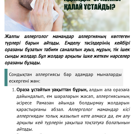
Жалпы аллерголог мамандар аллергияның көптеген
түрлері барын айтады. Емделу тәсілдерінің кейбірі
оразаны бұзатын табиғи саналатын ауыз, мұрын, тік ішек
сынды жолдар. Бұл жолдар арқылы ішке жеткен нәрселер
оразаны бұзады.
Сондықтан аллергиясы бар адамдар мыналарды
ескергені жөн:
Ораза ұстайтын уақыттан бұрын,
алдын ала оразаға
дайындалып, ем шараларын жасап, аллергиясының
әсіресе Рамазан айында болдырмау жолдарын
қарастырғаны абзал.
Аллерголог мамандар кісі
аллергиядан толық жазылып кете алмаса да, ем алу
арқылы кей түрлерін уақытша тоқтатуға болатынын
айтады.