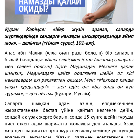
Құран Кәрімде: «Жер жүзін аралап, сапарда
жүргендеріңде сендерге намазды қысқартуларыңда айып
жоқ», – делінген («Ниса» сүресі, 101-аят).
Анас ибн Малик (Алла оған разы болсын) бір сапарын
былай баяндады:
«Алла елшісімен (оған Алланың салауаты
мен сәлемі болсын) бірге Мәдинадан Меккеге қарай
шықтық. Мәдинадаға қайта оралғанға шейін ол кісі
намаздарды екі ракағаттан оқыды. Мен: «Меккеде қанша
уақыт тұрдыңдар?» – деп едім, ол: «Біз онда он күн
тұрдық», – деп айтты»
(Бұхари, Мүслім).
Сапарға шыққан адам өзінің елдімекенінен
жырақтағаннан бастап үйіне қайтып келгенге дейін,
сондай-ақ ұзақ жерге барып, сонда 15 күнге шейін тұруды
ниет еткен адам шариғатта жолаушы деп аталады. Ұзақ
жер деп шариғатта орта жүріспен жаяу кемінде үш күндік
аралыққа айтылады. Жазық даламен есептегенде үш