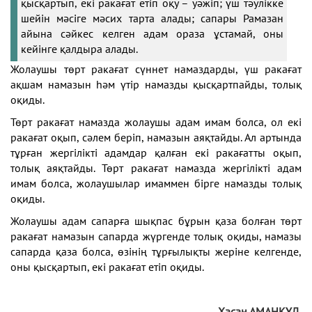
қысқартып, екі ракағат етіп оқу – уәжіп; үш тәулікке
шейін мәсіге мәсих тарта алады; сапары Рамазан
айына сәйкес келген адам ораза ұстамай, оны
кейінге қалдыра алады.
Жолаушы төрт ракағат сүннет намаздарды, үш ракағат
ақшам намазын һәм үтір намазды қысқартпайды, толық
оқиды.
Төрт ракағат намазда жолаушы адам имам болса, ол екі
ракағат оқып, сәлем беріп, намазын аяқтайды. Ал артында
тұрған жергілікті адамдар қалған екі ракағатты оқып,
толық аяқтайды. Төрт ракағат намазда жергілікті адам
имам болса, жолаушылар имаммен бірге намазды толық
оқиды.
Жолаушы адам сапарға шықпас бұрын қаза болған төрт
ракағат намазын сапарда жүргенде толық оқиды, намазы
сапарда қаза болса, өзінің тұрғылықты жеріне келгенде,
оны қысқартып, екі ракағат етіп оқиды.
Хасан АМАНҚҰЛ,