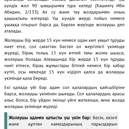
күндік жол 90 шақырымға тура келеді (Хашияту Ибн
Абидин, 2/133). Ал су және тау жолдарымен оның
қашықтығы өзгереді. Үш күндік жерді пойыз немесе
ұшаққа отырып барса да, барған жерінде жолаушы деп
аталады.
Жолаушы бір жерде 15 күн немесе одан көп уақыт тұруды
ниет етсе, сол сағаттан бастап ол жергілікті үкімінде
жүреді, бірақ толық 15 күн өтпей тағы жолға шықса,
жолаушы болады. Алғашында бір жерде 15 күн тұруды
ниет етпесе, бірақ жұмыстары бітпей немесе бір хабар
күтіп, осы мекенде 15 күн кідіріп қалса да жолаушы
үкімінде қала береді.
Екі қалада үйі бар адам сол қалалардың қайсыбіріне
барса, жолаушы үкімінен шығады. Сол қалалардың арасы
алыс болса, бір үйден екінші үйге жеткенше, яғни жолда
жолаушы үкімінде жүреді.
Жолаушы адамға қатысты үш үкім бар:
бесін, екінті
және құптан намаздарының парыздарын