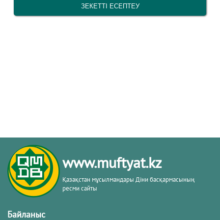
www.muftyat.kz
Қазақстан мұсылмандары Діни басқармасының
ресми сайты
Байланыс