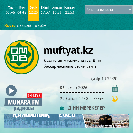
Таң
Күн
Бесін
Екінті
Ақшам
Құптан
02:46
04:42
12:25
17:37
19:58
21:53
Кесте
бір жылға
бір айға
muftyat.kz
Қазақстан мұсылмандары Діни
басқармасының ресми сайты
Қазір
13:24:20
06 Тамыз 2026
22 Сафар 1448
Хижра
ДІНИ МЕРЕКЕЛЕР