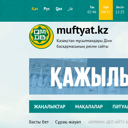
Таң
Күн
Бесін
Қаз
Рус
Qaz
قاز
02:46
04:42
12:25
muftyat.kz
Қазақстан мұсылмандары Діни
басқармасының ресми сайты
ЖАҢАЛЫҚТАР
МАҚАЛАЛАР
ПӘТУА
Басты бет
Сұрақ-жауап
«ӘУМИН» ДЕП АЙТУ Қ