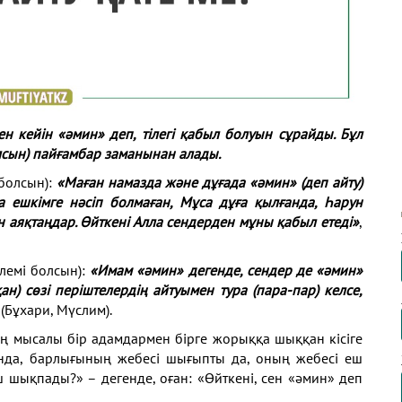
ен кейiн «
ә
мин» деп
,
тiлегi қабыл болуын сұрайды. Бұл
лсын
) пайғамбар заманынан алады.
 болсын):
«Маған намазда және дұғада «әмин» (деп айту)
 ешкімге нәсіп болмаған, Мұса дұға қылғанда, Һарун
 аяқтаңдар. Өйткені Алла сендерден мұны қабыл етеді»
,
лемі болсын):
«Имам «әмин» дегенде, сендер де «әмин»
ан) сөзі періштелердің айтуымен тура (пара-пар) келсе,
 (Бұхари, Мүслим).
ың мысалы бір адамдармен бірге жорыққа шыққан кісіге
анда, барлығының жебесі шығыпты да, оның жебесі еш
 шықпады?» – дегенде, оған: «Өйткені, сен «әмин» деп