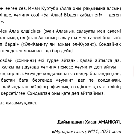
ден енген сөз. Имам Қуртуби (Алла оны рақымына алсын)
інше, «әмин» сөзi «Уа, Алла! Бізден қабыл ет!» – деген
».
Мен Алла елшісінен (оған Алланың салауаты мен сәлемі
ғанымда, ол (оған Алланың салауаты мен сәлемі болсын):
п бердi» («Әл-Жамиғу ли ахкам әл-Құран»). Сондай-ақ
тпе» деген мағынасы да бар дейді.
озбай («әмиин») екі түрде айтады. Қалай айтылса да,
ақ халқының дұғада «әмин» немесе «әумин» деп айтуы –
нің көрінісі. Екеуі де қолданыстағы сөздер болға­ндықтан,
бастан бата бер­генде «әумин» деп те қолданған.
ы дайындаған «Орфографиялық сөздікте» қазақ тілінің
көрсетілген. Сондықтан оны қате деп айтпаймыз.
ыс жасамау қажет.
Дайындаған
Хасан АМАНҚҰЛ,
«Мұнара» газеті, №11, 2021 жыл