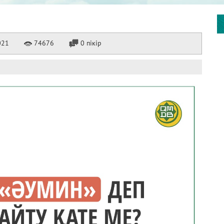
021
74676
0 пікір