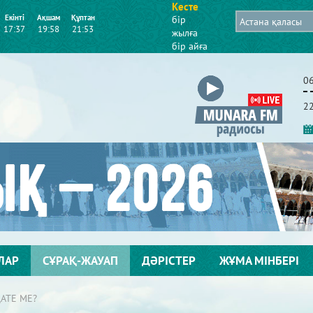
Кесте
Екінті
Ақшам
Құптан
бір
17:37
19:58
21:53
жылға
бір айға
0
2
ЛАР
СҰРАҚ-ЖАУАП
ДӘРІСТЕР
ЖҰМА МІНБЕРІ
АТЕ МЕ?