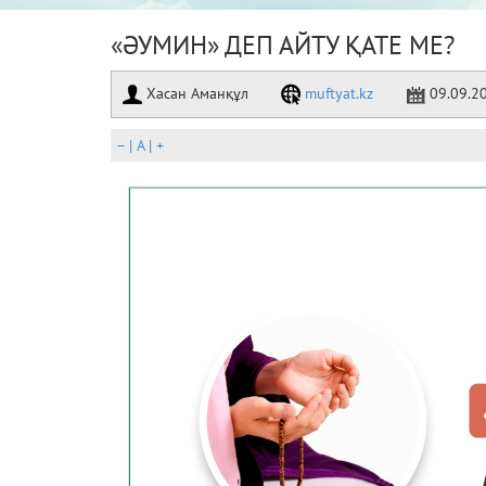
«ӘУМИН» ДЕП АЙТУ ҚАТЕ МЕ?
Хасан Аманқұл
muftyat.kz
09.09.2
–
|
A
|
+