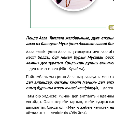
Пенде Алла Тағалаға жалбарынып, дұға еткенн
амал өз бастауын Мұса (
оған Алланың сәлемі бо
Алла елшісі (оған Алланың салауаты мен сәлемі
нәсіп болды, бұл менен бұрын Мұсадан басқа
«әмин» деп тұратын. Сондықтан дұғаны әминмен
– деп өсиет еткен (Ибн Хузайма).
Пайғамбарымыз (оған Алланың салауаты мен сә
деп айтыңдар. Өйткені кімнің («әмин» деп айтқ
оның бұрынғы өткен күнәсі кешіріледі»
, – деген
Тағы бір хадисте: «Әмин деп айтпайтын адамн
ұқсайды. Олар жеребе тартып, жебе суырысқ
шықпапты. Сонда ол: «Менің жебем неліктен еш
айтпадың», – делініпті» (Әбу Яғлә).