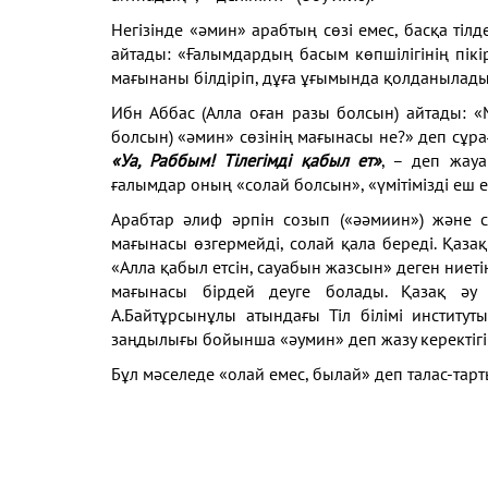
Негізінде «әмин» арабтың сөзі емес, басқа тіл
айтады: «Ғалымдардың басым көпшiлiгiнің пікір
мағынаны бiлдiрiп, дұға ұғымында қолданылады
Ибн Аббас (Алла оған разы болсын) айтады: «
болсын) «әмин» сөзiнiң мағынасы не?» деп сұра
«Уа, Раббым! Тiлегiмдi қабыл ет»
, – деп жауа
ғалымдар оның «солай болсын», «үмітімізді еш е
Арабтар әлиф әрпін созып («әәмиин») және с
мағынасы өзгермейді, солай қала береді. Қаз
«Алла қабыл етсін, сауабы­н жазсын» деген ниеті
мағынасы бірдей деуге болады. Қазақ әу 
А.Байтұрсынұлы атындағы Тіл білімі институт
заңдылығы бойынша «әумин» деп жазу керектігі 
Бұл мәселеде «олай емес, былай» деп талас-тарт