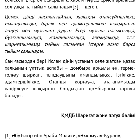
сол уақытта тыйым салынады»
[5]
, – деген.
Демек д
інді насихаттайтын, халықты отансүйгіштікке,
имандылыққа, бірлік пен адамгершілікке шақыратын
әндер мен музыкаға рұқсат. Егер музыка пасықтыққа,
бұзғыншылыққа, жаманшылыққа, азғындыққа, т.с.с.
шариғатымызда тыйым салынған істерге алып барса
тыйым салынады.
Сан ғасырдан бері Ислам дінін ұстанып келе жатқан қазақ
халқының ұлттық аспабы – домбыра арқылы ән, терме-
толғау шырқап, тыңдаушыны имандылыққа, ізгілікке,
адамгершілікке, Отанды қорғауға, ата-анамызды
қадірлеуге шақырған. Сондықтан домбыраны тартуға
болады.
ҚМДБ Шариғат және пәтуа бөлімі
[1]
Әбу Бәкір ибн Араби Мәлики, «Әхкәму әл-Құран»,