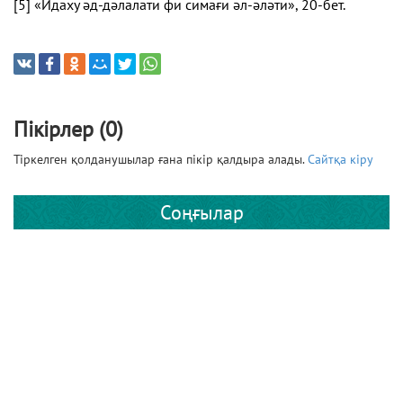
[5]
«Идаху әд-дәлалати фи симағи әл-әләти», 20-бет.
Пікірлер (0)
Тіркелген қолданушылар ғана пікір қалдыра алады.
Сайтқа кіру
Соңғылар