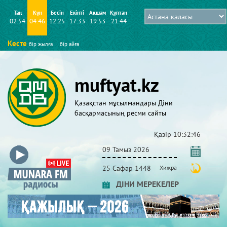
Таң
Күн
Бесін
Екінті
Ақшам
Құптан
02:54
04:46
12:25
17:33
19:53
21:44
Кесте
бір жылға
бір айға
muftyat.kz
Қазақстан мұсылмандары Діни
басқармасының ресми сайты
Қазір
10:32:46
09 Тамыз 2026
25 Сафар 1448
Хижра
ДІНИ МЕРЕКЕЛЕР