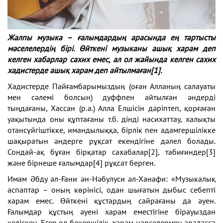
Жалпы музыка – ғалымдардың арасында ең тартысты
мәселелердің бірі. Өйткені музыканы ашық харам деп
келген хабарлар сахих емес, ал ол жайында келген сахих
хадистерде ашық харам деп айтылмаған
[1]
.
Хадистерде Пайғамбарымыздың (оған Алланың салауаты
мен сәлемі болсын) дуффпен айтылған әндерді
тыңдағаны, Хассан (р.а.) Алла Елшісін дәріптеп, қорғаған
уақытында оны құптағаны т.б. дінді насихаттау, халықты
отансүйгіштікке, имандылыққа, бірлік пен адамгершілікке
шақыратын әндерге рұқсат екендігіне дәлел болады.
Сондай-ақ бұған бірқатар сахабалар
[2]
, табиғиндер
[3]
және бірнеше ғалымдар
[4]
рұқсат берген.
Имам Әбду әл-Ғани ән-Нәбулуси әл-Ханафи: «Музыкалық
аспаптар – оның көрінісі, одан шығатын дыбыс себепті
харам емес. Өйткені құстардың сайрағаны да әуен.
Ғалымдар құстың әуені харам еместігіне бірауыздан
келіскен. Егер ол бекершілік, харам нәрселермен араласса