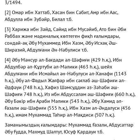
3/1494.
[2]
Омар ибн Хаттаб, Хасан бин Сәбит, Амр ибн Аас,
Абдулла ибн Зубәйр, Билал т.б.
[3]
Харижа ибн Зәйд, Сәйид ибн Мусәйиб, Ато бин Әби
Раббах және мәдиналық көптеген фиқһ ғалымдары,
сондай-ақ Әбу Мухаммед Ибн Хазм, Әбу Исхақ Әш-
Ширазий, Абдулғани Ән-Нәбулиси т.б.
[4]
Әбу Мәнсур әл-Бағдади әл-Шәфиғи (429 һ.қ.), Ибн
Абдулбәр әл-Құртуби әл-Мәлики (463 һ.қ.), шейх
Абдулғани ибн Исмайыл ән-Нәбулуси әл-Ханафи (1143
һ.қ.), Әбу әл-Фадыл Жағфар ибн сәғлаб әш-Шәфиғи әл-
Әдфәуи (748 һ.қ.), Хафиз Шәмсуддин әз-Зәһәби әш-
Шәфиғи 748 һ.қ.), Из ибн Абдуссәлам әш-Шәфиғи (660 һ.қ.),
Әбу Бәкір ибн Араби Мәлики (543 һ.қ.), Әбу Хамид әл-
Ғазали әш-Шәфиғи (555 һ.қ.), Ибн Хазм әл-Әндалуси (456
һ.қ.), имам Мухаммад Таһир әл-Мақдиси (507 һ.қ.).
Заманымыздың ғалымдары: Мухаммад Ғазали, Абдусаттар
Әбу Ғудда, Махмуд Шәлтут, Юсуф Қардауи т.б.