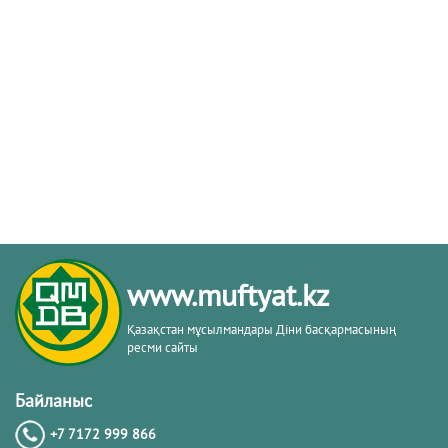
www.muftyat.kz
Қазақстан мұсылмандары Діни басқармасының
ресми сайты
Байланыс
+7 7172 999 866