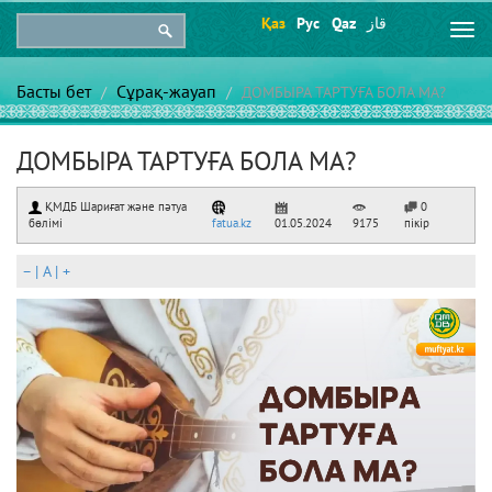
Қаз
Рус
Qaz
قاز
Togg
navi
Басты бет
Сұрақ-жауап
ДОМБЫРА ТАРТУҒА БОЛА МА?
ДОМБЫРА ТАРТУҒА БОЛА МА?
ҚМДБ Шариғат және пәтуа
0
бөлімі
fatua.kz
01.05.2024
9175
пікір
–
|
A
|
+