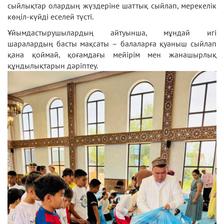
сыйлықтар олардың жүздеріне шаттық сыйлап, мерекелік
көңіл-күйді еселей түсті.
Ұйымдастырушылардың айтуынша, мұндай игі
шаралардың басты мақсаты – балаларға қуаныш сыйлап
қана қоймай, қоғамдағы мейірім мен жанашырлық
құндылықтарын дәріптеу.