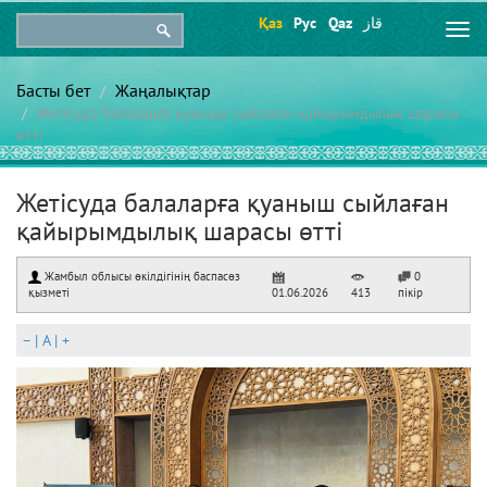
Қаз
Рус
Qaz
قاز
Togg
navi
Басты бет
Жаңалықтар
Жетісуда балаларға қуаныш сыйлаған қайырымдылық шарасы
өтті
Жетісуда балаларға қуаныш сыйлаған
қайырымдылық шарасы өтті
Жамбыл облысы өкілдігінің баспасөз
0
қызметі
01.06.2026
413
пікір
–
|
A
|
+