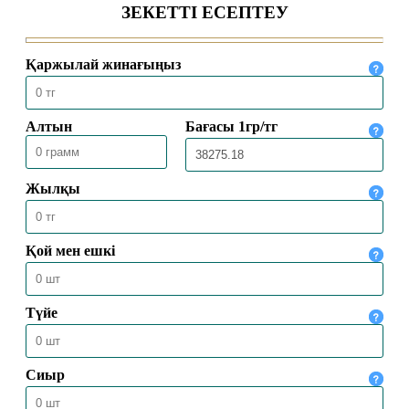
04.08.2026
312
Ақтөбеде XV республикалық Құран
жарысына іріктеу сайысы өтті
16.07.2026
748