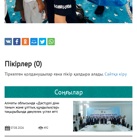
Пікірлер (0)
Тіркелген қолданушылар ғана пікір қалдыра алады.
Сайтқа кіру
Соңғылар
Алматы облысында «Дәстүрлі діни
таным және ұлттық құндылықтар»
тақырыбында дөңгелек үстел өтті
07.08.2026
492