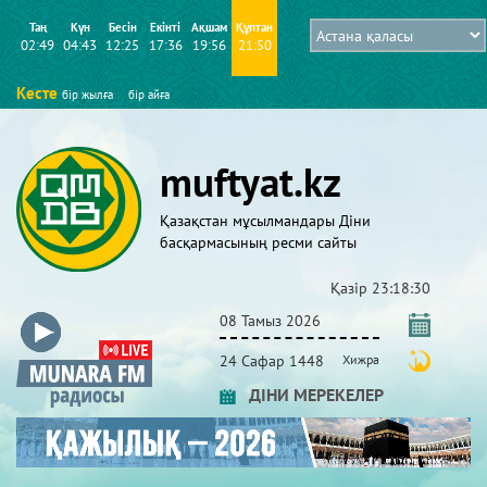
Таң
Күн
Бесін
Екінті
Ақшам
Құптан
02:49
04:43
12:25
17:36
19:56
21:50
Кесте
бір жылға
бір айға
muftyat.kz
Қазақстан мұсылмандары Діни
басқармасының ресми сайты
Қазір
23:18:31
08 Тамыз 2026
24 Сафар 1448
Хижра
ДІНИ МЕРЕКЕЛЕР