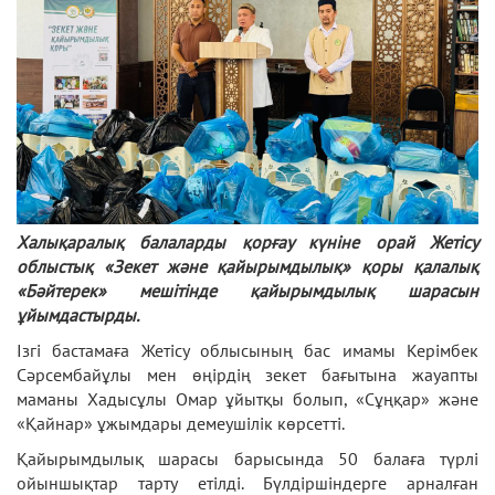
Халықаралық балаларды қорғау күніне орай Жетісу
облыстық «Зекет және қайырымдылық» қоры қалалық
«Бәйтерек» мешітінде қайырымдылық шарасын
ұйымдастырды.
Ізгі бастамаға Жетісу облысының бас имамы Керімбек
Сәрсембайұлы мен өңірдің зекет бағытына жауапты
маманы Хадысұлы Омар ұйытқы болып, «Сұңқар» және
«Қайнар» ұжымдары демеушілік көрсетті.
Қайырымдылық шарасы барысында 50 балаға түрлі
ойыншықтар тарту етілді. Бүлдіршіндерге арналған