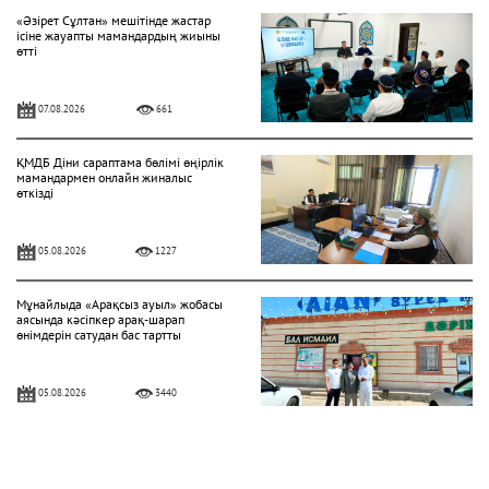
«Әзірет Сұлтан» мешітінде жастар
ісіне жауапты мамандардың жиыны
өтті
07.08.2026
661
ҚМДБ Діни сараптама бөлімі өңірлік
мамандармен онлайн жиналыс
өткізді
05.08.2026
1227
Мұнайлыда «Арақсыз ауыл» жобасы
аясында кәсіпкер арақ-шарап
өнімдерін сатудан бас тартты
05.08.2026
3440
«Һибатулла Тарази» медресе-
колледжінде қабылдау басталды