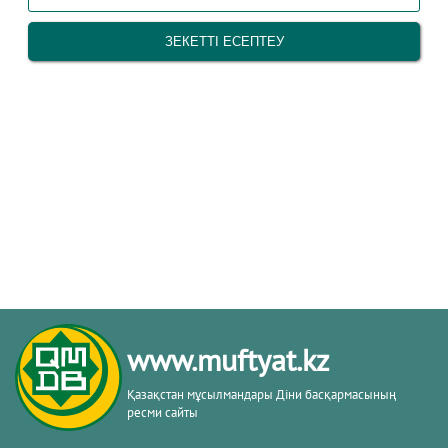
www.muftyat.kz
Қазақстан мұсылмандары Діни басқармасының
ресми сайты