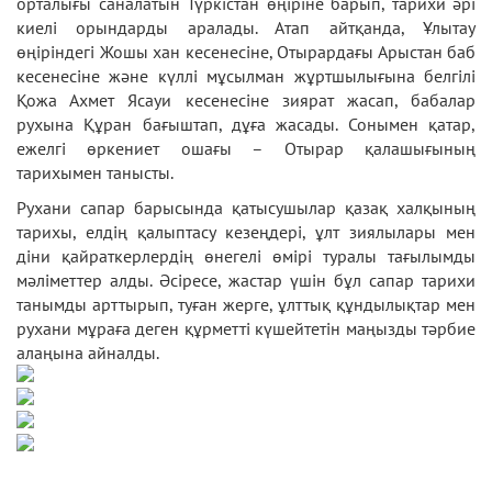
орталығы саналатын Түркістан өңіріне барып, тарихи әрі
киелі орындарды аралады. Атап айтқанда, Ұлытау
өңіріндегі Жошы хан кесенесіне, Отырардағы Арыстан баб
кесенесіне және күллі мұсылман жұртшылығына белгілі
Қожа Ахмет Ясауи кесенесіне зиярат жасап, бабалар
рухына Құран бағыштап, дұға жасады. Сонымен қатар,
ежелгі өркениет ошағы – Отырар қалашығының
тарихымен танысты.
Рухани сапар барысында қатысушылар қазақ халқының
тарихы, елдің қалыптасу кезеңдері, ұлт зиялылары мен
діни қайраткерлердің өнегелі өмірі туралы тағылымды
мәліметтер алды. Әсіресе, жастар үшін бұл сапар тарихи
танымды арттырып, туған жерге, ұлттық құндылықтар мен
рухани мұраға деген құрметті күшейтетін маңызды тәрбие
алаңына айналды.