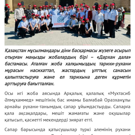
Қазақстан мұсылмандары діни басқармасы жүзеге асырып
отырған маңызды жобалардың бірі – «Дархан дала»
бастамасы. Аталған жоба халқымыздың тарихи-рухани
мұрасын насихаттап, жастардың ұлттық санасын
қалыптастыруға және ел тарихына деген құрметін
арттыруға бағытталған.
Осы игі жоба аясында Арқалық қалалық «Мухтасиб
Әлмұхаммед» мешітінің бас имамы Балғабай Оразханұлы
арнайы рухани-танымдық сапар ұйымдастырды. Сапарға
қала ақсақалдары, мешіт жамағаты және оқушылар
қатысып, қасиетті мекендерді зиярат етті.
Сапар барысында қатысушылар түркі әлемінің рухани