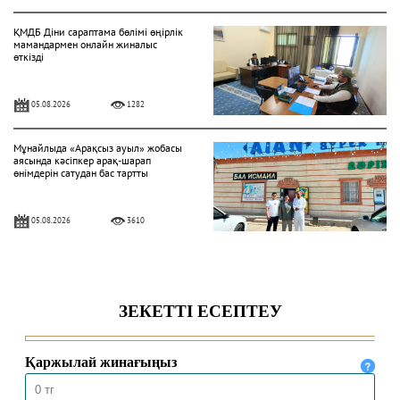
ҚМДБ Діни сараптама бөлімі өңірлік
мамандармен онлайн жиналыс
өткізді
05.08.2026
1282
Мұнайлыда «Арақсыз ауыл» жобасы
аясында кәсіпкер арақ-шарап
өнімдерін сатудан бас тартты
05.08.2026
3610
«Һибатулла Тарази» медресе-
колледжінде қабылдау басталды
04.08.2026
341
Ақтөбеде XV республикалық Құран
жарысына іріктеу сайысы өтті