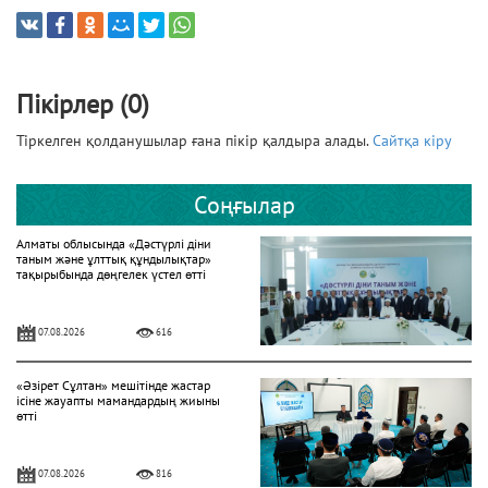
Пікірлер (0)
Тіркелген қолданушылар ғана пікір қалдыра алады.
Сайтқа кіру
Соңғылар
Алматы облысында «Дәстүрлі діни
таным және ұлттық құндылықтар»
тақырыбында дөңгелек үстел өтті
07.08.2026
616
«Әзірет Сұлтан» мешітінде жастар
ісіне жауапты мамандардың жиыны
өтті
07.08.2026
816