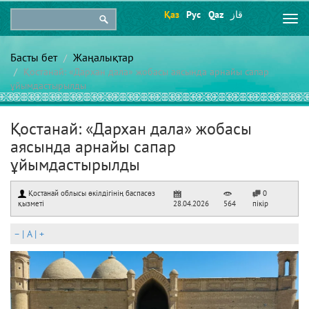
Қаз
Рус
Qaz
قاز
Togg
navi
Басты бет
Жаңалықтар
Қостанай: «Дархан дала» жобасы аясында арнайы сапар
ұйымдастырылды
Қостанай: «Дархан дала» жобасы
аясында арнайы сапар
ұйымдастырылды
Қостанай облысы өкілдігінің баспасөз
0
қызметі
28.04.2026
564
пікір
–
|
A
|
+