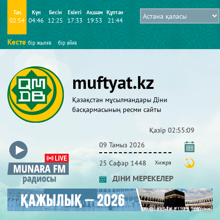
Таң
Күн
Бесін
Екінті
Ақшам
Құптан
02:54
04:46
12:25
17:33
19:53
21:44
Кесте
бір жылға
бір айға
muftyat.kz
Қазақстан мұсылмандары Діни
басқармасының ресми сайты
Қазір
02:55:10
09 Тамыз 2026
25 Сафар 1448
Хижра
ДІНИ МЕРЕКЕЛЕР