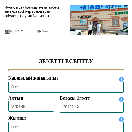
Мұнайлыда «Арақсыз ауыл» жобасы
аясында кәсіпкер арақ-шарап
өнімдерін сатудан бас тартты
05.08.2026
3626
«Һибатулла Тарази» медресе-
колледжінде қабылдау басталды
04.08.2026
344
Ақтөбеде XV республикалық Құран
жарысына іріктеу сайысы өтті
16.07.2026
772