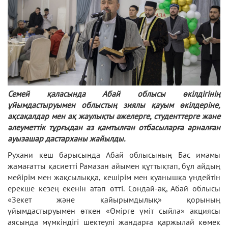
Семей қаласында Абай облысы өкілдігінің
ұйымдастыруымен облыстың зиялы қауым өкілдеріне,
ақсақалдар мен ақ жаулықты әжелерге, студенттерге және
әлеуметтік тұрғыдан аз қамтылған отбасыларға арналған
ауызашар дастарханы жайылды.
Рухани кеш барысында Абай облысының Бас имамы
жамағатты қасиетті Рамазан айымен құттықтап, бұл айдың
мейірім мен жақсылыққа, кешірім мен қуанышқа үндейтін
ерекше кезең екенін атап өтті. Сондай-ақ, Абай облысы
«Зекет және қайырымдылық» қорының
ұйымдастыруымен өткен «Өмірге үміт сыйла» акциясы
аясында мүмкіндігі шектеулі жандарға қаржылай көмек