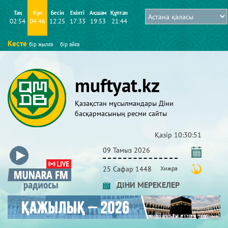
Таң
Күн
Бесін
Екінті
Ақшам
Құптан
02:54
04:46
12:25
17:33
19:53
21:44
Кесте
бір жылға
бір айға
muftyat.kz
Қазақстан мұсылмандары Діни
басқармасының ресми сайты
Қазір
10:30:52
09 Тамыз 2026
25 Сафар 1448
Хижра
ДІНИ МЕРЕКЕЛЕР