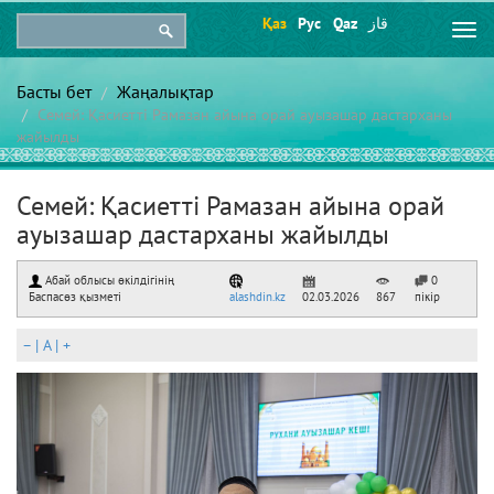
Қаз
Рус
Qaz
قاز
Togg
navi
Басты бет
Жаңалықтар
Семей: Қасиетті Рамазан айына орай ауызашар дастарханы
жайылды
Семей: Қасиетті Рамазан айына орай
ауызашар дастарханы жайылды
Абай облысы өкілдігінің
0
Баспасөз қызметі
alashdin.kz
02.03.2026
867
пікір
–
|
A
|
+