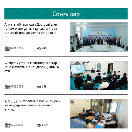
Соңғылар
Алматы облысында «Дәстүрлі діни
таным және ұлттық құндылықтар»
тақырыбында дөңгелек үстел өтті
07.08.2026
640
«Әзірет Сұлтан» мешітінде жастар
ісіне жауапты мамандардың жиыны
өтті
07.08.2026
835
ҚМДБ Діни сараптама бөлімі өңірлік
мамандармен онлайн жиналыс
өткізді
05.08.2026
1289