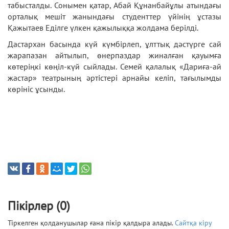
табысталды. Сонымен қатар, Абай Құнанбайұлы атындағы
орталық мешіт жанындағы студенттер үйінің ұстазы
Қажытаев Еділге үлкен қажылыққа жолдама берілді.
Дастархан басында күй күмбірлеп, ұлттық дәстүрге сай
жарапазан айтылып, өнерпаздар жиналған қауымға
көтеріңкі көңіл-күй сыйлады. Семей қалалық «Дариға-ай
жастар» театрының әртістері арнайы келіп, тағылымды
көрініс ұсынды.
Пікірлер (0)
Тіркелген қолданушылар ғана пікір қалдыра алады.
Сайтқа кіру