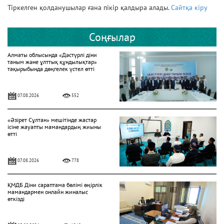
Тіркелген қолданушылар ғана пікір қалдыра алады.
Сайтқа кіру
Соңғылар
Алматы облысында «Дәстүрлі діни
таным және ұлттық құндылықтар»
тақырыбында дөңгелек үстел өтті
07.08.2026
552
«Әзірет Сұлтан» мешітінде жастар
ісіне жауапты мамандардың жиыны
өтті
07.08.2026
778
ҚМДБ Діни сараптама бөлімі өңірлік
мамандармен онлайн жиналыс
өткізді