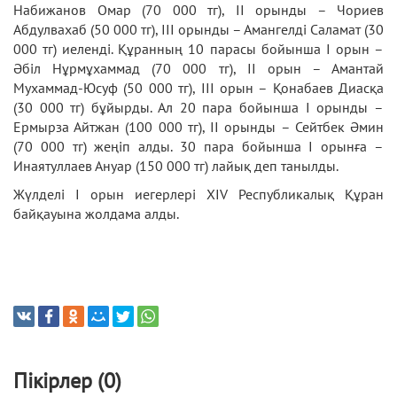
Набижанов Омар (70 000 тг), ІІ орынды – Чориев
Абдулвахаб (50 000 тг), ІІІ орынды – Амангелді Саламат (30
000 тг) иеленді. Құранның 10 парасы бойынша І орын –
Әбіл Нұрмұхаммад (70 000 тг), ІІ орын – Амантай
Мухаммад-Юсуф (50 000 тг), ІІІ орын – Қонабаев Диасқа
(30 000 тг) бұйырды. Ал 20 пара бойынша І орынды –
Ермырза Айтжан (100 000 тг), ІІ орынды – Сейтбек Әмин
(70 000 тг) жеңіп алды. 30 пара бойынша І орынға –
Инаятуллаев Ануар (150 000 тг) лайық деп танылды.
Жүлделі І орын иегерлері ХІV Республикалық Құран
байқауына жолдама алды.
Пікірлер (0)