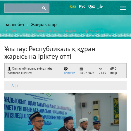
Қаз
Рус
Qaz
قاز
Togg
navi
Басты бет
Жаңалықтар
Ұлытау: Республикалық құран жарысына іріктеу өтті
Ұлытау: Республикалық құран
жарысына іріктеу өтті
Ұлытау облыстық өкілдігінің
0
баспасөз қызметі
ahnaf.kz
28.07.2025
2143
пікір
–
|
A
|
+