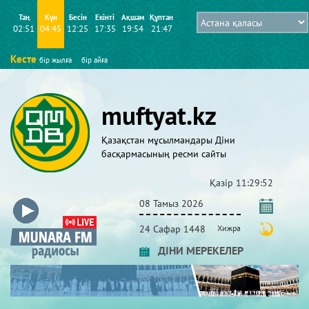
Таң
Күн
Бесін
Екінті
Ақшам
Құптан
02:51
04:45
12:25
17:35
19:54
21:47
Кесте
бір жылға
бір айға
muftyat.kz
Қазақстан мұсылмандары Діни
басқармасының ресми сайты
Қазір
11:29:53
08 Тамыз 2026
24 Сафар 1448
Хижра
ДІНИ МЕРЕКЕЛЕР