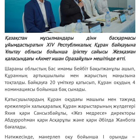
Қазақстан мұсылмандары діни басқармасы
ұйымдастыратын ХІV Республикалық Құран байқауына
Ұлытау облысы бойынша іріктеу сайысы Жезқазған
қаласындағы «Ахмет ишан Оразайұлы» мешітінде өтті.
Шараны облыстың Бас имамы Бейбіт Бақытжанұлы ашып,
Құранның артықшылығы мен жарыстың маңызына
тоқталды. Байқауға 20 үміткер қатысып, Құран оқудың 4
номинациясы бойынша бақ сынады.
Қатысушылардың Құран оқудағы машығы мен тәжуид
ережелерін халықаралық Құран жарыстарының жүлдегері
Яхия қари Сансызбайұлы, «Жез медресе» директоры
Абдурроһман қари Асқарұлы және қари Әбілда Жанбота
бағалады.
Нәтижесінде, мәнерлеп оқу бойынша І орынды –