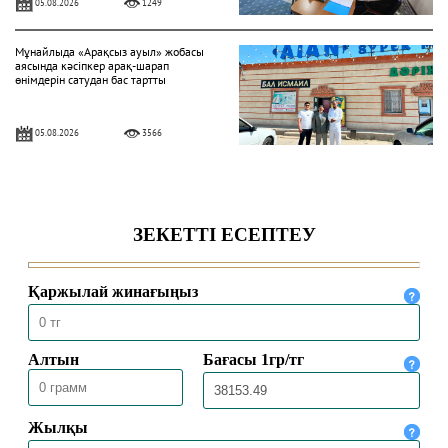
05.08.2026
1249
Мұнайлыда «Арақсыз ауыл» жобасы
аясында кәсіпкер арақ-шарап
өнімдерін сатудан бас тартты
05.08.2026
3566
«Һибатулла Тарази» медресе-
колледжінде қабылдау басталды
04.08.2026
327
Ақтөбеде XV республикалық Құран
жарысына іріктеу сайысы өтті
16.07.2026
753