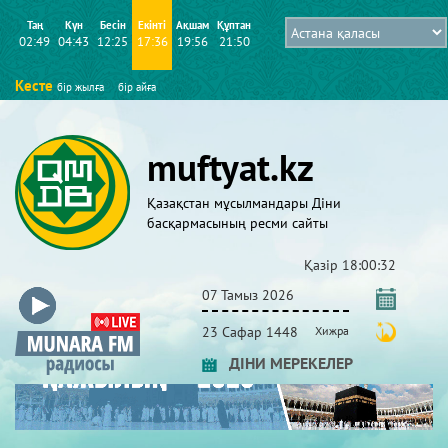
Таң
Күн
Бесін
Екінті
Ақшам
Құптан
02:49
04:43
12:25
17:36
19:56
21:50
Кесте
бір жылға
бір айға
muftyat.kz
Қазақстан мұсылмандары Діни
басқармасының ресми сайты
Қазір
18:00:33
07 Тамыз 2026
23 Сафар 1448
Хижра
ДІНИ МЕРЕКЕЛЕР