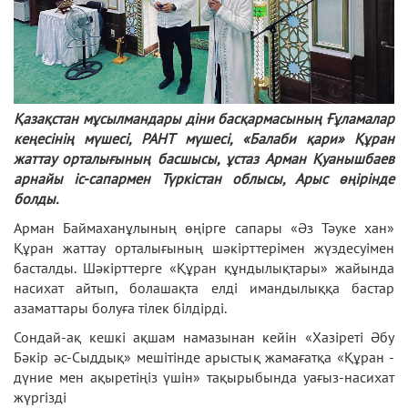
Қазақстан мұсылмандары діни басқармасының Ғұламалар
кеңесінің мүшесі, РАНТ мүшесі, «Балаби қари» Құран
жаттау орталығының басшысы, ұстаз Арман Қуанышбаев
арнайы іс-сапармен Түркістан облысы, Арыс өңірінде
болды.
Арман Баймаханұлының өңірге сапары «Әз Тәуке хан»
Құран жаттау орталығының шәкірттерімен жүздесуімен
басталды. Шәкірттерге «Құран құндылықтары» жайында
насихат айтып, болашақта елді имандылыққа бастар
азаматтары болуға тілек білдірді.
Сондай-ақ кешкі ақшам намазынан кейін «Хазіреті Әбу
Бәкір әс-Сыддық» мешітінде арыстық жамағатқа «Құран -
дүние мен ақыретіңіз үшін» тақырыбында уағыз-насихат
жүргізді