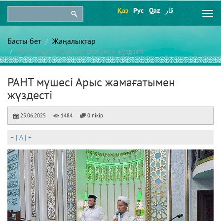
Қаз
Рус
Qaz
قاز
Togg
navi
Басты бет
Жаңалықтар
РАНТ мүшесі Арыс жамағатымен жүздесті
РАНТ мүшесі Арыс жамағатымен
жүздесті
25.06.2025
1484
0 пікір
–
|
A
|
+