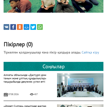
Пікірлер (0)
Тіркелген қолданушылар ғана пікір қалдыра алады.
Сайтқа кіру
Соңғылар
Алматы облысында «Дәстүрлі діни
таным және ұлттық құндылықтар»
тақырыбында дөңгелек үстел өтті
07.08.2026
457
«Әзірет Сұлтан» мешітінде жастар