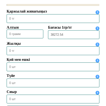
04.08.2026
306
Ақтөбеде XV республикалық Құран
жарысына іріктеу сайысы өтті
16.07.2026
742