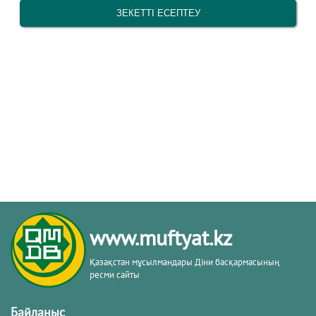
www.muftyat.kz
Қазақстан мұсылмандары Діни басқармасының
ресми сайты
Байланыс