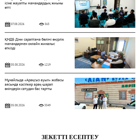
ісіне жауапты мамандардың жиыны
өтті
07.08.2026
563
ҚМДБ Діни сараптама бөлімі өңірлік
мамандармен онлайн жиналыс
өткізді
05.08.2026
1219
Мұнайлыда «Арақсыз ауыл» жобасы
аясында кәсіпкер арақ-шарап
өнімдерін сатудан бас тартты
05.08.2026
3349
«Һибатулла Тарази» медресе-
колледжінде қабылдау басталды