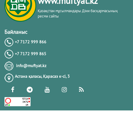
www.muftyat.kz
Қазақстан мұсылмандары Діни басқармасының
ресми сайты
Байланыс
+7 7172 999 866
+7 7172 999 865
info@muftyat.kz
Астана қаласы, Қарасаз к-сi, 3