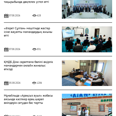
тақырыбында дөңгелек үстел өтті
07.08.2026
628
«Әзірет Сұлтан» мешітінде жастар
ісіне жауапты мамандардың жиыны
өтті
07.08.2026
831
ҚМДБ Діни сараптама бөлімі өңірлік
мамандармен онлайн жиналыс
өткізді
05.08.2026
1286
Мұнайлыда «Арақсыз ауыл» жобасы
аясында кәсіпкер арақ-шарап
өнімдерін сатудан бас тартты