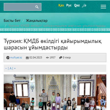
Қаз
Рус
Qaz
قاز
Togg
navi
Басты бет
Жаңалықтар
Түркия: ҚМДБ өкілдігі қайырымдылық шарасын ұйымдастырды
Түркия: ҚМДБ өкілдігі қайырымдылық
шарасын ұйымдастырды
muftyat.kz
02.04.2025
1957
0 пікір
–
|
A
|
+