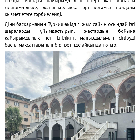
болды. Мұндай қайырымдылық істері жас ұрпақты
мейірімділікке, жанашырлыққа әрі қоғамға пайдалы
қызмет етуге тәрбиелейді.
Діни басқарманың Түркия өкілдігі жыл сайын осындай ізгі
шараларды ұйымдастырып, жастардың бойына
қайырымдылық пен ізгіліктің маңыздылығын сіңіруді
басты мақсаттарының бірі ретінде айқындап отыр.