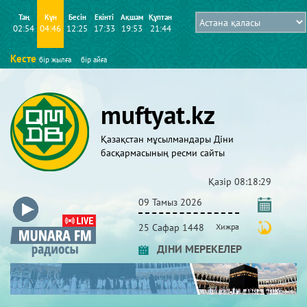
Таң
Күн
Бесін
Екінті
Ақшам
Құптан
02:54
04:46
12:25
17:33
19:53
21:44
Кесте
бір жылға
бір айға
muftyat.kz
Қазақстан мұсылмандары Діни
басқармасының ресми сайты
Қазір
08:18:29
09 Тамыз 2026
25 Сафар 1448
Хижра
ДІНИ МЕРЕКЕЛЕР