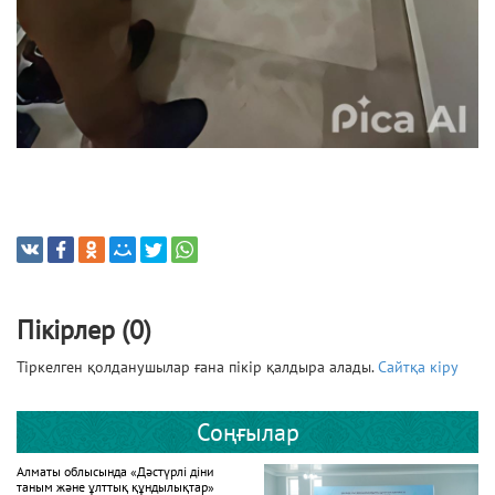
Пікірлер (0)
Тіркелген қолданушылар ғана пікір қалдыра алады.
Сайтқа кіру
Соңғылар
Алматы облысында «Дәстүрлі діни
таным және ұлттық құндылықтар»