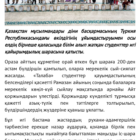
Қазақстан мұсылмандары діни басқармасының Түркия
Республикасындағы өкілдігінің ұйымдастыруымен осы
елдің бірнеше қаласында білім алып жатқан студенттер игі
қайырымдылық шарасына қатысты.
Ораза айттың құрметіне орай өткен бұл шараға 200-ден
астам бүлдіршін қамтылып, оларға мерекелік сый-сияпат
жасалды. «Талаба» студенттер қауымдастығының
белсенділері қасиетті Рамазан айының соңында балаларға
мерекелік көңіл-күй сыйлау мақсатында арнайы Айт
қоржындарын үлестірді. Қоржындар күнделікті тұрмысқа
қажетті азық-түлік пен тәттілерге толтырылып,
бүлдіршіндердің жүздеріне қуаныш ұялатты.
Бұл игі бастама жастардың рухани-адамгершілік
тәрбиесіне ерекше назар аударуға, қоғамда бірлік пен
ынтымақтастықты нығайтуға бағытталған маңызды іс-шара