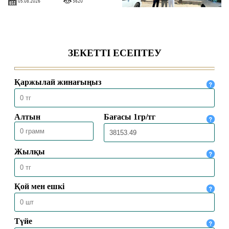
05.08.2026
3620
«Һибатулла Тарази» медресе-
колледжінде қабылдау басталды
04.08.2026
344
Ақтөбеде XV республикалық Құран
жарысына іріктеу сайысы өтті
16.07.2026
772