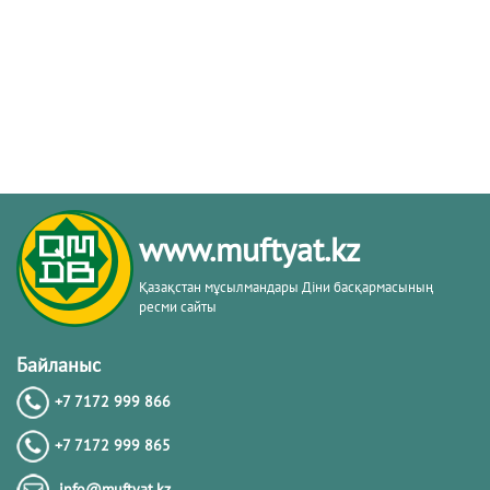
www.muftyat.kz
Қазақстан мұсылмандары Діни басқармасының
ресми сайты
Байланыс
+7 7172 999 866
+7 7172 999 865
info@muftyat.kz