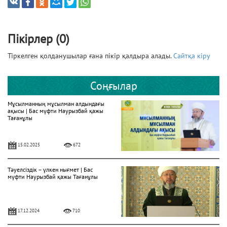
Пікірлер (0)
Тіркелген қолданушылар ғана пікір қалдыра алады.
Сайтқа кіру
Соңғылар
Мұсылманның мұсылман алдындағы
ақысы | Бас мүфти Наурызбай қажы
Тағанұлы
15.02.2025
672
Тәуелсіздік – үлкен нығмет | Бас
мүфти Наурызбай қажы Тағанұлы
17.12.2024
710