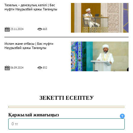
Тазалық – денсаулық кепілі | Бас
мүфти Наурызбай қажы Тағанұлы
23.11.2024
663
Ислам және отбасы | Бас мүфти
Наурызбай қажы Тағанұлы
06.09.2024
852
Білім іздену – құлшылық | Бас мүфти
Наурызбай қажы Тағанұлы
03.09.2024
625
Зекеттің қоғамға пайдасы | Бас
мүфти Наурызбай қажы Тағанұлы