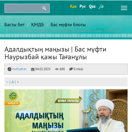
Қаз
Рус
Qaz
قاز
Togg
navi
Басты бет
ҚМДБ
Бас мүфти блогы
Адалдықтың маңызы | Бас мүфти Наурызбай қажы Тағанұлы
Адалдықтың маңызы | Бас мүфти
Наурызбай қажы Тағанұлы
muftyat.kz
04.02.2025
688
0 пікір
–
|
A
|
+