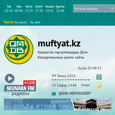
Таң
Күн
Бесін
Екінті
Ақшам
Құптан
02:54
04:46
12:25
17:33
19:53
21:44
Кесте
бір жылға
бір айға
muftyat.kz
Қазақстан мұсылмандары Діни
басқармасының ресми сайты
Қазір
01:48:13
09 Тамыз 2026
25 Сафар 1448
Хижра
ДІНИ МЕРЕКЕЛЕР