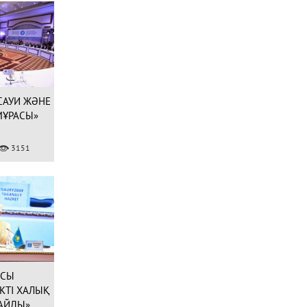
САУИ ЖӘНЕ
МҰРАСЫ»
СЫ
3151
О)
АСЫ
КТІ ХАЛЫҚ
АЙДЫ»