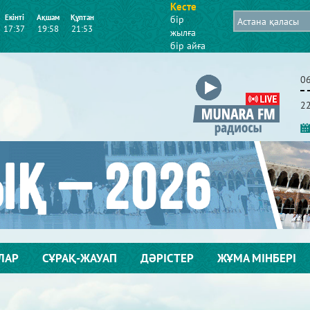
Кесте
Екінті
Ақшам
Құптан
бір
17:37
19:58
21:53
жылға
бір айға
0
2
ЛАР
СҰРАҚ-ЖАУАП
ДӘРІСТЕР
ЖҰМА МІНБЕРІ