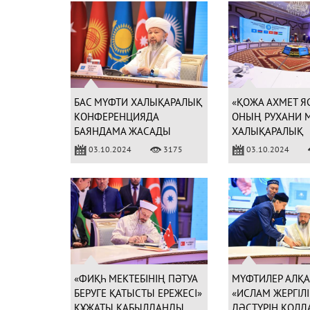
БАС МҮФТИ ХАЛЫҚАРАЛЫҚ
«ҚОЖА АХМЕТ Я
КОНФЕРЕНЦИЯДА
ОНЫҢ РУХАНИ 
БАЯНДАМА ЖАСАДЫ
ХАЛЫҚАРАЛЫҚ
КОНФЕРЕНЦИЯ
03.10.2024
3175
03.10.2024
БАСТАЛДЫ (ФОТ
«ФИҚҺ МЕКТЕБІНІҢ ПӘТУА
МҮФТИЛЕР АЛҚ
БЕРУГЕ ҚАТЫСТЫ ЕРЕЖЕСІ»
«ИСЛАМ ЖЕРГІЛІ
ҚҰЖАТЫ ҚАБЫЛДАНДЫ
ДӘСТҮРІН ҚОЛД