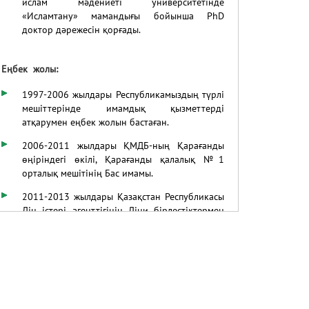
ислам мәдениеті университетінде
«Исламтану» мамандығы бойынша PhD
доктор дәрежесін қорғады.
Еңбек жолы:
1997-2006
жылдары Республикамыздың түрлі
мешіттерінде имамдық қызметтерді
атқарумен еңбек жолын бастаған.
2006-2011 жылдары ҚМДБ-ның Қарағанды
өңіріндегі өкілі, Қарағанды қалалық №1
орталық мешітінің Бас имамы.
2011-2013 жылдары Қазақстан Республикасы
Дін істері агенттігінің Діни бірлестіктермен
байланыс жөніндегі басқарманың Бас
сарапшысы.
2013-2018 жылдары ҚМДБ төрағасының
бірінші орынбасары, наиб мүфти, ҚМДБ-ның
Астана қаласы бойынша өкілі, «Нұр Астана»
орталық мешітінің Бас имамы.