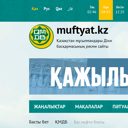
Таң
Күн
Бесін
Қаз
Рус
Qaz
قاز
02:46
04:42
12:25
muftyat.kz
Қазақстан мұсылмандары Діни
басқармасының ресми сайты
ЖАҢАЛЫҚТАР
МАҚАЛАЛАР
ПӘТУА
Басты бет
ҚМДБ
Бас мүфти блогы