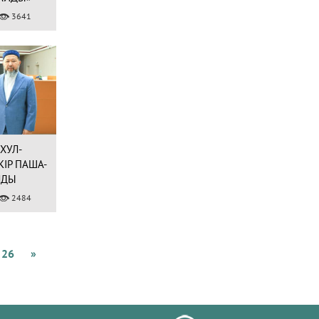
ЛДАДЫ
3641
ХУЛ-
ІР ПАША-
ЛДЫ
2484
26
»