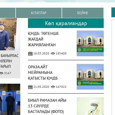
Р
КІТАПТАР
БЕЙНЕ
Көп қаралғандар
ҚМДБ: ТӨТЕНШЕ
ЖАҒДАЙ
ЖАРИЯЛАНҒАН
КЕЗДЕ МЕШІТТЕ
16.03.2020
185400
 БАУЫРЛАС
ЖҰМА ЖӘНЕ БЕС
ИЛЕРІН
УАҚЫТ НАМАЗ ОҚУҒА
ҒАРЫП
ОРАЗА АЙТ
ҚАТЫСТЫ ПӘТУА
МЕЙРАМЫНА
3167
ҚАТЫСТЫ ҚМДБ
МӘЛІМДЕМЕСІ
21.05.2020
167022
БИЫЛ РАМАЗАН АЙЫ
13 СӘУІРДЕ
БАСТАЛАДЫ (ФОТО)