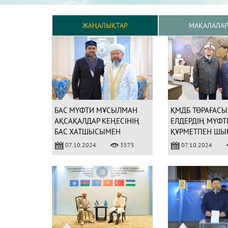
ЖАҢАЛЫҚТАР
МАҚАЛАЛА
БАС МҮФТИ МҰСЫЛМАН
ҚМДБ ТӨРАҒАСЫ
АҚСАҚАЛДАР КЕҢЕСІНІҢ
ЕЛДЕРДІҢ МҮФТ
БАС ХАТШЫСЫМЕН
ҚҰРМЕТПЕН ШЫ
КЕЗДЕСТІ
САЛДЫ
07.10.2024
3575
07.10.2024