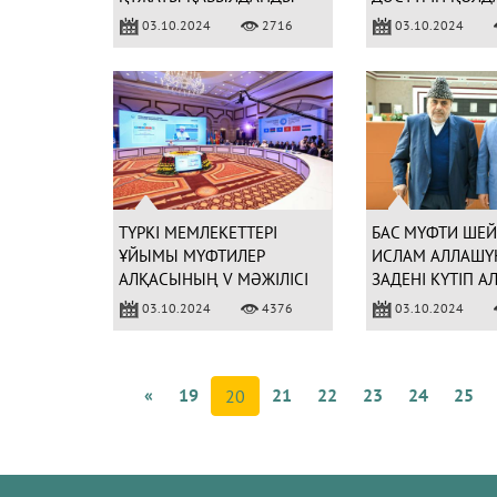
ҚҰЖАТЫН ҚАБЫ
03.10.2024
2716
03.10.2024
ТҮРКІ МЕМЛЕКЕТТЕРІ
БАС МҮФТИ ШЕЙ
ҰЙЫМЫ МҮФТИЛЕР
ИСЛАМ АЛЛАШҮК
АЛҚАСЫНЫҢ V МӘЖІЛІСІ
ЗАДЕНІ КҮТІП А
БАСТАЛДЫ (ФОТО)
03.10.2024
4376
03.10.2024
«
19
21
22
23
24
25
20