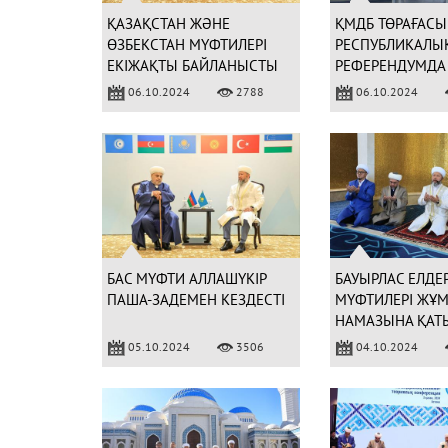
ҚАЗАҚСТАН ЖӘНЕ
ҚМДБ ТӨРАҒАСЫ
ӨЗБЕКСТАН МҮФТИЛЕРІ
РЕСПУБЛИКАЛЫ
ЕКІЖАҚТЫ БАЙЛАНЫСТЫ
РЕФЕРЕНДУМДА
АРТТЫРУҒА КЕЛІСТІ
ТАҢДАУЫН ЖАС
06.10.2024
2788
06.10.2024
БАС МҮФТИ АЛЛАШҮКІР
БАУЫРЛАС ЕЛДЕ
ПАША-ЗАДЕМЕН КЕЗДЕСТІ
МҮФТИЛЕРІ ЖҰМ
НАМАЗЫНА ҚАТ
(ФОТО)
05.10.2024
3506
04.10.2024