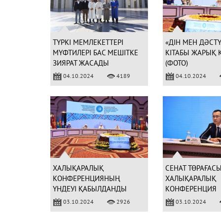
ТҮРКІ МЕМЛЕКЕТТЕРІ
«ДІН МЕН ДӘСТҮ
МҮФТИЛЕРІ БАС МЕШІТКЕ
КІТАБЫ ЖАРЫҚ 
ЗИЯРАТ ЖАСАДЫ
(ФОТО)
04.10.2024
4189
04.10.2024
ХАЛЫҚАРАЛЫҚ
СЕНАТ ТӨРАҒАС
КОНФЕРЕНЦИЯНЫҢ
ХАЛЫҚАРАЛЫҚ
ҮНДЕУІ ҚАБЫЛДАНДЫ
КОНФЕРЕНЦИЯ
ҚАТЫСУШЫЛАР
03.10.2024
2926
03.10.2024
ҚҰТТЫҚТАДЫ