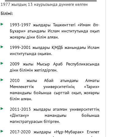
1977 жылдың 13 наурызында дүниеге келген
Білімі
:
1993-1997 жылдары Ташкенттегі «Имам Әл-
Бұхари» атындағы Ислам институтында оқып
жоғарғы діни білім алған.
1999-2001 жылдары ҚМДБ жанындағы Ислам
институтында оқыған.
2009 жылы Мысыр Араб Республикасында
діни білімін жетілдірген.
2010 жылы Абай атындағы Алматы
Мемлекеттік университетінің «Тарих»
мамандығы бойынша сырттай оқып, жоғарғы
білім алған.
2011-2013 жылдары аталған университеттің
«Дінтану» мамандығы бойынша
магистратурасын бітірген.
2017-2020 жылдары «Нұр-Мүбарак» Египет