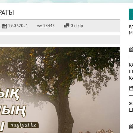
РАТЫ
19.07.2021
18445
0 пікір
Қ
М
Қ
Ш
Қ
Ж
Ш