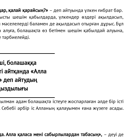
дар, қалай қарайсың?»
– деп айтуында үлкен ғибрат бар.
тысты шешім қабылдарда, үлкендер өздері ақылдасып,
 мәселелерді баламен де ақылдасып отырған дұрыс. Бұл
а алуға, болашақта өз бетімен шешім қабылдай алуына,
е тәрбиелейді.
ші, болашаққа
ті айтқанда «Алла
» деп айтудың
ңыздылығы
сылман адам болашақта істеуге жоспарлаған әлде бір істі
. Себебі әрбір іс Алланың қалауымен ғана жүзеге асады.
нда. Алла қаласа мені сабырлылардан табасың»,
– деуі де