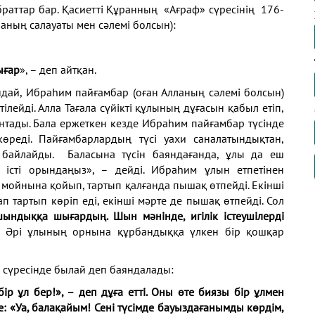
браттар бар. Қасиетті Құранның «Ағраф» сүресінің 176-
аның салауаты мен сәлемі болсын):
ығар
», – деп айтқан.
дай, Ибраһим пайғамбар (оған Алланың сәлемі болсын)
лейді. Алла Тағала сүйікті құлының дұғасын қабыл етіп,
нтады. Бала ержеткен кезде Ибраһим пайғамбар түсінде
реді. Пайғамбарлардың түсі уахи саналатындықтан,
 байлайды. Баласына түсін баяндағанда, ұлы да еш
н істі орындаңыз», – дейді. Ибраһим ұлын етпетінен
мойнына қойып, тартып қалғанда пышақ өтпейді. Екінші
 тартып көріп еді, екінші мәрте де пышақ өтпейді. Сол
шындыққа шығардың. Шын мәнінде, игілік істеушілерді
ді. Әрі ұлының орнына құрбандыққа үлкен бір қошқар
 сүресінде былай деп баяндалады:
ір ұл бер!», – деп дұға етті. Оны өте биязы бір ұлмен
е: «Уа, балақайым! Сені түсімде бауыздағанымды көрдім,