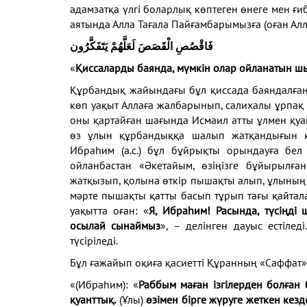
адамзатқа үлгі боларлық көптеген өнеге мен ғи
аятында Алла Тағала Пайғамбарымызға (оған Алл
فَاقْصُصِ الْقَصَصَ لَعَلَّهُمْ يَتَفَكَّرُون
«
Қиссаларды баянда, мүмкін олар ойланатын ш
Құрбандық жайындағы бұл қиссада баяндалған
көп уақыт Аллаға жалбарынып, салихалы ұрпақ ті
оны қартайған шағында Исмаил атты ұлмен қуа
өз ұлын құрбандыққа шалып жатқандығын кө
Ибраһим (а.с.) бұл бұйрықты орындауға бел
ойланбастан «Әкетайым, өзіңізге бұйырылға
жатқызып, қолына өткір пышақты алып, ұлының 
мәрте пышақты қатты басып тұрып тағы қайталап
уақытта оған: «
Я, Ибраһим! Расында, түсіңді 
осылай сынаймыз
», – делінген дауыс естіле
түсіріледі.
Бұл ғажайып оқиға қасиетті Құранның «Саффат»
«(Ибраһим): «
Раббым маған ізгілерден болған б
қуанттық.
(Ұлы)
өзімен бірге жүруге жеткен кезд