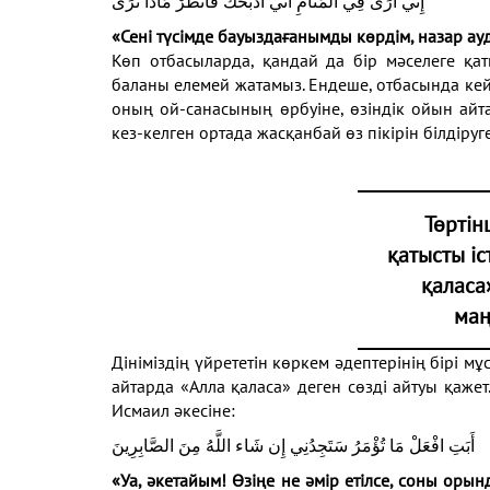
إِنِّي أَرَى فِي الْمَنَامِ أَنِّي أَذْبَحُكَ فَانظُرْ مَاذَا تَرَى
«Сені түсімде бауыздағанымды көрдім, назар ау
Көп отбасыларда, қандай да бір мәселеге қа
баланы елемей жатамыз. Ендеше, отбасында кей
оның ой-санасының өрбуіне, өзіндік ойын айт
кез-келген ортада жасқанбай өз пікірін білдіруг
Төртін
қатысты іс
қаласа
ма
Дініміздің үйрететін көркем әдептерінің бірі мұ
айтарда «Алла қаласа» деген сөзді айтуы қажет
Исмаил әкесіне:
أَبَتِ افْعَلْ مَا تُؤْمَرُ سَتَجِدُنِي إِن شَاء اللَّهُ مِنَ الصَّابِرِينَ
«Уа, әкетайым! Өзіңе не әмір етілсе, соны оры