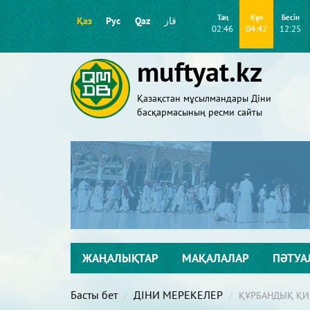
Таң
Күн
Бесін
Қаз
Рус
Qaz
قاز
02:46
04:42
12:25
muftyat.kz
Қазақстан мұсылмандары Діни
басқармасының ресми сайты
ЖАҢАЛЫҚТАР
МАҚАЛАЛАР
ПӘТУА
Басты бет
ДІНИ МЕРЕКЕЛЕР
ҚҰРБАНДЫҚ ҚИ