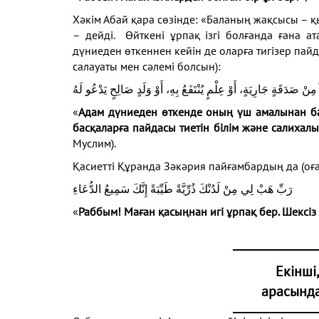
Хәкім Абай қара сөзінде: «Баланың жақсысы – қы
– дейді. Өйткені ұрпақ ізгі болғанда ғана ат
дүниеден өткеннен кейін де оларға тигізер па
салауаты мен сәлемі болсын):
 مِنْ صَدَقَةٍ جَارِيَةٍ، أَوْ عِلْمٍ يُنْتَفَعُ بِهِ، أَوْ وَلَدٍ صَالِحٍ يَدْعُو لَهُ
«
Адам дүниеден өткенде оның үш амалынан бас
басқаларға пайдасы тиетін білім және салихал
Муслим).
Қасиетті Құранда Зәкәрия пайғамбардың да (оға
رَبِّ هَبْ لِي مِنْ لَدُنْكَ ذُرِّيَّةً طَيِّبَةً إِنَّكَ سَمِيعُ الدُّعَاءِ
«
Раббым! Маған қасыңнан игі ұрпақ бер. Шексіз 
Екінші
арасында