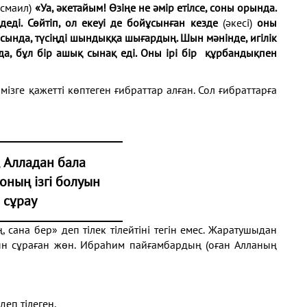
Исмаил)
«Уа, әкетайым! Өзіңе не әмір етілсе, соны орында.
деді. Сөйтіп, ол екеуі де бойұсынған кезде
(әкесі)
оны
сында, түсіңді шындыққа шығардың. Шын мәнінде, игілік
нда, бұл бір ашық сынақ еді. Оны ірі бір құрбандықпен
ізге қажетті көптеген ғибраттар алған. Сол ғибраттарға
,
Алладан бала
 оның ізгі болуын
сұрау
, сана бер» деп тілек тілейтіні тегін емес. Жаратушыдан
уын сұраған жөн. Ибраһим пайғамбардың (оған Алланың
 деп тілеген.