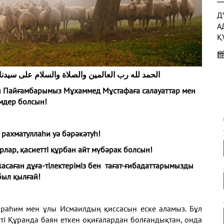
Д
А
Қ
М
الحمد لله رب العالمين والصلاة والسلام على سيدن
Қ
ты Пайғамбарымыз Мұхаммед Мұстафаға салауаттар мен
Т
мдер болсын!
 рахматуллаһи уә бәрәкәтуһ!
А
рлар, қасиетті құрбан айт мүбәрак болсын!
А
саған дұға-тілектеріміз бен тағат-ғибадаттарымызды
был қылғай!
Ибраһим мен ұлы Исмаилдың қиссасын еске аламыз. Бұл
ті Құранда баян еткен оқиғалардан болғандықтан, онда