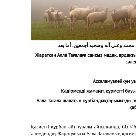
ا محمد وعلى آله وصحبه أجمعين، أما بعد
Жаратқан Алла Тағалаға сансыз мадақ, ардақ
сәле
Ассаламуалейкум уа
Қадірменді жамағат, құрметті бауы
Алла Тағала шалатын құрбандықтарымызды, жа
қа
Қасиетті құрбан айт туралы айтылғанда, біз 
әлемдердің Жаратушысы Алла Тағаланың қасиет