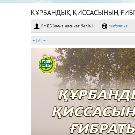
ҚҰРБАНДЫҚ ҚИССАСЫНЫҢ ҒИБ
ҚМДБ Уағыз-насихат бөлімі
muftyat.kz
–
|
A
|
+