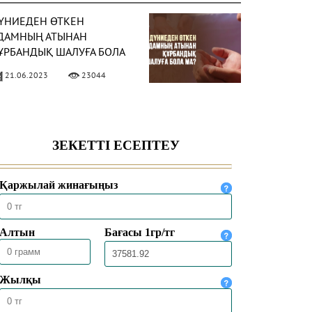
ҮНИЕДЕН ӨТКЕН
ДАМНЫҢ АТЫНАН
ҰРБАНДЫҚ ШАЛУҒА БОЛА
А?
21.06.2023
23044
ҰРБАН ШАЛУДЫҢ
АРИХЫ ҚАНДАЙ?
19.06.2023
22476
ЛЛАҒА АДАЛДЫҒЫҢДЫ
ЙТТА АЙҚЫНДА
11.07.2022
23574