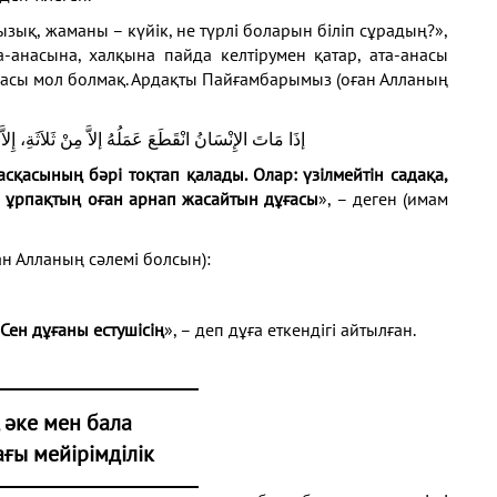
зық, жаманы – күйік, не түрлі боларын біліп сұрадың?»,
а-анасына, халқына пайда келтірумен қатар, ата-анасы
йдасы мол болмақ. Ардақты Пайғамбарымыз (оған Алланың
إذَا مَاتَ الإِنْسَانُ انْقَطَعَ عَمَلُهُ إلاَّ مِنْ ثَلاَثَةِ، إِلاَّ
қасының бәрі тоқтап қалады. Олар: үзілмейтін садақа,
ы ұрпақтың оған арнап жасайтын дұғасы
», – деген (имам
н Алланың сәлемі болсын):
Сен дұғаны естушісің
», – деп дұға еткендігі айтылған.
, әке мен бала
ғы мейірімділік