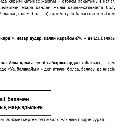
ында қарым-қатынас жасауы – отбасы бақытының негізгі
мүшелерінің өзара қандай жылы қарым-қатынаста болу
Алланың сәлемі болсын) көрген түсін баласына жеткізген
көрдім, назар аудар, қалай қарайсың?», –
дейді. Баласы
ында. Алла қаласа, мені сабырлылардан табасың»,
– деп
рде «
Уа, балақайым
!» деп атаған болса, баласы да әкесін
ші
,
баламен
дың маңыздылығы
і болсын) көрген түсі жайлы ұлының пікірін сұрап: