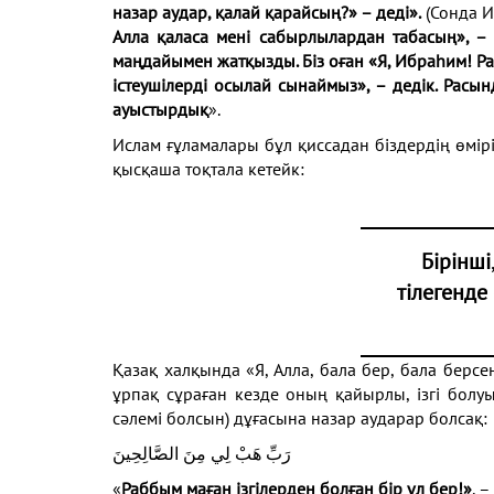
назар аудар, қалай қарайсың?» – деді».
(Сонда 
Алла қаласа мені сабырлылардан табасың», – 
маңдайымен жатқызды. Біз оған «Я, Ибраһим! Ра
істеушілерді осылай сынаймыз», – дедік. Расы
ауыстырдық
».
Ислам ғұламалары бұл қиссадан біздердің өмірім
қысқаша тоқтала кетейк:
Бірінші
тілегенде
Қазақ халқында «Я, Алла, бала бер, бала берсең
ұрпақ сұраған кезде оның қайырлы, ізгі бол
сәлемі болсын) дұғасына назар аударар болсақ:
رَبِّ هَبْ لِي مِنَ الصَّالِحِينَ
«
Раббым маған ізгілерден болған бір ұл бер!»
, –