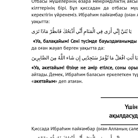
Отбасы мүшелерінің өзара мейірімділіктің аяс
кілттерінің бірі. Бұл қиссадан да отбасы 
керектігін үйренеміз. Ибраһим пайғамбар (оған 
уақытта:
يَا بُنَيَّ إِنِّي أَرَى فِي الْمَنَامِ أَنِّي أَذْبَحُكَ فَانظُرْ مَاذَا تَرَى
«Уа, балақайым! Сені түсімде бауыздағанымды 
да оған жауап берген уақытта да:
يَا أَبَتِ افْعَلْ مَا تُؤْمَرُ سَتَجِدُنِي إِن شَاء اللَّهُ مِنَ الصَّابِرِينَ
«Уа, әкетайым! Өзіңе не әмір етілсе, соны ор
айтады. Демек, Ибраһим баласын еркелеткен тү
«
әкетайым
» деп атаған.
Үшін
ақылдасу
Қиссада Ибраһим пайғамбар (оған Алланың сәлем