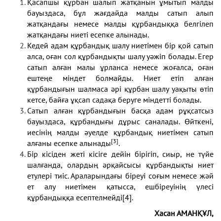
Қасапшы құрбан шалып жатқанын ұмытып малды
бауыздаса, бұл жағдайда малды сатып алып
жатқандағы немесе малды құрбандыққа белгілеп
жатқандағы ниеті есепке алынады.
Кедей адам құрбандық шалу ниетімен бір қой сатып
алса, оған сол құрбандықты шалу уәжіп болады. Егер
сатып алған малы ұрланса немесе жоғалса, оған
ештеңе міндет болмайды. Ниет етіп алған
құрбандығын шалмаса әрі құрбан шалу уақыты өтіп
кетсе, байға ұқсап садақа беруге міндетті болады.
Сатып алған құрбандығын басқа адам рұқсатсыз
бауыздаса, құрбандығы дұрыс саналады. Өйткені,
иесінің малды әуелде құрбандық ниетімен сатып
[3]
алғаны есепке алынады
.
Бір кісіден жеті кісіге дейін бірігіп, сиыр, не түйе
шалғанда, олардың әрқайсысы құрбандықты ниет
етулері тиіс. Араларындағы біреуі соғым немесе жәй
ет алу ниетімен қатысса, ешбіреуінің үлесі
құрбандыққа есептелмейді
[4]
.
Хасан АМАНҚҰЛ,