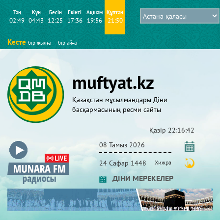
Таң
Күн
Бесін
Екінті
Ақшам
Құптан
02:49
04:43
12:25
17:36
19:56
21:50
Кесте
бір жылға
бір айға
muftyat.kz
Қазақстан мұсылмандары Діни
басқармасының ресми сайты
Қазір
22:16:43
08 Тамыз 2026
24 Сафар 1448
Хижра
ДІНИ МЕРЕКЕЛЕР