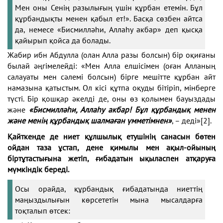
Мен оны Сенің разылығың үшін құрбан етемін. Бұл
құрбандықты менен қабыл ет!». Басқа сөзбен айтса
да, немесе «Бисмилләһи, Аллаһу акбар» деп қысқа
қайырып қойса да болады.
Жабир ибн Абдулла (олан Алла разы болсын) бір оқиғаны
былай әңгімелейді: «Мен Алла елшісімен (оған Алланың
салауаты мен сәлемі болсын) бірге мешітте құрбан айт
намазына қатыстым. Ол кісі құтпа оқуды бітіріп, мінберге
түсті. Бір қошқар әкелді де, оны өз қолымен бауыздады
және
«Бисмилләһи, Аллаһу акбар! Бұл құрбандық менен
және менің құрбандық шалмаған үмметімнен»
, – деді»
[2]
.
Қайткенде де ниет құлшылық етушінің санасын бөтен
ойдан таза ұстап, дене қимылы мен ақыл-ойының
біртұтастығына жетіп, ғибадатын ықыласпен атқаруға
мүмкіндік береді.
Осы орайда, құрбандық ғибадатында ниеттің
маңыздылығын көрсететін мына мысалдарға
тоқталып өтсек: