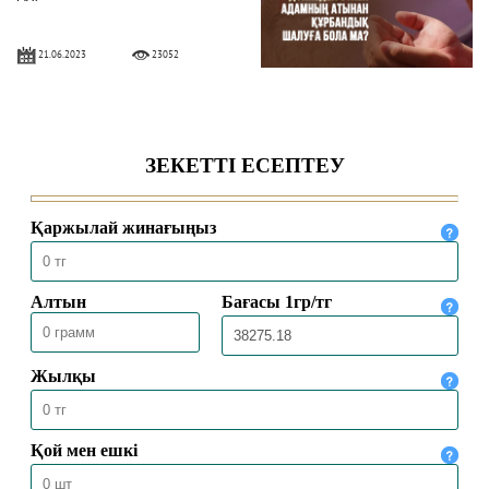
21.06.2023
23052
ҚҰРБАН ШАЛУДЫҢ ТАРИХЫ
ҚАНДАЙ?
19.06.2023
22486
АЛЛАҒА АДАЛДЫҒЫҢДЫ АЙТТА
АЙҚЫНДА
11.07.2022
23581