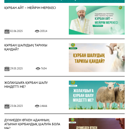
ҚҰРБАН АЙТ – МЕЙІРІМ МЕРЕКЕСІ
02.06.2025
20314
ҚҰРБАН ШАЛУДЫҢ ТАРИХЫ
ҚАНДАЙ?
29.05.2025
7634
ЖОЛАУШЫҒА ҚҰРБАН ШАЛУ
МІНДЕТТІ МЕ?
23.06.2023
14666
ДҮНИЕДЕН ӨТКЕН АДАМНЫҢ
АТЫНАН ҚҰРБАНДЫҚ ШАЛУҒА БОЛА
МА?