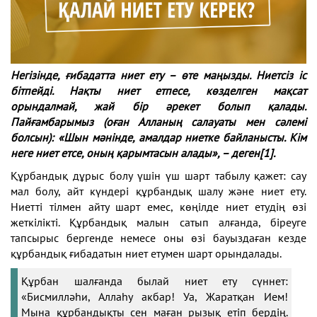
Негізінде, ғибадатта ниет ету – өте маңызды. Ниетсіз іс
бітпейді. Нақты ниет етпесе, көзделген мақсат
орындалмай, жай бір әрекет болып қалады.
Пайғамбарымыз (оған Алланың салауаты мен сәлемі
болсын): «Шын мәнінде, амалдар ниетке байланысты. Кім
неге ниет етсе, оның қарымтасын алады», – деген
[1]
.
Құрбандық дұрыс болу үшін үш шарт табылу қажет: сау
мал болу, айт күндері құрбандық шалу және ниет ету.
Ниетті тілмен айту шарт емес, көңілде ниет етудің өзі
жеткілікті. Құрбандық малын сатып алғанда, біреуге
тапсырыс бергенде немесе оны өзі бауыздаған кезде
құрбандық ғибадатын ниет етумен шарт орындалады.
Құрбан шалғанда былай ниет ету сүннет:
«Бисмилләһи, Аллаһу акбар! Уа, Жаратқан Ием!
Мына құрбандықты сен маған рызық етіп бердің.