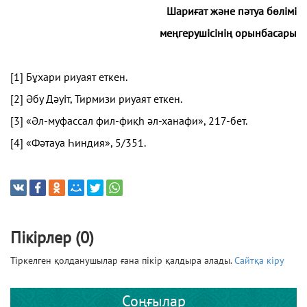
Шариғат және пәтуа бөлімі
меңгерушісінің орынбасары
[1]
Бұхари риуаят еткен.
[2]
Әбу Дәуіт, Тирмизи риуаят еткен.
[3]
«Әл-муфассал фил-фиқһ әл-ханафи», 217-бет.
[4]
«Фәтауа Һиндия», 5/351.
Пікірлер (0)
Тіркелген қолданушылар ғана пікір қалдыра алады.
Сайтқа кіру
Соңғылар