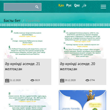
Қаз
Рус
Qaz
قاز
Togg
navi
Басты бет
Суреттер
Әр күніңді әсемде. 21
Әр күніңді әсемде. 20
желтоқсан
желтоқсан
21.12.2020
20.12.2020
5819
5794