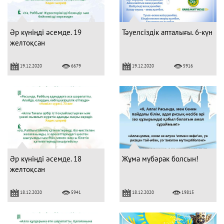
Әр күніңді әсемде. 19
Тәуелсіздік апталығы. 6-күн
желтоқсан
19.12.2020
19.12.2020
6679
5916
Әр күніңді әсемде. 18
Жұма мүбәрак болсын!
желтоқсан
18.12.2020
18.12.2020
5941
19815