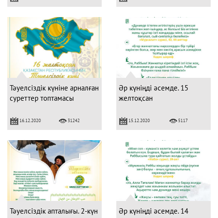
Тәуелсіздік күніне арналған
Әр күніңді әсемде. 15
суреттер топтамасы
желтоқсан
16.12.2020
15.12.2020
31242
5117
Тәуелсіздік апталығы. 2-күн
Әр күніңді әсемде. 14