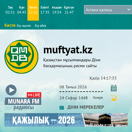
Таң
Күн
Бесін
Екінті
Ақшам
Құптан
02:51
04:45
12:25
17:35
19:54
21:47
Кесте
бір жылға
бір айға
muftyat.kz
Қазақстан мұсылмандары Діни
басқармасының ресми сайты
Қазір
14:17:34
08 Тамыз 2026
24 Сафар 1448
Хижра
ДІНИ МЕРЕКЕЛЕР