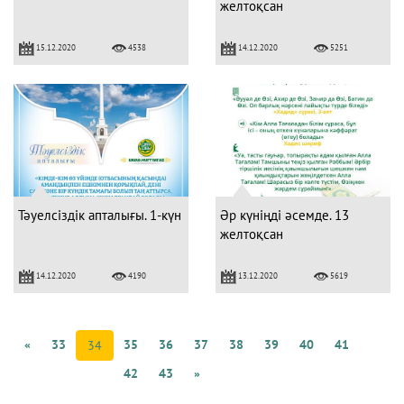
желтоқсан
15.12.2020
14.12.2020
4538
5251
Тәуелсіздік апталығы. 1-күн
Әр күніңді әсемде. 13
желтоқсан
14.12.2020
13.12.2020
4190
5619
«
33
35
36
37
38
39
40
41
34
42
43
»