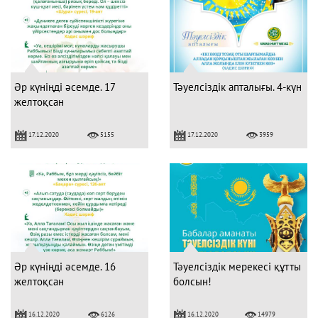
Әр күніңді әсемде. 17
Тәуелсіздік апталығы. 4-күн
желтоқсан
17.12.2020
17.12.2020
5155
3959
Әр күніңді әсемде. 16
Тәуелсіздік мерекесі құтты
желтоқсан
болсын!
16.12.2020
16.12.2020
6126
14979