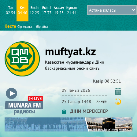
Таң
Күн
Бесін
Екінті
Ақшам
Құптан
02:54
04:46
12:25
17:33
19:53
21:44
Кесте
бір жылға
бір айға
muftyat.kz
Қазақстан мұсылмандары Діни
басқармасының ресми сайты
Қазір
08:52:51
09 Тамыз 2026
25 Сафар 1448
Хижра
ДІНИ МЕРЕКЕЛЕР