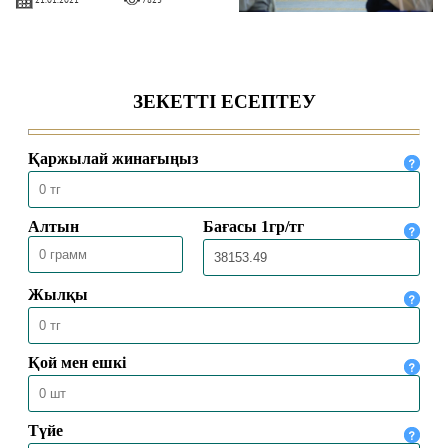
ҚМДБ 9 МЫҢ ОТБАСЫҒА АЗЫҚ-ТҮЛІК
КӨМЕГІН ЖЕТКІЗДІ
16.01.2021
6461
ҚМДБ: КЕҢЕЙТІЛГЕН ТӨРАЛҚА
МӘЖІЛІСІ ӨТТІ
13.01.2021
7366