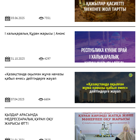
03.06.2025
7351
І халықаралық Құран жарысы | Анонс
31.10.2023
4297
«Қазақстанда оқылған жұма намазы
қабыл емес» дейтіндерге жауап
07.04.2023
6604
ҚЫЗДАР АРАСЫНДА
МЕДРЕСЕАРАЛЫҚ ҚҰРАН ОҚУ
ЖАРЫСЫ ӨТТІ
21.01.2021
7823