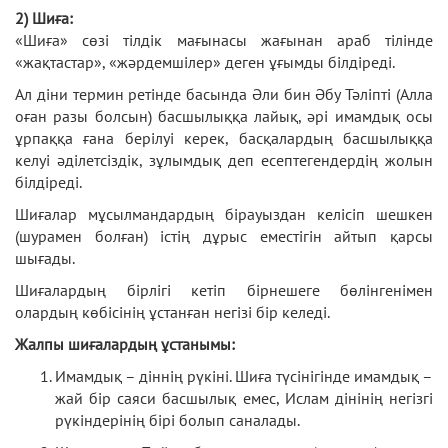
2) Шиға:
«Шиға» сөзі тілдік мағынасы жағынан араб тілінде
«жақтастар», «жәрдемшілер» деген ұғымды білдіреді.
Ал діни термин ретінде басында Әли бин Әбу Тәліпті (Алла
оған разы болсын) басшылыққа лайық, әрі имамдық осы
ұрпаққа ғана берілуі керек, басқалардың басшылыққа
келуі әділетсіздік, зұлымдық деп есептегендердің жолын
білдіреді.
Шиғалар мұсылмандардың бірауыздан келісіп шешкен
(шурамен болған) істің дұрыс еместігін айтып қарсы
шығады.
Шиғалардың бірлігі кетіп бірнешеге бөлінгенімен
олардың көбісінің ұстанған негізі бір келеді.
Жалпы шиғалардың ұстанымы:
Имамдық – діннің рүкіні. Шиға түсінігінде имамдық –
жай бір саяси басшылық емес, Ислам дінінің негізгі
рүкіндерінің бірі болып саналады.