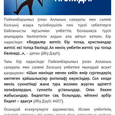
Пайғамбарымыз (оған Алланың салауаты мен сәлемі
болсын) өзара түсінбеушілік пен түрлі себептерге
байланысты мұсылман үмбеттің болашақта түрлі
ағымдарға бөлінетінін алдын ала айтып кеткен. Бір
хадисінде:
«Яхудилер жетпіс бір топқа, христиандар
жетпіс екі топқа бөлінді. Ал менің үмбетім жетпіс үш топқа
бөлінеді...»,
– деген (Әбу Дәуіт).
Тағы бір хадисінде Пайғамбарымыз (оған Алланың
салауаты мен сәлемі болсын) үмбетіне мынадай өсиет
қалдырған:
«Шын мәнінде менен кейін өмір сүргендерің
көптеген қайшылықтар (ихтиләф) көресіңдер. Сол кезде
менің сүннетімді және тура жолмен жүрген әділетті
халифалардың сүннетін ұстаныңдар. Оған бекем
жабысыңдар. Бидғаттан сақ болыңдар, өйткені әрбір
бидғат – адасу»
(Әбу Дәуіт, 4607).
Осындай ескертулерге қарамастан, Ислам үмбетінің
ішіндегі алғашқы ірі саяси және діни алауыздық үшінші