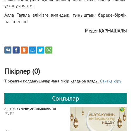
ұстануы қажет.
Алла Тағала елімізге амандық, тыныштық, береке-бірлік
нәсіп етсін!
Медет ҚҰРМАШҰЛЫ
Пікірлер (0)
Тіркелген қолданушылар ғана пікір қалдыра алады.
Сайтқа кіру
Соңғылар
АШУРА КҮНІНІҢ АРТЫҚШЫЛЫҒЫ
НЕДЕ?