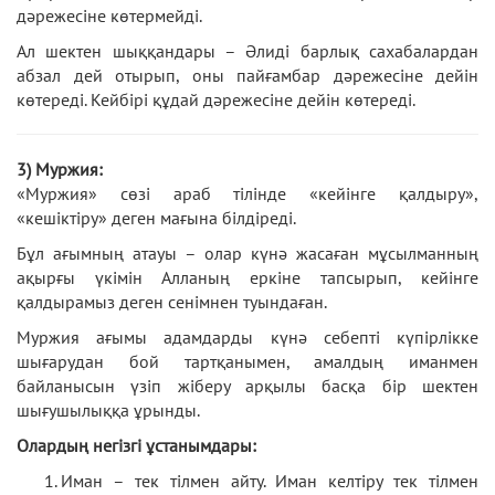
дәрежесіне көтермейді.
Ал шектен шыққандары – Әлиді барлық сахабалардан
абзал дей отырып, оны пайғамбар дәрежесіне дейін
көтереді. Кейбірі құдай дәрежесіне дейін көтереді.
3) Муржия:
«Муржия» сөзі араб тілінде «кейінге қалдыру»,
«кешіктіру» деген мағына білдіреді.
Бұл ағымның атауы – олар күнә жасаған мұсылманның
ақырғы үкімін Алланың еркіне тапсырып, кейінге
қалдырамыз деген сенімнен туындаған.
Муржия ағымы адамдарды күнә себепті күпірлікке
шығарудан бой тартқанымен, амалдың иманмен
байланысын үзіп жіберу арқылы басқа бір шектен
шығушылыққа ұрынды.
Олардың негізгі ұстанымдары:
Иман – тек тілмен айту. Иман келтіру тек тілмен