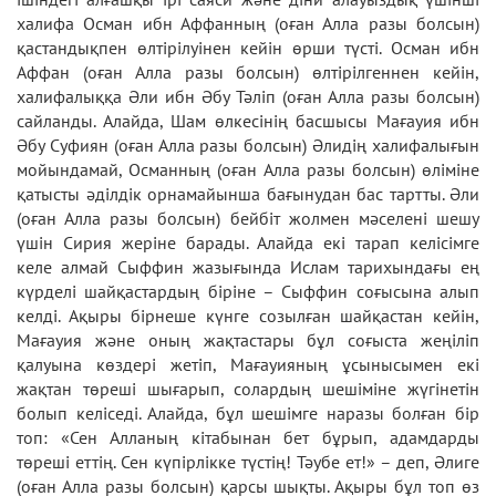
халифа Осман ибн Аффанның (оған Алла разы болсын)
қастандықпен өлтірілуінен кейін өрши түсті. Осман ибн
Аффан (оған Алла разы болсын) өлтірілгеннен кейін,
халифалыққа Әли ибн Әбу Тәліп (оған Алла разы болсын)
сайланды. Алайда, Шам өлкесінің басшысы Мағауия ибн
Әбу Суфиян (оған Алла разы болсын) Әлидің халифалығын
мойындамай, Османның (оған Алла разы болсын) өліміне
қатысты әділдік орнамайынша бағынудан бас тартты. Әли
(оған Алла разы болсын) бейбіт жолмен мәселені шешу
үшін Сирия жеріне барады. Алайда екі тарап келісімге
келе алмай Сыффин жазығында Ислам тарихындағы ең
күрделі шайқастардың біріне – Сыффин соғысына алып
келді. Ақыры бірнеше күнге созылған шайқастан кейін,
Мағауия және оның жақтастары бұл соғыста жеңіліп
қалуына көздері жетіп, Мағауияның ұсынысымен екі
жақтан төреші шығарып, солардың шешіміне жүгінетін
болып келіседі. Алайда, бұл шешімге наразы болған бір
топ: «Сен Алланың кітабынан бет бұрып, адамдарды
төреші еттің. Сен күпірлікке түстің! Тәубе ет!» – деп, Әлиге
(оған Алла разы болсын) қарсы шықты. Ақыры бұл топ өз