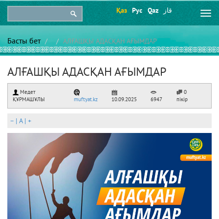
Қаз
Рус
Qaz
قاز
Togg
navi
Басты бет
АЛҒАШҚЫ АДАСҚАН АҒЫМДАР
АЛҒАШҚЫ АДАСҚАН АҒЫМДАР
Медет
0
ҚҰРМАШҰЛЫ
muftyat.kz
10.09.2025
6947
пікір
–
|
A
|
+