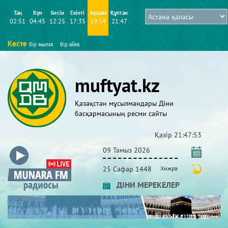
Таң
Күн
Бесін
Екінті
Ақшам
Құптан
02:51
04:45
12:25
17:35
19:54
21:47
Кесте
бір жылға
бір айға
muftyat.kz
Қазақстан мұсылмандары Діни
басқармасының ресми сайты
Қазір
21:47:53
09 Тамыз 2026
25 Сафар 1448
Хижра
ДІНИ МЕРЕКЕЛЕР