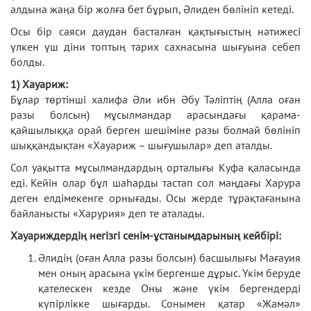
алдына жаңа бір жолға бет бұрып, Әлиден бөлініп кетеді.
Осы бір саяси даудан басталған қақтығыстың нәтижесі
үлкен үш діни топтың тарих сахнасына шығуына себеп
болды.
1) Хауариж:
Бұлар төртінші халифа Әли ибн Әбу Тәліптің (Алла оған
разы болсын) мұсылмандар арасындағы қарама-
қайшылыққа орай берген шешіміне разы болмай бөлініп
шыққандықтан «Хауариж – шығушылар» деп аталды.
Сол уақытта мұсылмандардың орталығы Куфа қаласында
еді. Кейін олар бұл шаһарды тастап сол маңдағы Харура
деген елдімекенге орнығады. Осы жерде тұрақтағанына
байланысты «Харурия» деп те аталады.
Хауариждердің негізгі сенім-ұстанымдарының кейбірі:
Әлидің (оған Алла разы болсын) басшылығы Мағауия
мен оның арасына үкім бергенше дұрыс. Үкім беруде
қателескен кезде Оны және үкім бергендерді
күпірлікке шығарды. Сонымен қатар «Жамәл»