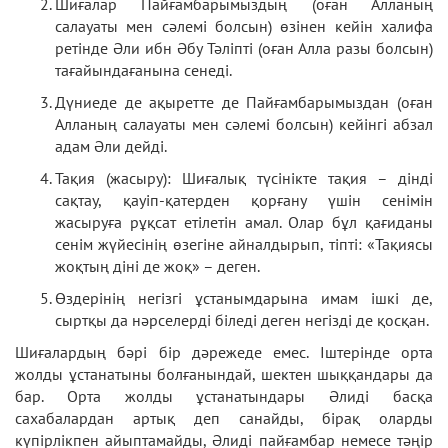
Шиғалар Пайғамбарымыздың (оған Алланың
салауаты мен сәлемі болсын) өзінен кейін халифа
ретінде Әли ибн Әбу Тәліпті (оған Алла разы болсын)
тағайындағанына сенеді.
Дүниеде де ақыретте де Пайғамбарымыздан (оған
Алланың салауаты мен сәлемі болсын) кейінгі абзал
адам Әли дейді.
Тақия (жасыру): Шиғалық түсінікте тақия – дінді
сақтау, қауіп-қатерден қорғану үшін сенімін
жасыруға рұқсат етілетін амал. Олар бұл қағиданы
сенім жүйесінің өзегіне айналдырып, тіпті: «Тақиясы
жоқтың діні де жоқ» – деген.
Өздерінің негізгі ұстанымдарына имам ішкі де,
сыртқы да нәрселерді біледі деген негізді де қосқан.
Шиғалардың бәрі бір дәрежеде емес. Іштерінде орта
жолды ұстанатыны болғанындай, шектен шыққандары да
бар. Орта жолды ұстанатындары Әлиді басқа
сахабалардан артық деп санайды, бірақ оларды
күпірлікпен айыптамайды, Әлиді пайғамбар немесе тәңір