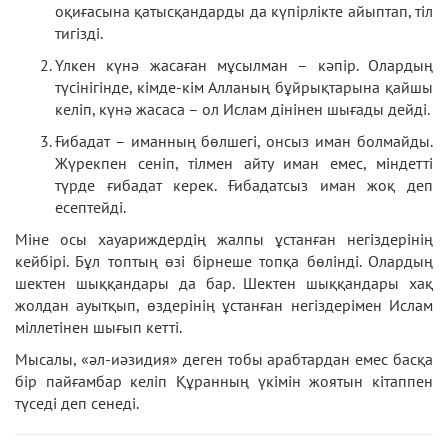
оқиғасына қатысқандарды да күпірлікте айыптап, тіл
тигізді.
Үлкен күнә жасаған мұсылман – кәпір. Олардың
түсінігінде, кімде-кім Алланың бұйрықтарына қайшы
келіп, күнә жасаса – ол Ислам дінінен шығады дейді.
Ғибадат – иманның бөлшегі, онсыз иман болмайды.
Жүрекпен сеніп, тілмен айту иман емес, міндетті
түрде ғибадат керек. Ғибадатсыз иман жоқ деп
есептейді.
Міне осы хауариждердің жалпы ұстанған негіздерінің
кейбірі. Бұл топтың өзі бірнеше топқа бөлінді. Олардың
шектен шыққандары да бар. Шектен шыққандары хақ
жолдан ауытқып, өздерінің ұстанған негіздерімен Ислам
міллетінен шығып кетті.
Мысалы, «әл-иәзидия» деген тобы арабтардан емес басқа
бір пайғамбар келіп Құранның үкімін жоятын кітаппен
түседі деп сенеді.