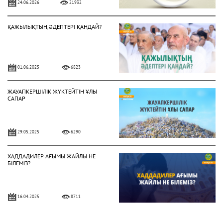
24.06.2026
21932
ҚАЖЫЛЫҚТЫҢ ӘДЕПТЕРІ ҚАНДАЙ?
01.06.2025
6823
ЖАУАПКЕРШІЛІК ЖҮКТЕЙТІН ҰЛЫ
САПАР
29.05.2025
6290
ХАДДАДИЛЕР АҒЫМЫ ЖАЙЛЫ НЕ
БІЛЕМІЗ?
16.04.2025
8711
ЕҢБЕК ЕТУ ӘДЕБІ