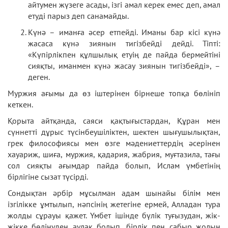
айтумен жүзеге асады, ізгі амал керек емес деп, амал
етуді парыз деп санамайды.
Күнә – иманға әсер етпейді. Иманы бар кісі күнə
жасаса күнə зиянын тигізбейді дейді. Тіпті:
«Күпірлікпен құлшылық етуің де пайда бермейтіні
сияқты, иманмен күнə жасау зиянын тигізбейді», –
деген.
Муржия ағымы да өз іштерінен бірнеше топқа бөлініп
кеткен.
Қорыта айтқанда, саяси қақтығыстардан, Құран мен
сүннетті дұрыс түсінбеушіліктен, шектен шығушылықтан,
грек философиясы мен өзге мәдениеттердің әсерінен
хауариж, шиға, муржия, қадария, жабрия, муғтазила, тағы
сол сияқты ағымдар пайда болып, Ислам үмбетінің
бірлігіне сызат түсірді.
Сондықтан әрбір мұсылман адам шынайы білім мен
ізгілікке ұмтылып, нәпсінің жетегіне ермей, Алладан тура
жолды сұрауы қажет. Үмбет ішінде бүлік туғызудан, жік-
жікке бөлінуден аулақ болып, бірлік пен сабыр жолын