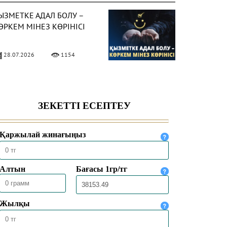
ЫЗМЕТКЕ АДАЛ БОЛУ –
ӨРКЕМ МІНЕЗ КӨРІНІСІ
28.07.2026
1154
ат діни ағымдардан
ақтану жолдары
24.07.2026
1436
ОЛЖАЗБАЛАРДА ҰЛТТЫҢ
ҰНДЫЛЫҒЫ ҚАТТАЛҒАН
23.07.2026
1403