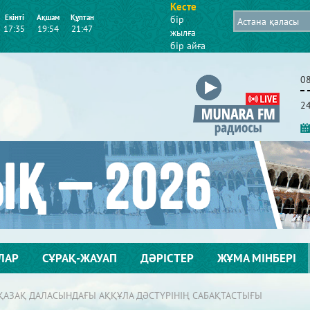
Кесте
Екінті
Ақшам
Құптан
бір
17:35
19:54
21:47
жылға
бір айға
0
2
ЛАР
СҰРАҚ-ЖАУАП
ДӘРІСТЕР
ЖҰМА МІНБЕРІ
ҚАЗАҚ ДАЛАСЫНДАҒЫ АҚҚҰЛА ДӘСТҮРІНІҢ САБАҚТАСТЫҒЫ