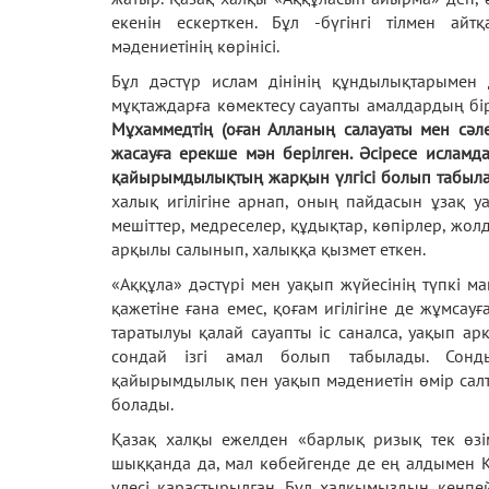
екенін ескерткен. Бұл -бүгінгі тілмен ай
мәдениетінің көрінісі.
Бұл дәстүр ислам дінінің құндылықтарымен 
мұқтаждарға көмектесу сауапты амалдардың бі
Мұхаммедтің (оған Алланың салауаты мен сәл
жасауға ерекше мән берілген. Әсіресе исламда
қайырымдылықтың жарқын үлгісі болып табыла
халық игілігіне арнап, оның пайдасын ұзақ у
мешіттер, медреселер, құдықтар, көпірлер, жо
арқылы салынып, халыққа қызмет еткен.
«Аққұла» дәстүрі мен уақып жүйесінің түпкі ма
қажетіне ғана емес, қоғам игілігіне де жұмсау
таратылуы қалай сауапты іс саналса, уақып а
сондай ізгі амал болып табылады. Сонд
қайырымдылық пен уақып мәдениетін өмір салтым
болады.
Қазақ халқы ежелден «барлық ризық тек өзім 
шыққанда да, мал көбейгенде де ең алдымен 
үлесі қарастырылған. Бұл халқымыздың кеңпейі