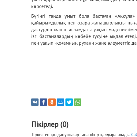
көрсетеді.
Бүгінгі таңда ұмыт бола бастаған «Аққұла»
қайырымдылық пен өзара жанашырлықты нығай
дәстүрдің мәнін исламдағы уақып мәдениетімен 
ізгі бастамалардың көбейе түсуіне ықпал етед
пен уақып -қоғамның рухани және әлеуметтік да
Пікірлер (0)
Тіркелген қолданушылар ғана пікір қалдыра алады.
Са