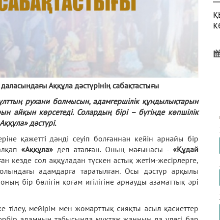
Қ
К
Ж
даласындағы Аққұла дәстүрінің сабақтастығы
с
 ұлттың рухани болмысын, адамгершілік құндылықтарын
н айқын көрсетеді. Солардың бірі – бүгінде көпшілік
Аққұла» дәстүрі.
еріне қажетті дәнді сеуіп болғаннан кейін арнайы бір
Қ
 алқап
«Аққұла»
деп аталған. Оның мағынасы -
«Құдай
Қ
ан кезде сол аққұладан түскен астық жетім-жесірлерге,
олындағы адамдарға таратылған. Осы дәстүр арқылы
ның бір бөлігін қоғам игілігіне арнауды азаматтық әрі
еке тілеу, мейірім мен жомарттық сияқты асыл қасиеттер
 әрбір адамның табысында мұқтаж жанның да үлесі бар