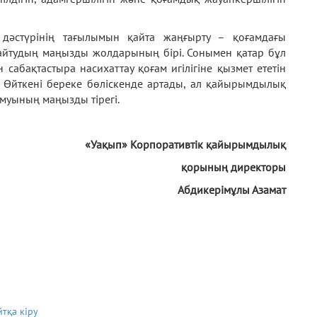
 дәстүрінің тағылымын қайта жаңғырту – қоғамдағы
тудың маңызды жолдарының бірі. Сонымен қатар бұл
сабақтастыра насихаттау қоғам игілігіне қызмет ететін
і. Өйткені береке бөліскенде артады, ал қайырымдылық
муының маңызды тірегі.
«Уақып» Корпоративтік қайырымдылық
қорының директоры
Абдикерімұлы Азамат
йтқа кіру