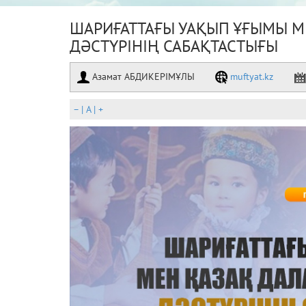
ШАРИҒАТТАҒЫ УАҚЫП ҰҒЫМЫ М
ДӘСТҮРІНІҢ САБАҚТАСТЫҒЫ
Азамат АБДИКЕРІМҰЛЫ
muftyat.kz
–
|
A
|
+