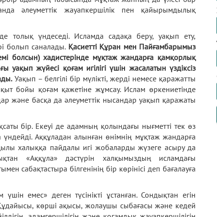
тқанда әлеуметтік жауапкершілік пен қайырымдылық
де толық үндеседі. Исламда садақа беру, уақып ету,
рі болып саналады.
Қасиетті Құран мен Пайғамбарымыз
емі болсын) хадистерінде мұқтаж жандарға қамқорлық
ғы уақып жүйесі қоғам игілігі үшін жасалатын үздіксіз
ды.
Уақып – белгілі бір мүлікті, жерді немесе қаражатты
ақыт бойы қоғам қажетіне жұмсау. Ислам өркениетінде
лдар және басқа да әлеуметтік нысандар уақып қаражаты
қсаты бір. Екеуі де адамның қолындағы нығметті тек өз
ға үндейді. Аққұладан алынған өнімнің мұқтаж жандарға
рқылы халыққа пайдалы игі жобаларды жүзеге асыру да
ықтан «Аққұла» дәстүрін халқымыздың исламдағы
ен сабақтастыра білгенінің бір көрінісі деп бағалауға
үшін емес» деген түсінікті ұстанған. Сондықтан егін
Құдайысы, көрші ақысы, жолаушы сыбағасы және кедей
лдігін, адамгершілігін және қоғамдық жауапкершілігін