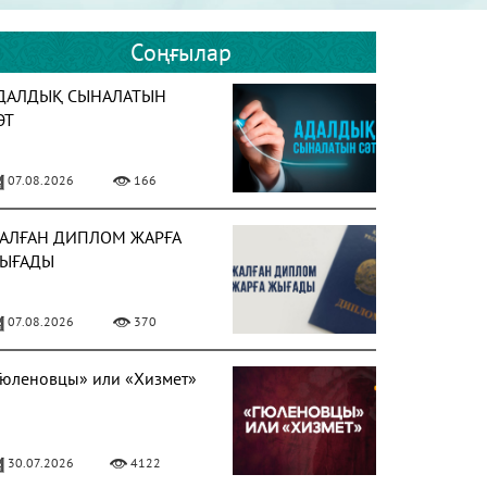
Соңғылар
ДАЛДЫҚ СЫНАЛАТЫН
ӘТ
07.08.2026
166
АЛҒАН ДИПЛОМ ЖАРҒА
ЫҒАДЫ
07.08.2026
370
Гюленовцы» или «Хизмет»
30.07.2026
4122