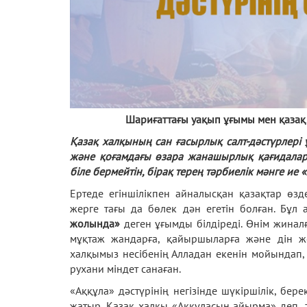
Шариғаттағы уақып ұғымы мен қазақ 
Қазақ халқының сан ғасырлық салт-дәстүрлері
және қоғамдағы өзара жанашырлық қағидалары
біле бермейтін, бірақ терең тәрбиелік мәнге ие «
Ертеде егіншілікпен айналысқан қазақтар өзд
жерге тағы да бөлек дән егетін болған. Бұл
жолында»
деген ұғымды білдіреді. Өнім жиналғ
мұқтаж жандарға, қайыршыларға және дін ж
халқымыз несібенің Алладан екенін мойындап, о
рухани міндет санаған.
«Аққұла» дәстүрінің негізінде шүкіршілік, бер
жатыр. Қазақ халқы «Аққұласын айырма» деп,