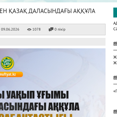
ЕН ҚАЗАҚ ДАЛАСЫНДАҒЫ АҚҚҰЛА
А
С
09.06.2026
1078
0 пікір
Ж
Ж
«