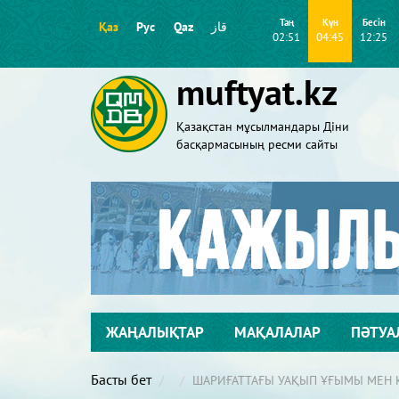
Таң
Күн
Бесін
Қаз
Рус
Qaz
قاز
02:51
04:45
12:25
muftyat.kz
Қазақстан мұсылмандары Діни
басқармасының ресми сайты
ЖАҢАЛЫҚТАР
МАҚАЛАЛАР
ПӘТУА
Басты бет
ШАРИҒАТТАҒЫ УАҚЫП ҰҒЫМЫ МЕН 