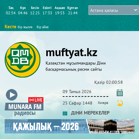
Таң
Күн
Бесін
Екінті
Ақшам
Құптан
02:54
04:46
12:25
17:33
19:53
21:44
Кесте
бір жылға
бір айға
muftyat.kz
Қазақстан мұсылмандары Діни
басқармасының ресми сайты
Қазір
02:00:59
09 Тамыз 2026
25 Сафар 1448
Хижра
ДІНИ МЕРЕКЕЛЕР