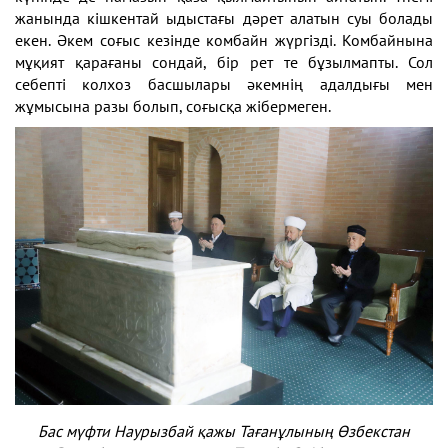
жанында кішкентай ыдыстағы дәрет алатын суы болады
екен. Әкем соғыс кезінде комбайн жүргізді. Комбайнына
мұқият қарағаны сондай, бір рет те бұзылмапты. Сол
себепті колхоз басшылары әкемнің адалдығы мен
жұмысына разы болып, соғысқа жібермеген.
Бас мүфти Наурызбай қажы Тағанұлының Өзбекстан