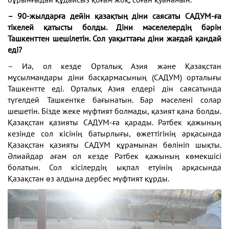
– 90-жылдарға дейін қазақтың діни саясаты САДУМ-ға
тікелей қатысты болды. Діни мәселелердің бәрін
Ташкенттен шешілетін. Сол уақыттағы діни жағдай қандай
еді?
– Иә, ол кезде Орталық Азия және Қазақстан
мұсылмандары діни басқармасының (САДУМ) орталығы
Ташкентте еді. Орталық Азия елдері дін саясатында
түгелдей Ташкентке бағынатын. Бар мәселені солар
шешетін. Бізде жеке мүфтият болмады, қазият қана болды.
Қазақстан қазияты САДУМ-ға қарады. Рәтбек қажының
кезінде сол кісінің батырлығы, өжеттігінің арқасында
Қазақстан қазияты САДУМ құрамынан бөлініп шықты.
Әлиайдар ағам ол кезде Рәтбек қажының көмекшісі
болатын. Сол кісілердің ықпал етуінің арқасында
Қазақстан өз алдына дербес мүфтият құрды.