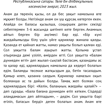
Республикасына сапары. Төле би Әлібекұлының
кесенесіне зиярат, 2023 жыл.
Анам да төренің қызы, ол да бес уақыт намазына өте
мұқият болды. Негізінде анам он үш құрсақ көтерген екен.
Алайда он баласы қызылша, соқыршек деген секілді
себептермен 3-6 жасында шетінеп кете берген. Анамның
айтып берген бір әңгімесі бар еді. «Бір күні
жағдайымызды білу үшін үйге қариялар жинала қалды.
Қазанда ет қайнап жатты, намаз уақыты болып қалған еді.
Сол уақытта балам ауырып жатты. Қолыма ұстап
отырғанда демі үзіліп, өмірден өтті. Сол уақытта «балам
дүниеден өтті» деп жылап-сықтай бастасам, қазандағы ас
та қалар еді, қариялардың намазына да кедергі болатын
едім. Баламды төсекке жатқыздым да, бетін тасаладым.
Қамыр илеп, қазанға салдым. Қариялар намазын оқып
болғанша ас та дайын болды. Тамақ жеп болған соң
қариялардың бірі: «Келін, балаңның жағдайы қалай?» –
деп сұрады. «Бала бағана дүниеден өтіп кеткен. Сіздерді
алаңдамасын деп айтпадым», – дедім. Сол уақытта бәрі
егіліп, батасын берді» деген болатын анам. Анам өте