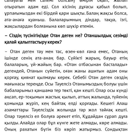
салауаты мен сәлемі болсын) өмірін оқып, жылап
отыратын адам еді. Сол кісінің дұғасы қабыл болып,
ұрпағымыздан екі бірдей қари шықты. Балаң жақсы болса,
ата-анаға қуаныш. Балаларымның діндар, тақуа, ізгі,
жақсылардан болғанына көп шүкір етемін.
– Сіздің түсінігіңізде Отан деген не? Отаншылдық сезімді
қалай қалыптастыру керек?
– Отан деген тау мен тас, өзен-көл ғана емес, Отаның
ішінде сенің ата-анаң бар. Сүйікті жарың, бауыр етің
балаларың, үй-жайың бар. «Отан отбасынан басталады»
дегендей, Отанын сүйетін, оған жаны ашитын адам оны
қорғау, қиянат қылмауы керек. Себебі Отан деген сөздің
мағынасы тереңде. Осы Тәуелсіз Отанымыздың болуы үшін
бабаларымыз қаншама тер төкті, қан кешті. Олар осы күнді
аңсап, ер-тоқымын жастық қылып, аттың жалында, түйенің
қомында жүріп, кең байтақ елді қорғады. Кешегі Алаш
азаматтары Тәуелсіздік жолында тар жол тайғақ кешті.
Олар тәуелсіз ел болуға әрекет етіп, Құдайдан сұрап дұға
қылды. Алайда олар бұл күнге жете алмады, көре алмады.
Оның рахатын бүгін біз көріп жатырмыз. Сондықтан