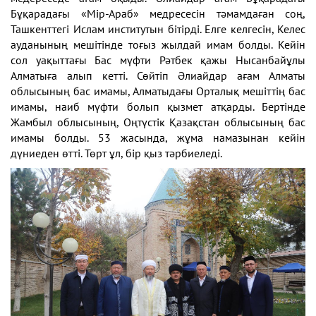
Бұқарадағы «Мір-Араб» медресесін тәмамдаған соң,
Ташкенттегі Ислам институтын бітірді. Елге келгесін, Келес
ауданының мешітінде тоғыз жылдай имам болды. Кейін
сол уақыттағы Бас мүфти Рәтбек қажы Нысанбайұлы
Алматыға алып кетті. Сөйтіп Әлиайдар ағам Алматы
облысының бас имамы, Алматыдағы Орталық мешіттің бас
имамы, наиб мүфти болып қызмет атқарды. Бертінде
Жамбыл облысының, Оңтүстік Қазақстан облысының бас
имамы болды. 53 жасында, жұма намазынан кейін
дүниеден өтті. Төрт ұл, бір қыз тәрбиеледі.