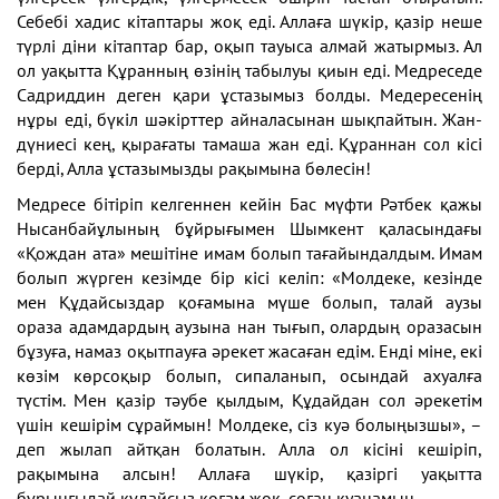
Себебі хадис кітаптары жоқ еді. Аллаға шүкір, қазір неше
түрлі діни кітаптар бар, оқып тауыса алмай жатырмыз. Ал
ол уақытта Құранның өзінің табылуы қиын еді. Медреседе
Садриддин деген қари ұстазымыз болды. Медересенің
нұры еді, бүкіл шәкірттер айналасынан шықпайтын. Жан-
дүниесі кең, қырағаты тамаша жан еді. Құраннан сол кісі
берді, Алла ұстазымызды рақымына бөлесін!
Медресе бітіріп келгеннен кейін Бас мүфти Рәтбек қажы
Нысанбайұлының бұйрығымен Шымкент қаласындағы
«Қождан ата» мешітіне имам болып тағайындалдым. Имам
болып жүрген кезімде бір кісі келіп: «Молдеке, кезінде
мен Құдайсыздар қоғамына мүше болып, талай аузы
ораза адамдардың аузына нан тығып, олардың оразасын
бұзуға, намаз оқытпауға әрекет жасаған едім. Енді міне, екі
көзім көрсоқыр болып, сипаланып, осындай ахуалға
түстім. Мен қазір тәубе қылдым, Құдайдан сол әрекетім
үшін кешірім сұраймын! Молдеке, сіз куә болыңызшы», –
деп жылап айтқан болатын. Алла ол кісіні кешіріп,
рақымына алсын! Аллаға шүкір, қазіргі уақытта
бұрынғыдай құдайсыз қоғам жоқ, соған қуанамын.