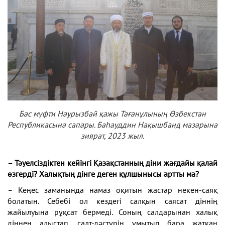
Бас мүфти Наурызбай қажы Тағанұлының Өзбекстан
Республикасына сапары. Баһауддин Нақышбанд мазарына
зиярат, 2023 жыл.
– Тәуелсіздіктен кейінгі Қазақстанның діни жағдайы қалай
өзгерді? Халықтың дінге деген құлшынысы артты ма?
– Кеңес заманында намаз оқитын жастар некен-саяқ
болатын. Себебі ол кездегі салқын саясат діннің
жайылуына рұқсат бермеді. Соның салдарынан халық
діннен алыстап, салт-дәстүрін ұмытып бара жатқан