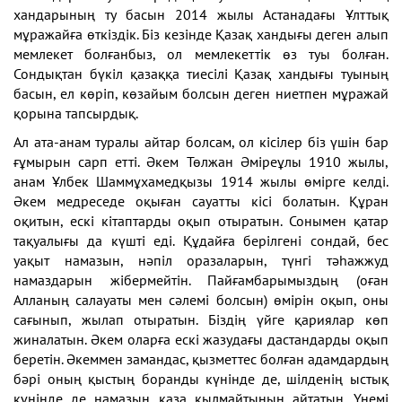
хандарының ту басын 2014 жылы Астанадағы Ұлттық
мұражайға өткіздік. Біз кезінде Қазақ хандығы деген алып
мемлекет болғанбыз, ол мемлекеттік өз туы болған.
Сондықтан бүкіл қазаққа тиесілі Қазақ хандығы туының
басын, ел көріп, көзайым болсын деген ниетпен мұражай
қорына тапсырдық.
Ал ата-анам туралы айтар болсам, ол кісілер біз үшін бар
ғұмырын сарп етті. Әкем Төлжан Әміреұлы 1910 жылы,
анам Ұлбек Шаммұхамедқызы 1914 жылы өмірге келді.
Әкем медреседе оқыған сауатты кісі болатын. Құран
оқитын, ескі кітаптарды оқып отыратын. Сонымен қатар
тақуалығы да күшті еді. Құдайға берілгені сондай, бес
уақыт намазын, нәпіл оразаларын, түнгі тәһажжуд
намаздарын жібермейтін. Пайғамбарымыздың (оған
Алланың салауаты мен сәлемі болсын) өмірін оқып, оны
сағынып, жылап отыратын. Біздің үйге қариялар көп
жиналатын. Әкем оларға ескі жазудағы дастандарды оқып
беретін. Әкеммен замандас, қызметтес болған адамдардың
бәрі оның қыстың боранды күнінде де, шілденің ыстық
күнінде де намазын қаза қылмайтынын айтатын. Үнемі