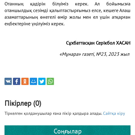
Отанның қадірін білуіміз керек. Ал бойымызға
отаншылдық сезімді қалыптастырғымыз елсе, кешеге Алаш
азаматтарының өнегелі өмір жолы мен ел үшін атқарған
еңбектеріне үңілуіміз керек.
Сұхбаттасқан
Серікбол ХАСАН
«
Мұнара
»
газеті
, №23
, 2023 жыл
Пікірлер (0)
Тіркелген қолданушылар ғана пікір қалдыра алады.
Сайтқа кіру
Соңғылар