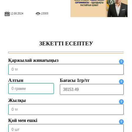
12.08.2024
13303
ҚАЖЫЛЫҚТЫ АТА-АНАСЫМЕН БІРГЕ
АТҚАРДЫ
13.07.2024
13578
ДӘСТҮРЛІ ДІННІҢ УЫЗЫНА
ЖАРЫҒАН ҰРПАҚ ЖАТ АҒЫМҒА
ТӨТЕП БЕРЕ АЛАДЫ
06.03.2024
18050