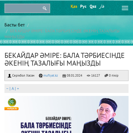
Қаз
Рус
Qaz
قاز
Togg
navi
Басты бет
БЕКАЙДАР ӘМІРЕ: БАЛА ТӘРБИЕСІНДЕ ӘКЕНІҢ ТАЗАЛЫҒЫ
МАҢЫЗДЫ
БЕКАЙДАР ӘМІРЕ: БАЛА ТӘРБИЕСІНДЕ
ӘКЕНІҢ ТАЗАЛЫҒЫ МАҢЫЗДЫ
Серікбол Хасан
muftyat.kz
08.01.2024
16127
0 пікір
–
|
A
|
+