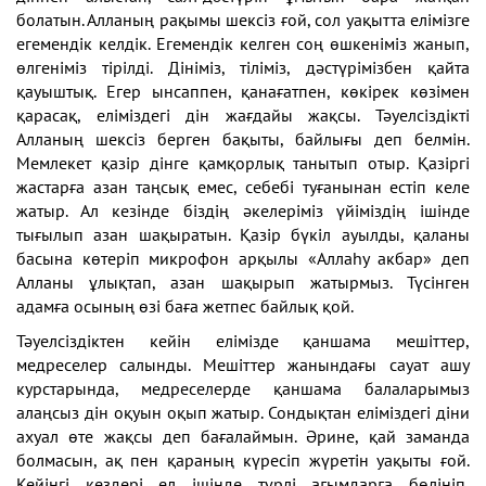
болатын. Алланың рақымы шексіз ғой, сол уақытта елімізге
егемендік келдік. Егемендік келген соң өшкеніміз жанып,
өлгеніміз тірілді. Дініміз, тіліміз, дәстүрімізбен қайта
қауыштық. Егер ынсаппен, қанағатпен, көкірек көзімен
қарасақ, еліміздегі дін жағдайы жақсы. Тәуелсіздікті
Алланың шексіз берген бақыты, байлығы деп белмін.
Мемлекет қазір дінге қамқорлық танытып отыр. Қазіргі
жастарға азан таңсық емес, себебі туғанынан естіп келе
жатыр. Ал кезінде біздің әкелеріміз үйіміздің ішінде
тығылып азан шақыратын. Қазір бүкіл ауылды, қаланы
басына көтеріп микрофон арқылы «Аллаһу акбар» деп
Алланы ұлықтап, азан шақырып жатырмыз. Түсінген
адамға осының өзі баға жетпес байлық қой.
Тәуелсіздіктен кейін елімізде қаншама мешіттер,
медреселер салынды. Мешіттер жанындағы сауат ашу
курстарында, медреселерде қаншама балаларымыз
алаңсыз дін оқуын оқып жатыр. Сондықтан еліміздегі діни
ахуал өте жақсы деп бағалаймын. Әрине, қай заманда
болмасын, ақ пен қараның күресіп жүретін уақыты ғой.
Кейінгі кездері ел ішінде түрлі ағымдарға бөлініп,