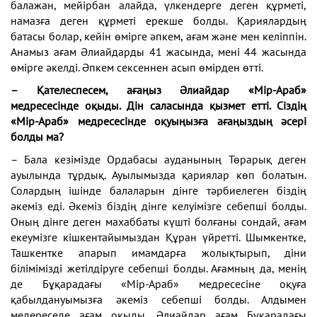
балажан, мейірбан алайда, үлкендерге деген құрметі,
намазға деген құрметі ерекше болды. Қариялардың
батасы болар, кейін өмірге әпкем, ағам және мен келіппін.
Анамыз ағам Әлиайдарды 41 жасында, мені 44 жасында
өмірге әкелді. Әпкем сексеннен асып өмірден өтті.
– Қателеспесем, ағаңыз Әлиайдар «Мір-Араб»
медресесінде оқыды. Дін саласында қызмет етті. Сіздің
«Мір-Араб» медресесінде оқуыңызға ағаңыздың әсері
болды ма?
– Бала кезімізде Ордабасы ауданының Төрарық деген
ауылында тұрдық. Ауылымызда қариялар көп болатын.
Солардың ішінде балаларын дінге тәрбиелеген біздің
әкеміз еді. Әкеміз біздің дінге келуімізге себепші болды.
Оның дінге деген махаббаты күшті болғаны сондай, ағам
екеумізге кішкентайымыздан Құран үйретті. Шымкентке,
Ташкентке апарып имамдарға жолықтырып, діни
білімімізді жетілдіруге себепші болды. Ағамның да, менің
де Бұқарадағы «Мір-Араб» медресесіне оқуға
қабылдануымызға әкеміз себепші болды. Алдымен
медереседе ағам оқыды. Әлиайдар ағам Бұқарадағы