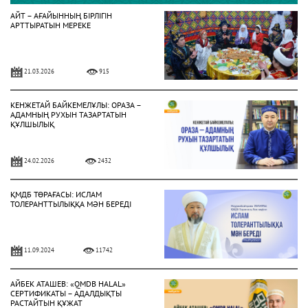
АЙТ – АҒАЙЫННЫҢ БІРЛІГІН
АРТТЫРАТЫН МЕРЕКЕ
21.03.2026
915
КЕНЖЕТАЙ БАЙКЕМЕЛҰЛЫ: ОРАЗА –
АДАМНЫҢ РУХЫН ТАЗАРТАТЫН
ҚҰЛШЫЛЫҚ
24.02.2026
2432
ҚМДБ ТӨРАҒАСЫ: ИСЛАМ
ТОЛЕРАНТТЫЛЫҚҚА МӘН БЕРЕДІ
11.09.2024
11742
АЙБЕК АТАШЕВ: «QMDB HALAL»
СЕРТИФИКАТЫ – АДАЛДЫҚТЫ
РАСТАЙТЫН ҚҰЖАТ