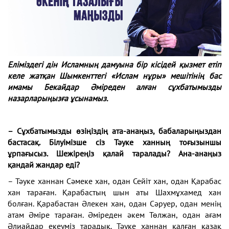
Еліміздегі дін Исламның дамуына бір кісідей қызмет етіп
келе жатқан Шымкенттегі
«Ислам нұры» мешітінің бас
имамы
Бекайдар Әміреден
алған сұхбатымызды
назарларыңызға ұсынамыз.
– Сұхбатымызды өзіңіздің ата-анаңыз, бабаларыңыздан
бастасақ. Білуімізше сіз Тәуке ханның тоғызыншы
ұрпағысыз. Шежіреңіз қалай таралады? Ана-анаңыз
қандай жандар еді?
– Тәуке ханнан Сәмеке хан, одан Сейіт хан, одан Қарабас
хан тараған. Қарабастың шын аты Шахмұхамед хан
болған. Қарабастан Әлекен хан, одан Сәруер, одан менің
атам Әміре тараған. Әміреден әкем Төлжан, одан ағам
Әлиайдар екеуміз тарадық. Тәуке ханнан қалған қазақ