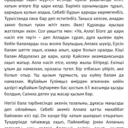
хатым өтеуге бір қари келді. Бәріміз орнымыздан тұрып,
қаридың қолын алдық. Себебі бұрын қариды көрмегенбіз,
Түркістанда ғана бар деп еститінбіз. Таныса келсек, анадан
зағип болып туған жігіт екен. Әкесі Құранды ауызша
жаттатқан екен. Сол уақытта мен: «Уа, Алла! Бізге де қари
нәсіп ете гөр!» – деп Алладан сұрап, дұға қылған едім.
Кейін балаларды осы жолға баулыдық. Аллаға шүкір, Ерсін
балам шетте оқып, изажа алып, қари болып оралды. Кіші
балам Абдулазиз де қари, қазір Қайсеки акамедиясында
оқып жатыр. Алла нәсіп етсе, келер жылы бітіреді. Екінші
ұлым да намазхан, оразасы түгел. Бір отбасын үйіріп, әке
болып отыр. Үш қызым тұрмыста, үш күйеу балам да
намазхан. Жұбайым Гүлімқыз өмірден өткеннен кейін
қазіргі жұбайым Гауһармен бас қостым. 63 жасымда қызды
болдым, Салиха деген үш жасар қызым бар.
Негізі бала тәрбиесінде әкенің тазалығы, дұғасы маңызды
деп ойлаймын. Себебі әкеміз Аллаға қатты махаббат
байлаған кісі еді. Он күнде бір хатым шығарып отыратын.
Түндерінде тәһажжуд оқып, Пайғамбар (оған Алланың