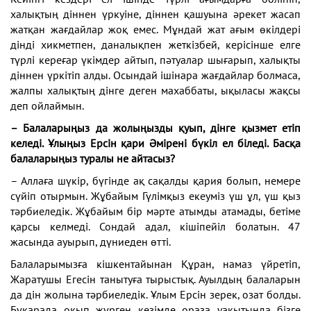
халықтың діннен үркуіне, діннен қашуына әрекет жасап
жатқан жағдайлар жоқ емес. Мұндай жат ағым өкілдері
дінді хикметпен, даналықпен жеткізбей, керісінше елге
түрлі кереғар үкімдер айтып, пәтуалар шығарып, халықты
діннен үркітіп алды. Осындай ішінара жағдайлар болмаса,
жалпы халықтың дінге деген махаббаты, ықыласы жақсы
деп ойлаймын.
– Балаларыңыз да жолыңызды қуып, дінге қызмет етіп
келеді. Ұлыңыз Ерсін қари Әмірені бүкіл ел біледі. Басқа
балаларыңыз туралы не айтасыз?
– Аллаға шүкір, бүгінде ақ сақалды қария болып, немере
сүйіп отырмын. Жұбайым Гүлімқыз екеуміз үш ұл, үш қыз
тәрбиеледік. Жұбайым бір мәрте атымды атамады, бетіме
қарсы келмеді. Сондай адал, кішіпейіл болатын. 47
жасында ауырып, дүниеден өтті.
Балаларымызға кішкентайынан Құран, намаз үйретіп,
Жаратушы Егесін танытуға тырыстық. Ауылдың балаларын
да дін жолына тәрбиеледік. Ұлым Ерсін зерек, озат болды.
Бұқарада оқып жүрген кезімде ораза уақытында бізге