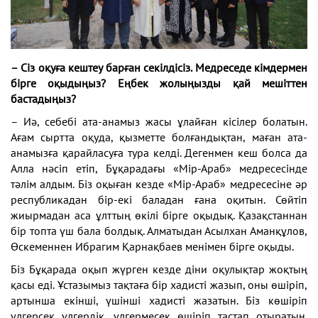
– Сіз оқуға кештеу барған секілдісіз. Медреседе кімдермен
бірге оқыдыңыз? Еңбек жолыңызды қай мешіттен
бастадыңыз?
– Иә, себебі ата-анамыз жасы ұлайған кісілер болатын.
Ағам сыртта оқуда, қызметте болғандықтан, маған ата-
анамызға қарайласуға тура келді. Дегенмен кеш болса да
Алла нәсіп етіп, Бұқарадағы «Мір-Араб» медресесінде
тәлім алдым. Біз оқыған кезде «Мір-Араб» медресесіне әр
республикадан бір-екі баладан ғана оқитын. Сөйтіп
жиырмадан аса ұлттың өкілі бірге оқыдық. Қазақстаннан
бір топта үш бала болдық. Алматыдан Асылхан Аманқұлов,
Өскеменнен Ибрагим Қарнақбаев менімен бірге оқыды.
Біз Бұқарада оқып жүрген кезде діни оқулықтар жоқтың
қасы еді. Ұстазымыз тақтаға бір хадисті жазып, оны өшіріп,
артынша екінші, үшінші хадисті жазатын. Біз көшіріп
үлгерсек үлгердік, үлгермесек өшіріп тастап отыратын.