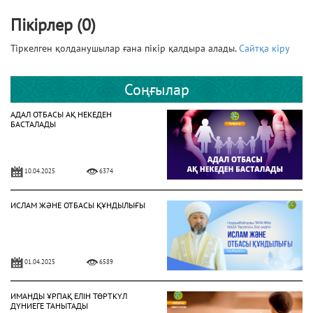
Пікірлер (0)
Тіркелген қолданушылар ғана пікір қалдыра алады.
Сайтқа кіру
Соңғылар
АДАЛ ОТБАСЫ АҚ НЕКЕДЕН
БАСТАЛАДЫ
10.04.2025
6374
ИСЛАМ ЖӘНЕ ОТБАСЫ ҚҰНДЫЛЫҒЫ
01.04.2025
6589
ИМАНДЫ ҰРПАҚ ЕЛІН ТӨРТКҮЛ
ДҮНИЕГЕ ТАНЫТАДЫ