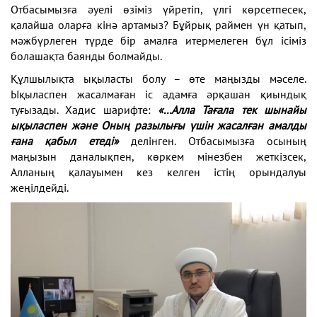
Отбасымызға әуелі өзіміз үйретіп, үлгі көрсетпесек,
қалайша оларға кінә артамыз? Бұйрық раймен үн қатып,
мәжбүрлеген түрде бір амалға итермелеген бұл ісіміз
болашақта баянды болмайды.
Құлшылықта ықыласты болу – өте маңызды мәселе.
Ықыласпен жасалмаған іс адамға әрқашан қиындық
туғызады. Хадис шарифте:
«...Алла Тағала тек шынайы
ықыласпен және Оның разылығы үшін жасалған амалды
ғана қабыл етеді»
делінген. Отбасымызға осының
маңызын даналықпен, көркем мінезбен жеткізсек,
Алланың қалауымен кез келген істің орындалуы
жеңілдейді.