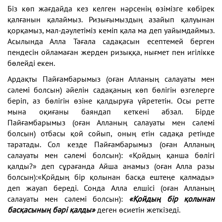
Біз көп жағдайда кез келген нәрсенің өзімізге көбірек
қалғанын қалаймыз. Ризығымыздың азайып қалуынан
қорқамыз, мал-дәулетіміз кеміп қала ма деп уайымдаймыз.
Асылында Алла Тағала садақасын есептемей берген
пендесін ойламаған жерден ризыққа, нығмет пен игілікке
бөлейді екен.
Ардақты Пайғамбарымыз (оған Алланың салауаты мен
сәлемі болсын) әйелін садақаның көп бөлігін өзгелерге
беріп, аз бөлігін өзіне қалдыруға үйрететін. Осы ретте
мына оқиғаны баяндап кеткені абзал. Бірде
Пайғамбарымыз (оған Алланың салауаты мен сәлемі
болсын) отбасы қой сойып, оның етін садақа ретінде
таратады. Сол кезде Пайғамбарымыз (оған Алланың
салауаты мен сәлемі болсын): «Қойдың қанша бөлігі
қалды?» деп сұрағанда Айша анамыз (оған Алла разы
болсын):«Қойдың бір қолынан басқа ештеңе қалмады»
деп жауап береді. Сонда Алла елшісі (оған Алланың
салауаты мен сәлемі болсын):
«Қойдың бір қолынан
басқасының бәрі қалды»
деген өсиетін жеткізеді.