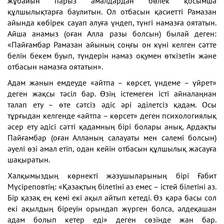
жұбайын парыз амалдардан бөлек қосымша
құлшылықтарға баулитын. Ол отбасын қасиетті Рамазан
айында көбірек сауап алуға үндеп, түнгі намазға оятатын.
Айша анамыз (оған Алла разы болсын) былай деген:
«Пайғамбар Рамазан айының соңғы он күні келген сәтте
белін бекем буып, түндерін намаз оқумен өткізетін және
отбасын намазға оятатын».
Адам жанын емдеуде «айтпа – көрсет, үндеме – үйрет»
деген жақсы тәсіл бар. Өзің істемеген істі айналаңнан
талап ету – өте сәтсіз әдіс әрі әділетсіз қадам. Осы
тұрғыдан келгенде «айтпа – көрсет» деген психологиялық
әсер ету әдісі сәтті қадамның бірі болары анық. Ардақты
Пайғамбар (оған Алланың салауаты мен сәлемі болсын)
әуелі өзі амал етіп, одан кейін отбасын құлшылық жасауға
шақыратын.
Халқымыздың көрнекті жазушыларының бірі Ғабит
Мүсіреповтің: «Қазақтың білетіні аз емес – істей білетіні аз.
Бір қазақ ең кемі екі ақыл айтып кетеді. Өз қара басы сол
екі ақылдың біреуін орындап жүрген болса, әлдеқашан
адам болып кетер еді» деген сөзінде жан бар.