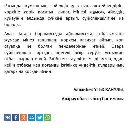
Расында, жұмсақтық – әйелдің тұлғасын әшекейлендіріп,
көркіне көрік қосатын сипат. Мінезі жұмсақ әйелдің
күйеуінің алдында сүйкімі артып, сүйіспеншілігіне ие
болады.
Алла Тағала баршамызды айналамызға, отбасымызға
жұмсақ мінез танытқан, көркем насихат айтып, көп
сауапқа ие болған пенделерінен еткей. Өзара
сүйіспеншілігі артқан, өнегелі өмір сүруге ұмтылған
отбасылардан еткей. Раббымыз әуелі өзімізді түзеп, одан
кейін отбасы мен қоғамды ізгілікке үндейтін құлдарының
қатарына қосқай. Әмин!
Алтынбек ҰТЫСХАНҰЛЫ,
Атырау облысының бас имамы