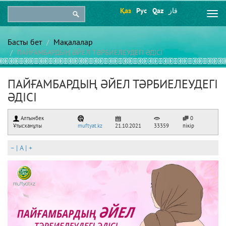
Қаз
Рус
Qaz
قاز
Togg
navi
Басты бет
Мақалалар
ПАЙҒАМБАРДЫҢ ӘЙЕЛ ТӘРБИЕЛЕУДЕГІ ӘДІСІ
ПАЙҒАМБАРДЫҢ ӘЙЕЛ ТӘРБИЕЛЕУДЕГІ
ӘДІСІ
Алтынбек
0
Ұтысханұлы
muftyat.kz
21.10.2021
33359
пікір
–
|
A
|
+