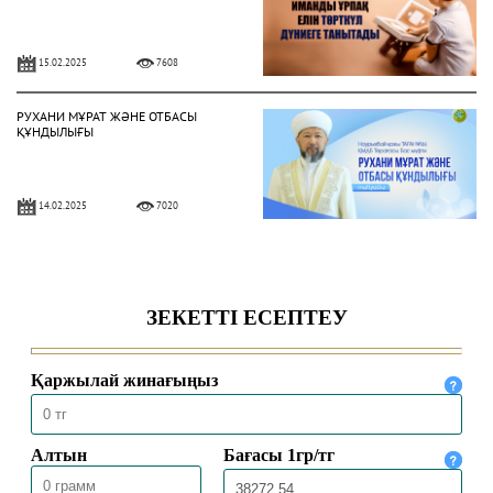
15.02.2025
7608
РУХАНИ МҰРАТ ЖӘНЕ ОТБАСЫ
ҚҰНДЫЛЫҒЫ
14.02.2025
7020
ОТБАСЫНДАҒЫ МЕЙІРІМ – АУАДАЙ
ҚАЖЕТ ҚАСИЕТ
05.02.2025
6515
ДӘСТҮРЛІ ТӘРБИЕ – БЕРЕКЕЛІ
ҮЙДІҢ ІРГЕТАСЫ
03.02.2025
5844