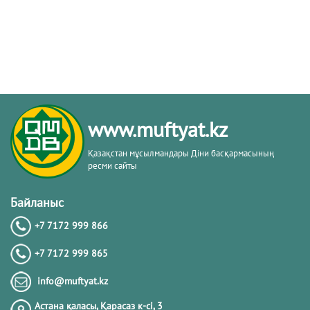
www.muftyat.kz
Қазақстан мұсылмандары Діни басқармасының
ресми сайты
Байланыс
+7 7172 999 866
+7 7172 999 865
info@muftyat.kz
Астана қаласы, Қарасаз к-сi, 3