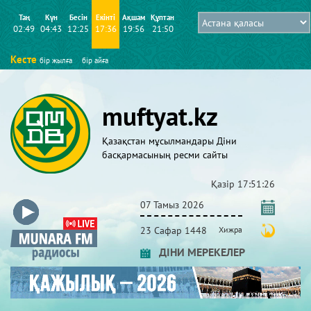
Таң
Күн
Бесін
Екінті
Ақшам
Құптан
02:49
04:43
12:25
17:36
19:56
21:50
Кесте
бір жылға
бір айға
muftyat.kz
Қазақстан мұсылмандары Діни
басқармасының ресми сайты
Қазір
17:51:27
07 Тамыз 2026
23 Сафар 1448
Хижра
ДІНИ МЕРЕКЕЛЕР