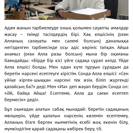
Адам жанын тәрбиелеуде оның қолымен сауапты амалдар
жасау – тиімді тәсілдердің бірі. Хақ елшісінің (оған
Алланың салауаты мен сәлемі болсын) даналыққа
негізделген тәрбиесінде осы әдіс көрініс тапқан. Айша
анамыз (оған Алла разы болсын) мына бір оқиғаны
баяндайды: «Бірде бір кісі үйге садақа сұрап келді. Үйде
Алла елшісі болды. Мен одан күте тұруын сұрадым да
беретін нәрсені есептеуге кірістім. Сонда Алла елшісі: «Сен
үйіңе кірген-шыққан нәрсені тек өзің біліп жүргенді
қалайсың ба?» деді. Мен «Иә» деп жауап бердім. Сонда ол:
«Әй, байқа Айша! Есептеме, Алла да саған есептеп
бермесін» деді».
Бұл оқиғадан алатын сабақ мынадай: беретін садақаның
мөлшерін, үйде қалатын нәрсенің көлемін есептемеу,
Алланың бізге берген нығметінің есебі жоқ екенін білу,
мүмкіндігіне қарай садақаны көбірек беру, т.б.