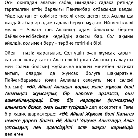
Осы оқиғадан алатын сабақ мынадай: садақа ретінде
таратылған еттің барлығы Пайғамбар отбасында қалды.
Үйде қалған ет өзімізге тиесілі емес деген сөз. Асылында
жағдайы бар әр адам садақа беруге мұқтаж. Өйткені күллі
мүлік – Аллаға тән. Алланың адам баласына берген
байлық-несібесінде кедейдің ақысы бар. Сол ақыны
әйелдің қолымен беру – тәрбие тетігінің бірі.
Әйел – нәзік жаратылыс. Сол үшін оған жұмсақ қарым-
қатынас жасау қажет. Алла елшісі (оған Алланың салауаты
мен сәлемі болсын) жұбайына көркем мінезбен насихат
айтып, оларды да жұмсақ болуға шақыратын.
Пайғамбарымыз (оған Алланың салауаты мен сәлемі
болсын):
«Әй, Айша! Алладан қорық және жұмсақ бол!
Анығында жұмсақтық бір нәрсеге араласса, оны
әшекейлендіреді. Егер бір нәрседен (жұмсақтық)
алынатын болса, оған сызат түсіреді»
деп ескертетін. Тағы
бір хадис-шарифтерде:
«Әй, Айша! Жұмсақ бол! Қатыгез
немесе дөрекі болма. Әй, Айша! Үндеме. Анығында, Алла
ұятсыздық пен әдепсіздікті әсте жақсы көрмейді
»
делінген.