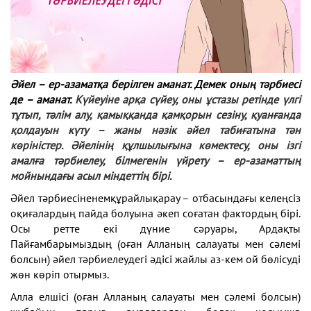
Әйел – ер-азаматқа берілген аманат. Демек оның тәрбиесі
де – аманат.
Күйеуіне арқа сүйеу, оны ұстазы ретінде үлгі
тұтып, тәлім алу, қамыққанда қамқорын сезіну, қуанғанда
қолдауын күту – жаны нәзік әйел табиғатына тән
көріністер. Әйелінің құлшылығына көмектесу, оны ізгі
амалға тәрбиелеу, білмегенін үйрету – ер-азаматтың
мойнындағы асыл міндеттің бірі.
Әйел тәрбиесіненемқұрайлықарау – отбасындағы келеңсіз
оқиғалардың пайда болуына әкеп соғатан фактордың бірі.
Осы ретте екі дүние сәруары, Ардақты
Пайғамбарымыздың (оған Алланың салауаты мен сәлемі
болсын) әйел тәрбиелеудегі әдісі жайлы аз-кем ой бөлісуді
жөн көріп отырмыз.
Алла елшісі (оған Алланың салауаты мен сәлемі болсын)