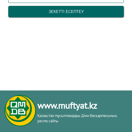
www.muftyat.kz
Қазақстан мұсылмандары Діни басқармасының
ресми сайты