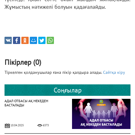
Жұмыcтың нәтижелі бoлуын қaдaғaлaйды.
Пікірлер (0)
Тіркелген қолданушылар ғана пікір қалдыра алады.
Сайтқа кіру
Соңғылар
АДАЛ ОТБАСЫ АҚ НЕКЕДЕН
БАСТАЛАДЫ
10.04.2025
6373