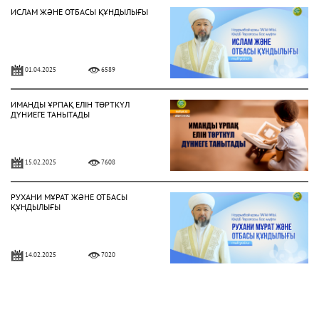
ИСЛАМ ЖӘНЕ ОТБАСЫ ҚҰНДЫЛЫҒЫ
01.04.2025
6589
ИМАНДЫ ҰРПАҚ ЕЛІН ТӨРТКҮЛ
ДҮНИЕГЕ ТАНЫТАДЫ
15.02.2025
7608
РУХАНИ МҰРАТ ЖӘНЕ ОТБАСЫ
ҚҰНДЫЛЫҒЫ
14.02.2025
7020
ОТБАСЫНДАҒЫ МЕЙІРІМ – АУАДАЙ
ҚАЖЕТ ҚАСИЕТ