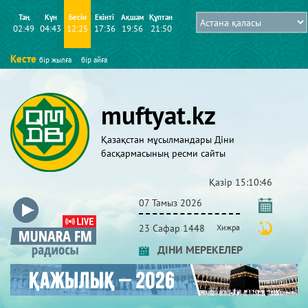
Таң
Күн
Бесін
Екінті
Ақшам
Құптан
02:49
04:43
12:25
17:36
19:56
21:50
Кесте
бір жылға
бір айға
muftyat.kz
Қазақстан мұсылмандары Діни
басқармасының ресми сайты
Қазір
15:10:46
07 Тамыз 2026
23 Сафар 1448
Хижра
ДІНИ МЕРЕКЕЛЕР