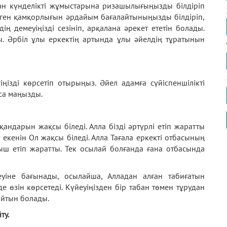
тқан күнделікті жұмыстарына ризашылығыңызды білдіріп
ген қамқорлығын әрдайым бағалайтыныңызды білдіріп,
ің демеуіңізді сезініп, арқалана әрекет ететін болады.
ады. Әрбіл ұлы еркектің артында ұлы әйелдің тұратынын
ңізді көрсетіп отырыңыз. Әйел адамға сүйіспеншілікті
аса маңызды.
қандарын жақсы біледі. Алла бізді әртүрлі етіп жаратты
 екенін Ол жақсы біледі. Алла Тағала еркекті отбасының
ғыш етіп жаратты. Тек осылай болғанда ғана отбасында
еуіне бағынады, осылайша, Алладан алған табиғатын
 өзін көрсетеді. Күйеуіңізден бір табан төмен тұрудан
айтын болады.
ту.