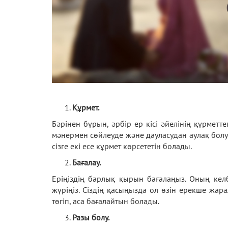
Құрмет.
Бәрінен бұрын, әрбір ер кісі әйелінің құрметт
мәнермен сөйлеуде және дауласудан аулақ болуда 
сізге екі есе құрмет көрсететін болады.
Бағалау.
Еріңіздің барлық қырын бағалаңыз. Оның келбе
жүріңіз. Сіздің қасыңызда ол өзін ерекше жара
төгіп, аса бағалайтын болады.
Разы болу.