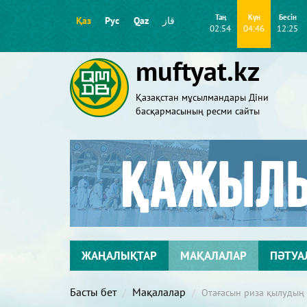
Таң
Күн
Бесін
Қаз
Рус
Qaz
قاز
02:54
04:46
12:25
muftyat.kz
Қазақстан мұсылмандары Діни
басқармасының ресми сайты
ЖАҢАЛЫҚТАР
МАҚАЛАЛАР
ПӘТУА
Басты бет
Мақалалар
Отағасын риза қылудың