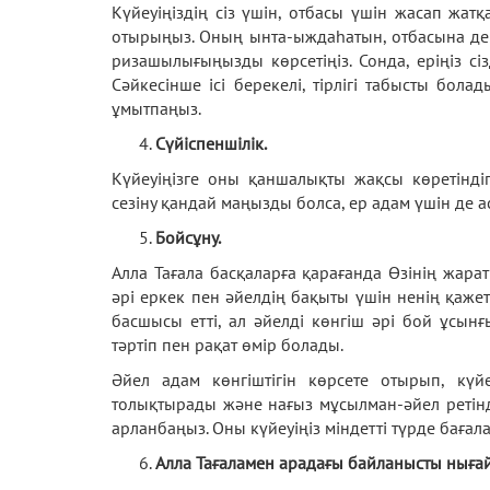
Күйеуіңіздің сіз үшін, отбасы үшін жасап жа
отырыңыз. Оның ынта-ыждаһатын, отбасына де
ризашылығыңызды көрсетіңіз. Сонда, еріңіз сізд
Сәйкесінше ісі берекелі, тірлігі табысты бол
ұмытпаңыз.
Сүйіспеншілік.
Күйеуіңізге оны қаншалықты жақсы көретіндігі
сезіну қандай маңызды болса, ер адам үшін де 
Бойсұну.
Алла Тағала басқаларға қарағанда Өзінің жарат
әрі еркек пен әйелдің бақыты үшін ненің қажет
басшысы етті, ал әйелді көнгіш әрі бой ұсын
тәртіп пен рақат өмір болады.
Әйел адам көнгіштігін көрсете отырып, күй
толықтырады және нағыз мұсылман-әйел ретінде
арланбаңыз. Оны күйеуіңіз міндетті түрде бағал
Алла Тағаламен арадағы байланысты нығай