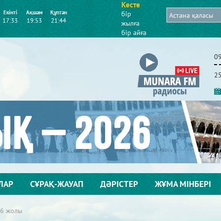
Кесте
Екінті
Ақшам
Құптан
бір
17:33
19:53
21:44
жылға
бір айға
0
2
ЛАР
СҰРАҚ-ЖАУАП
ДӘРІСТЕР
ЖҰМА МІНБЕРІ
 6 жолы