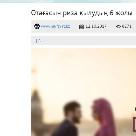
Отағасын риза қылудың 6 жолы
www.muftyat.kz
12.10.2017
8271
–
|
A
|
+