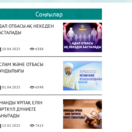
Соңғылар
ДАЛ ОТБАСЫ АҚ НЕКЕДЕН
АСТАЛАДЫ
10.04.2025
6388
СЛАМ ЖӘНЕ ОТБАСЫ
ҰНДЫЛЫҒЫ
01.04.2025
6598
МАНДЫ ҰРПАҚ ЕЛІН
ӨРТКҮЛ ДҮНИЕГЕ
АНЫТАДЫ
15.02.2025
7615