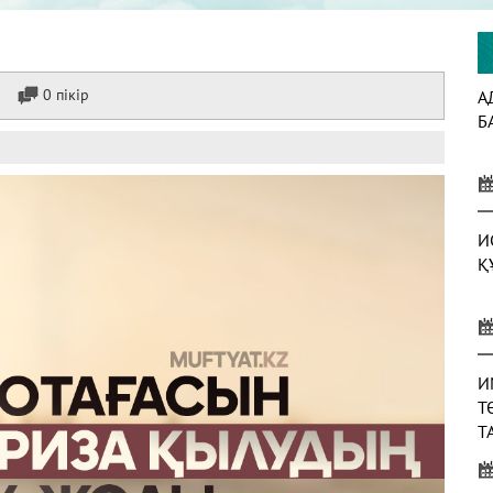
0 пікір
А
Б
И
Қ
И
Т
Т