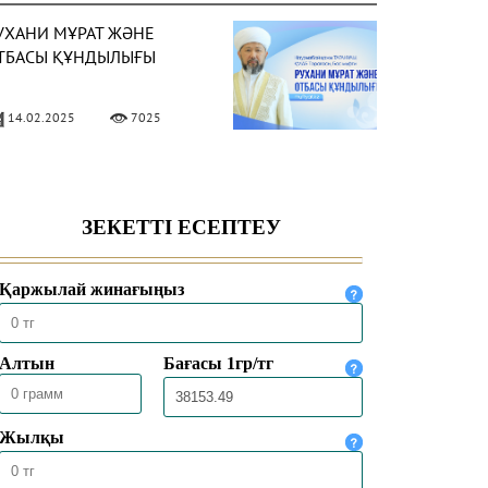
УХАНИ МҰРАТ ЖӘНЕ
ТБАСЫ ҚҰНДЫЛЫҒЫ
14.02.2025
7025
ТБАСЫНДАҒЫ МЕЙІРІМ –
УАДАЙ ҚАЖЕТ ҚАСИЕТ
05.02.2025
6518
ӘСТҮРЛІ ТӘРБИЕ –
ЕРЕКЕЛІ ҮЙДІҢ ІРГЕТАСЫ
03.02.2025
5846