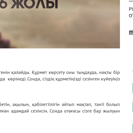
Р
О
О
А
егенін қалайды. Құрмет көрсету оны тыңдауда, нақты бір
көрінеді. Сонда, сіздің құрметіңізді сезінген күйеуіңіз
Д
Б
тін, ақылын, қабілеттілігін айтып мақтап, тәнті болып
лған адамдай сезінсін. Сонда отағасы сізге бар жылуын