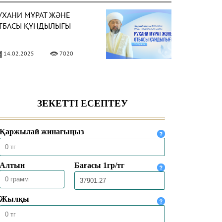
УХАНИ МҰРАТ ЖӘНЕ
ТБАСЫ ҚҰНДЫЛЫҒЫ
14.02.2025
7020
ТБАСЫНДАҒЫ МЕЙІРІМ –
УАДАЙ ҚАЖЕТ ҚАСИЕТ
05.02.2025
6515
ӘСТҮРЛІ ТӘРБИЕ –
ЕРЕКЕЛІ ҮЙДІҢ ІРГЕТАСЫ
03.02.2025
5844