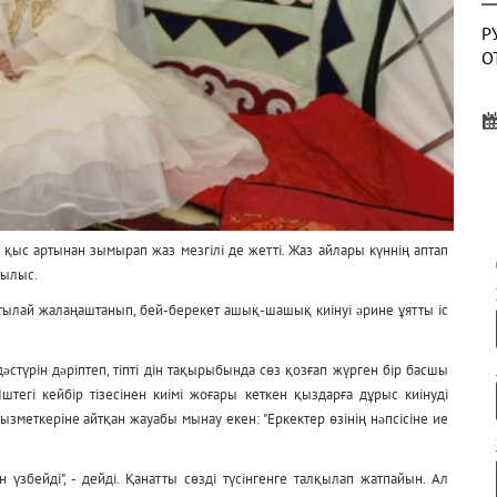
Р
О
О
А
қыс артынан зымырап жаз мезгілі де жетті. Жаз айлары күннің аптап
былыс.
тылай жалаңаштанып, бей-берекет ашық-шашық киінуі əрине ұятты іс
Д
Б
дəстүрін дəріптеп, тіпті дін тақырыбында сөз қозғап жүрген бір басшы
штегі кейбір тізесінен киімі жоғары кеткен қыздарға дұрыс киінуді
қызметкеріне айтқан жауабы мынау екен: "Еркектер өзінің нəпсісіне ие
 үзбейді", - дейді. Қанатты сөзді түсінгенге талқылап жатпайын. Ал