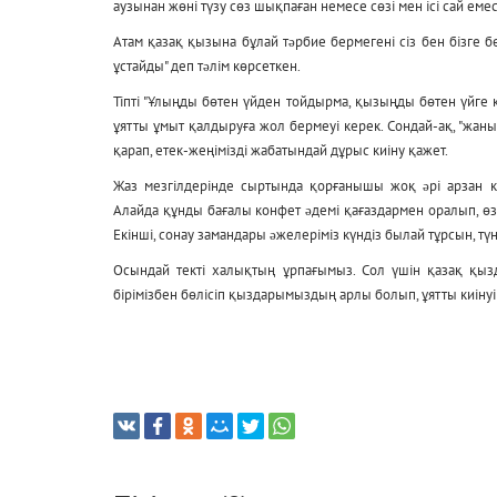
аузынан жөні түзу сөз шықпаған немесе сөзі мен ісі сай еме
Атам қазақ қызына бұлай тəрбие бермегені сіз бен бізге б
ұстайды" деп тəлім көрсеткен.
Тіпті "Ұлыңды бөтен үйден тойдырма, қызыңды бөтен үйге 
ұятты ұмыт қалдыруға жол бермеуі керек. Сондай-ақ, "жа
қарап, етек-жеңімізді жабатындай дұрыс киіну қажет.
Жаз мезгілдерінде сыртында қорғанышы жоқ əрі арзан ко
Алайда құнды бағалы конфет əдемі қағаздармен оралып, өзге
Екінші, сонау замандары əжелеріміз күндіз былай тұрсын, 
Осындай текті халықтың ұрпағымыз. Сол үшін қазақ қызд
бірімізбен бөлісіп қыздарымыздың арлы болып, ұятты киінуі