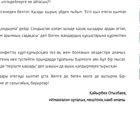
с əлгіндейлерге не айтасың?!
есенеден белгілі. Қызды қырық үйден тыйып: "Есті қыз етегін қымтап
қондырма" дейді. Сондықтан қоғам ішінде қазақ қыздары ардан аттап,
ным арымның садақасы" деп білген жандардың құқықтарына құрметпен
нфеттің құрт-құмырсқаға тез-ақ жем болғанын кездестіре аламыз.
нің көзі түспейтін орындарда тұратыны бəрімізге аян. Бұл бір мысал.
түнде "періште қашады" деп шашын да ашық қалдырмауға тырысқан.
ары етегіңді қымтап ұста. Желге де, бөтен көзге де аштырма. Бір-
не ат салысайық, бауырлар!
Қайырбек Отызбаев,
«Иманғали» орталық мешітінің наиб имамы