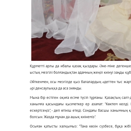
Құрметті арлы да ибалы қазақ қыздары. Əне-міне дегенше 
ыстық мезгілі болғандықтан адамның жеңіл киінуі заңды құ
Əйткенмен, осы мезгілде қыз балалардың əдеттен тыс жар
əрі денсаулыққа да аса зиянды.
Мына бір естіген оқиға есіме түсіп тұрғаны. Қазақтың салт-
ханымға қасындағы қызметкер ер азамат: "Көктем келді. І
ескертсеңіз", - деп өтініш етеді. Сондағы басшы ханымның 
болсын. Жазда мұнан да ашық киінеміз".
Осыған қатысты халқымыз: "Тана көзін сүзбесе, бұқа жібін