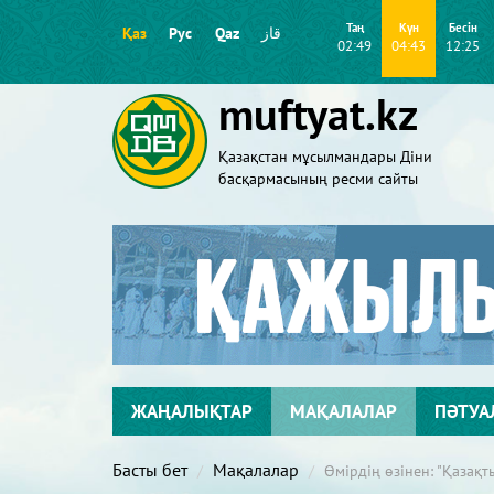
Таң
Күн
Бесін
Қаз
Рус
Qaz
قاز
02:49
04:43
12:25
muftyat.kz
Қазақстан мұсылмандары Діни
басқармасының ресми сайты
ЖАҢАЛЫҚТАР
МАҚАЛАЛАР
ПӘТУА
Басты бет
Мақалалар
Өмірдің өзінен: "Қазақт