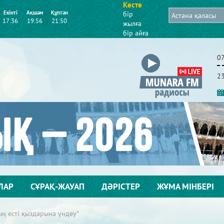
Кесте
Екінті
Ақшам
Құптан
бір
17:36
19:56
21:50
жылға
бір айға
0
2
ЛАР
СҰРАҚ-ЖАУАП
ДӘРІСТЕР
ЖҰМА МІНБЕРІ
ың есті қыздарына үндеу"