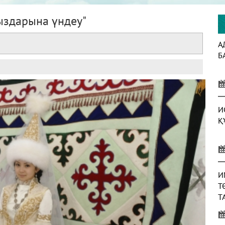
қыздарына үндеу"
А
Б
И
Қ
И
Т
Т