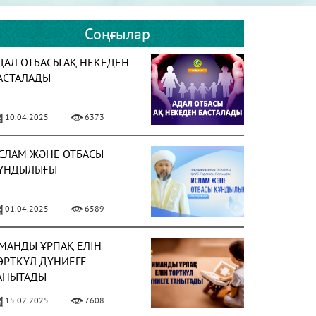
Соңғылар
ДАЛ ОТБАСЫ АҚ НЕКЕДЕН
АСТАЛАДЫ
10.04.2025
6373
СЛАМ ЖӘНЕ ОТБАСЫ
ҰНДЫЛЫҒЫ
01.04.2025
6589
МАНДЫ ҰРПАҚ ЕЛІН
ӨРТКҮЛ ДҮНИЕГЕ
АНЫТАДЫ
15.02.2025
7608