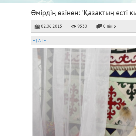
Өмірдің өзінен: "Қазақтың есті 
02.06.2015
9530
0 пікір
–
|
A
|
+