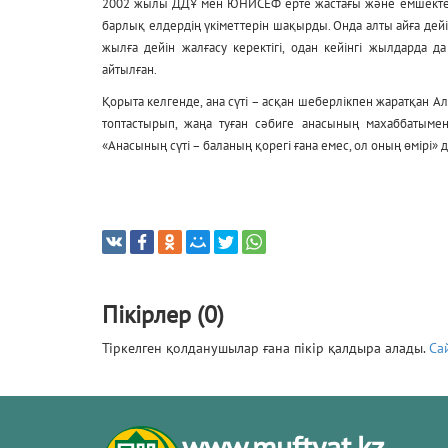
2002 жылы ДДҰ мен ЮНИСЕФ ерте жастағы және емшектегі 
барлық елдердің үкіметтерін шақырды. Онда алты айға дейін
жылға дейін жалғасу керектігі, одан кейінгі жылдарда да
айтылған.
Қорыта келгенде, ана сүті – асқан шеберлікпен жаратқан А
топтастырып, жаңа туған сәбиге анасының махаббатыме
«Анасының сүті – баланың қорегі ғана емес, ол оның өмірі»
Пікірлер (0)
Тіркелген қолданушылар ғана пікір қалдыра алады.
Са
www.muftyat.kz