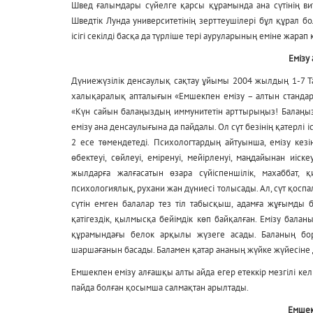
Швед ғалымдары сүйелге қарсы құрамында ана сүтінің ви
Шведтік Лунда университетінің зерттеушілері бұл құрал
ісігі секілді басқа да түрліше тері ауруларының еміне жара
Емізу
Дүниежүзілік денсаулық сақтау ұйымы 2004 жылдың 1-7 Т
халықаралық апталығын «Емшекпен емізу – алтын стандар
«Күн сайын балаңыздың иммунитетін арттырыңыз! Балаңызды
емізу ана денсаулығына да пайдалы. Ол сүт безінің қатерлі 
2 есе төмендетеді. Психологтардың айтуынша, емізу кезі
өбектеуі, сөйлеуі, еміренуі, мейірленуі, маңдайынан иіс
жылдарға жалғасатын өзара сүйіспеншілік, махаббат, қ
психологиялық, рухани жан дүниесі толысады. Ал, сүт қос
сүтін емген балалар тез тіл табысқыш, адамға жұғымды б
қатігездік, қылмысқа бейімдік көп байқалған. Емізу баланы
құрамындағы белок арқылы жүзеге асады. Баланың бор
шаршағанын басады. Баламен қатар ананың жүйке жүйесіне 
Емшекпен емізу алғашқы алты айда егер етеккір мезгілі келм
пайда болған қосымша салмақтан арылтады.
Емшек