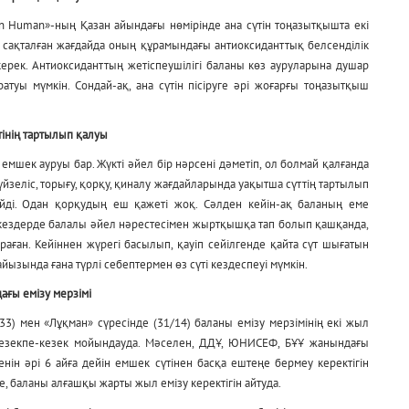
ition Human»-ның Қазан айындағы нөмірінде ана сүтін тоңазытқышта екі
өп сақталған жағдайда оның құрамындағы антиоксиданттық белсенділік
керек. Антиоксиданттың жетіспеушілігі баланы көз ауруларына душар
атуы мүмкін. Сондай-ақ, ана сүтін пісіруге әрі жоғарғы тоңазытқыш
інің тартылып қалуы
емшек ауруы бар. Жүкті әйел бір нәрсені дәметіп, ол болмай қалғанда
үйзеліс, торығу, қорқу, қиналу жағдайларында уақытша сүттің тартылып
ейді. Одан қорқудың еш қажеті жоқ. Сәлден кейін-ақ баланың еме
е кездерде балалы әйел нәрестесімен жыртқышқа тап болып қашқанда,
аған. Кейіннен жүрегі басылып, қауіп сейілгенде қайта сүт шығатын
пайызында ғана түрлі себептермен өз сүті кездеспеуі мүмкін.
ағы емізу мерзімі
233) мен «Лұқман» сүресінде (31/14) баланы емізу мерзімінің екі жыл
а кезекпе-кезек мойындауда. Мәселен, ДДҰ, ЮНИСЕФ, БҰҰ жанындағы
нін әрі 6 айға дейін емшек сүтінен басқа ештеңе бермеу керектігін
, баланы алғашқы жарты жыл емізу керектігін айтуда.