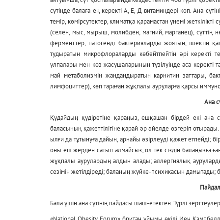
сүтінде балаға ең керекті А, Е, Д витаминдері көп. Ана сүті
темір, көмірсутектер, климатқа қарамастан үнемі жеткілікті 
(селен, мыс, мырыш, молибден, магний, марганец), сүттің не
ферменттер, патогенді бактерияларды жоятын, ішектің қ
тудыратын микрофлораларды көбейтпейтін әрі керекті т
ұлпалары мен көз жасушаларының түзілуінде аса керекті т
май метаболизмін жандандыратын карнитин заттары, бакт
лимфоциттер), көп тараған жұқпалы ауруларға қарсы иммуно
Ана с
Құдайдың құдіретіне қараңыз, ешқашан бірдей екі ана с
баласының қажеттілігіне қарай әр әйелде өзгеріп отырады.
ылғи да тұтынуға дайын, арнайы әзірлеуді қажет етпейді; б
оны еш жерден сатып алмайсыз; ол тек сіздің балаңызға ғ
жұқпалы аурулардың алдын алады; аллергиялық ауруларды
сезімін жетілдіреді; баланың жүйке-психикасын дамытады; 
Пайдал
Бала үшін ана сүтінің пайдасы шаш-етектен. Түрлі зерттеул
«National Obesity Forum» британ ұйымы өкілі Иен Кэмпб