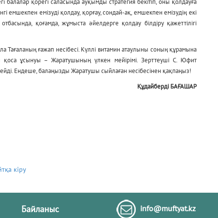
балалар қорегі саласында ауқымды стратегия бекітіп, оны қолдауға
гі емшекпен емізуді қолдау, қорғау, сондай-ақ, емшекпен емізудің екі
 отбасында, қоғамда, жұмыста әйелдерге қолдау білдіру қажеттілігі
лла Тағаланың ғажап несібесі. Күллі витамин атаулыны соның құрамына
н қоса ұсынуы – Жаратушының үлкен мейірімі. Зерттеуші С. Юфит
 дейді. Ендеше, балаңызды Жаратушы сыйлаған несібесінен қақпаңыз!
Құдайберді БАҒАШАР
йтқа кіру
Байланыс
info@muftyat.kz