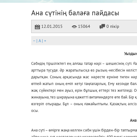
Ана сүтінің балаға пайдасы
12.01.2015
15064
0 пікір
–
|
A
|
+
Уыздың
Сәбидің тіршіліктегі ең алғаш татар нәрі – шешесінің сүті.
арттыра түсуде. Әр жаратылысқа өз рызық-несібесін келісті
дарытқан. Соның арқасында жас нәресте ерніне тиген нәрс
өтпей жатып оның еміп кетуі таңғаларлық. Ему кезінде ба
жақ сүйектері мен ауыз, ерін бұлшық еттері тез жетіледі. 
жинауына, тез ширауына қажетті витаминдерге өте бай. Бір қ
өзгеріп отырады. Бұл – оның ғажайыптығы. Қазақтың әлсі
осы.
Ана
Ана сүті – өмірге жаңа келген сәби үшін бірден-бір тапты
айтуынша, сүт қоспаларында кездеспейтін 400 түрлі қоректік