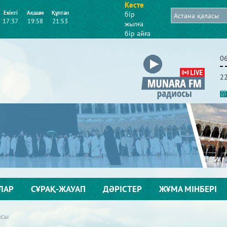
Кесте
Екінті
Ақшам
Құптан
бір
17:37
19:58
21:53
жылға
бір айға
0
2
ЛАР
СҰРАҚ-ЖАУАП
ДӘРІСТЕР
ЖҰМА МІНБЕРІ
асы