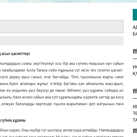
А
Б
 асыл қасиеттері
 Ғалымдардың соңғы зерттеулері осы бір ана сүтінің маңызын күн сайын
И
 тағайындаған Алла Тағала сәби мұрнына сүт иісін тез сезетін қасиет
Қ
еге дереу ауыз салып, еме бастайды. Тіпті, туылғанына жарты сағат
ланың бүкіл ағзалары жұмыс істейді. Бастағы қан айналымы жақсарып,
Оған ең алдымен уыз берілуі де ғажап. Өйткені, уыз құрамы сәбидің әл
ызығы, бала өскен сайын ана сүті құрамындағы қоректік заттар да қоса
з, әлжуаз балаларды көргенде «уызға жарымаған» деп жатуының мәні
И
Т
Т
 сүтінің құрамы
рмайтын қорек. Оны ешбір сүт қоспасы алмастыра алмайды. Мамандардың
 зат ана сүтінде ғана кездеседі. Мысалы, сиыр сүтіне қарағанда емшек