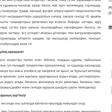
нің құрамына мыналар кіреді: белок, май, түрлі витаминдер, гормондар,
Р
су, минералды тұздар, кальций, фосфат, өмірге керекті микроэлементтер
О
гізгі ингредиенттерін ыдырататын липаза, лактаза секілді т.б. арнайы
алыпты микрофлорын дамытатын әрі өсіретін бифидус заттары, ауру
емірді сүттен бала қанына тасымалдайтын лактоферрин белогы, ми
аурин заттары; өсу үстіндегі ағзаның ұлпалары мен жасушаларындағы
ерияларды өлтіретін қандағы тірі жасушалар (нейтрофил, моноцит,
О
глобулиндер және т.б.
А
үтінің ерекшелігі
үтін кездестіру мүмкін емес. Өйткені, олардың құрамы, майлылығы
 Ана сүті мынадай тиімділігімен ерекшеленеді: ол қашанда қасыңызда,
ірнеше күн анасы емізбесе де көкіректе не ашып, не бұзылып кетпейді;
Д
ана арналған; ішек жұқпалы ауруларының алдын алады; респираторлы-
Б
ң алдын алады; баланың физикалық өсуін дамытады; баланың сана-
баланың диабет және семіздік ауруына шалдығу қаупін төмендетеді.
арының зерттелуі
ер негізінде оны шетелдік көптеген ғалымдар мойындап отыр.
елл мен Цинциннаттағы балалар емханасының жанындағы медициналық