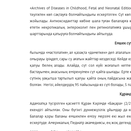
«Archives of Diseases in Childhood, Fetal and Neonatal Ed
тәуліктен көп сақтауға болмайтындығы ескертілген. Сүт к
жойылады. Антиоксиданттар көбіне шала туған балаларға 
ететін некротикалық энтероколит пен ретинопатияға ұшыр
шарттарында қатыруға болмайтындығы айтылуда.
Емшек сүт
Ғылымда «мастопатия», ал қазақта «дәметкен» деп аталатын 
омырауы іріңдеп, сары су ағатын жайттар кездеседі. Кейде к
қалуы белең алады. Алайда, сүт сол күйі жоғалып кетп
бастауымен, анасының еміренуімен сүт қайта шығады. Ерт
сүтінің уақытша тартылып қалуы қайта оның пайдасына жар
болған. Негізі, әйелдердің 95 пайызында өз сүті болады, 5 
Құранд
Адамзатқа түсірілген қасиетті Құран Кәрімде «Бақара» (2/
екендігі айтылған. Оны бүгінгі дүниежүзілік ұйымдар д
Балалар қоры баланы емшекпен емізу мерзімі екі жыл еке
ескертуде. Америкалық Педиатр акамедиясы, ең жоқ дегенде