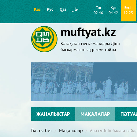
Таң
Күн
Бесін
Қаз
Рус
Qaz
قاز
02:46
04:42
12:25
muftyat.kz
Қазақстан мұсылмандары Діни
басқармасының ресми сайты
ЖАҢАЛЫҚТАР
МАҚАЛАЛАР
ПӘТУА
Басты бет
Мақалалар
Ана сүтінің балаға пайд