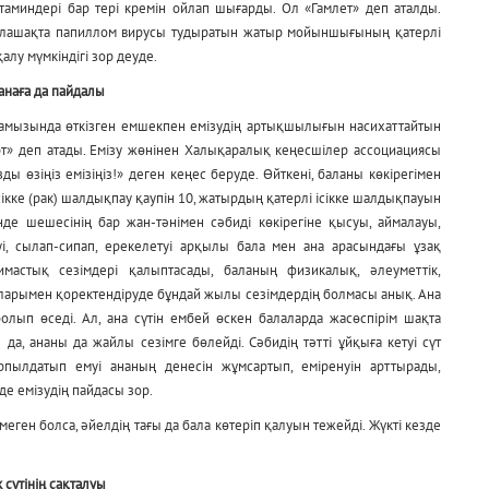
таминдері бар тері кремін ойлап шығарды. Ол «Гамлет» деп аталды.
 болашақта папиллом вирусы тудыратын жатыр мойыншығының қатерлі
п қалу мүмкіндігі зор деуде.
 анаға да пайдалы
амызында өткізген емшекпен емізудің артықшылығын насихаттайтын
т» деп атады. Емізу жөнінен Халықаралық кеңесшілер ассоциациясы
 өзіңіз емізіңіз!» деген кеңес беруде. Өйткені, баланы көкірегімен
ісікке (рак) шалдықпау қаупін 10, жатырдың қатерлі ісікке шалдықпауын
нде шешесінің бар жан-тәнімен сәбиді көкірегіне қысуы, аймалауы,
кеуі, сылап-сипап, ерекелетуі арқылы бала мен ана арасындағы ұзақ
имастық сезімдері қалыптасады, баланың физикалық, әлеуметтік,
паларымен қоректендіруде бұндай жылы сезімдердің болмасы анық. Ана
олып өседі. Ал, ана сүтін ембей өскен балаларда жасөспірім шақта
 да, ананы да жайлы сезімге бөлейді. Сәбидің тәтті ұйқыға кетуі сүт
пылдатып емуі ананың денесін жұмсартып, еміренуін арттырады,
де емізудің пайдасы зор.
еген болса, әйелдің тағы да бала көтеріп қалуын тежейді. Жүкті кезде
 сүтінің сақталуы