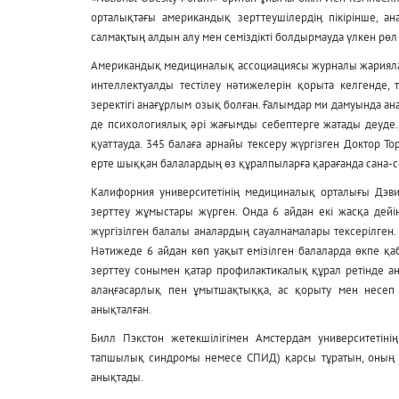
орталықтағы американдық зерттеушілердің пікірінше, ан
салмақтың алдын алу мен семіздікті болдырмауда үлкен рөл
Американдық медициналық ассоциациясы журналы жариялағ
интеллектуалды тестілеу нәтижелерін қорыта келгенде, 
зеректігі анағұрлым озық болған. Ғалымдар ми дамуында ан
де психологиялық әрі жағымды себептерге жатады деуде.
қуаттауда. 345 балаға арнайы тексеру жүргізген Доктор Т
ерте шыққан балалардың өз құралпыларға қарағанда сана-с
Калифорния университетінің медициналық орталығы Дэвис
зерттеу жұмыстары жүрген. Онда 6 айдан екі жасқа дейі
жүргізілген балалы аналардың сауалнамалары тексерілген. 
Нәтижеде 6 айдан көп уақыт емізілген балаларда өкпе қаб
зерттеу сонымен қатар профилактикалық құрал ретінде ан
алаңғасарлық пен ұмытшақтыққа, ас қорыту мен несеп 
анықталған.
Билл Пэкстон жетекшілігімен Амстердам университетін
тапшылық синдромы немесе СПИД) қарсы тұратын, оның ба
анықтады.