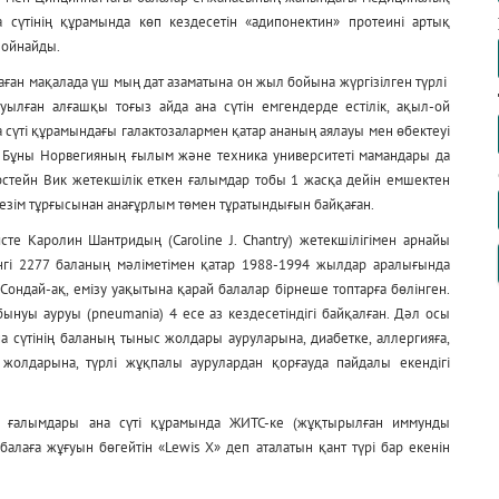
а сүтінің құрамында көп кездесетін «адипонектин» протеині артық
 ойнайды.
ан мақалада үш мың дат азаматына он жыл бойына жүргізілген түрлі
туылған алғашқы тоғыз айда ана сүтін емгендерде естілік, ақыл-ой
а сүті құрамындағы галактозалармен қатар ананың аялауы мен өбектеуі
 Бұны Норвегияның ғылым және техника университеті мамандары да
орстейн Вик жетекшілік еткен ғалымдар тобы 1 жасқа дейін емшектен
езім тұрғысынан анағұрлым төмен тұратындығын байқаған.
те Каролин Шантридың (Caroline J. Chantry) жетекшілігімен арнайы
нгі 2277 баланың мәліметімен қатар 1988-1994 жылдар аралығында
Сондай-ақ, емізу уақытына қарай балалар бірнеше топтарға бөлінген.
ынуы ауруы (pneumania) 4 есе аз кездесетіндігі байқалған. Дәл осы
а сүтінің баланың тыныс жолдары ауруларына, диабетке, аллергияға,
жолдарына, түрлі жұқпалы аурулардан қорғауда пайдалы екендігі
ің ғалымдары ана сүті құрамында ЖИТС-ке (жұқтырылған иммунды
лаға жұғуын бөгейтін «Lewis X» деп аталатын қант түрі бар екенін