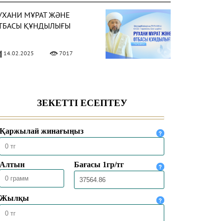
УХАНИ МҰРАТ ЖӘНЕ
ТБАСЫ ҚҰНДЫЛЫҒЫ
14.02.2025
7017
ТБАСЫНДАҒЫ МЕЙІРІМ –
УАДАЙ ҚАЖЕТ ҚАСИЕТ
05.02.2025
6513
ӘСТҮРЛІ ТӘРБИЕ –
ЕРЕКЕЛІ ҮЙДІҢ ІРГЕТАСЫ
03.02.2025
5842