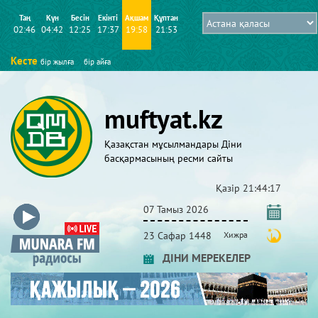
Таң
Күн
Бесін
Екінті
Ақшам
Құптан
02:46
04:42
12:25
17:37
19:58
21:53
Кесте
бір жылға
бір айға
muftyat.kz
Қазақстан мұсылмандары Діни
басқармасының ресми сайты
Қазір
21:44:17
07 Тамыз 2026
23 Сафар 1448
Хижра
ДІНИ МЕРЕКЕЛЕР