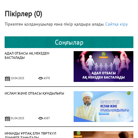
Пікірлер (0)
Тіркелген қолданушылар ғана пікір қалдыра алады.
Сайтқа кіру
Соңғылар
АДАЛ ОТБАСЫ АҚ НЕКЕДЕН
БАСТАЛАДЫ
10.04.2025
6370
ИСЛАМ ЖӘНЕ ОТБАСЫ ҚҰНДЫЛЫҒЫ
01.04.2025
6587
ИМАНДЫ ҰРПАҚ ЕЛІН ТӨРТКҮЛ
ДҮНИЕГЕ ТАНЫТАДЫ