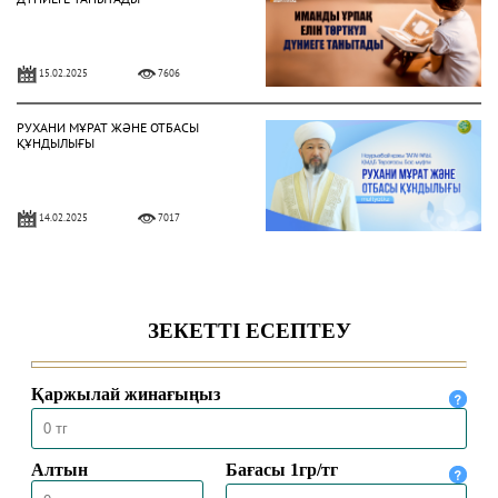
15.02.2025
7606
РУХАНИ МҰРАТ ЖӘНЕ ОТБАСЫ
ҚҰНДЫЛЫҒЫ
14.02.2025
7017
ОТБАСЫНДАҒЫ МЕЙІРІМ – АУАДАЙ
ҚАЖЕТ ҚАСИЕТ
05.02.2025
6515
ДӘСТҮРЛІ ТӘРБИЕ – БЕРЕКЕЛІ
ҮЙДІҢ ІРГЕТАСЫ