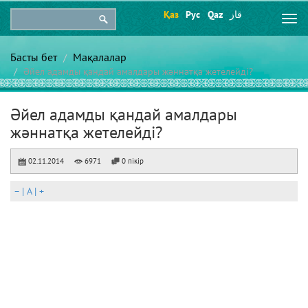
Қаз
Рус
Qaz
قاز
Togg
navi
Басты бет
Мақалалар
Әйел адамды қандай амалдары жәннатқа жетелейді?
Әйел адамды қандай амалдары
жәннатқа жетелейді?
02.11.2014
6971
0 пікір
–
|
A
|
+