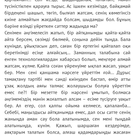
түсіністікпен қарауға тырыс. Ас ішкен кезімізде, байқамай
бірдеңені шашып, төгіп, былғап жатсам, сенің көмегінсіз
киіне алмайтын жағдайда болсам, шыдамды бол. Бұның
бәріне өзіңді үйреткен сәттер жадыңда ма?
Сенімен әңгімелесіп жатып, бір айтқанымды қайта-қайта
айта берсем, сөзімді бөлмей, соңына дейін тыңда. Бала
күніңде, ұйықтасын деп, саған бір ертегіні қайталап оқи
беретінімді есіңе алғайсың... Заманның талабына сай
енген технологиялардан хабарсыз болып, меңгере алмай
жатсам, күлме. Қайта соған үйренуіме ықпал жасап, уақыт
бер. Мен сені қаншама нәрсеге үйреттім ғой... Дұрыс
тамақтану тәртібі мен сәнді киінуден бастап, өмір атты
ұзақ жолдың аяғы талмас жолаушысы болуға үйреттім
емес пе?! Бір мезетте бір нәрсені ұмытып, болмаса
әңгімеміздің мәнін жоғалтып алсам – есіме түсіруге уақыт
бер. Ал егер, сол қалпы ойыма келмесе, қапаланба...
Себебі, маңыздысы айтқанымда емес, дәл осы сәтте сенің
жаныңда аман сау бола алатынымда, сен мені тыңдай
алатыныңда, күнім. Қажып, шаршаған кездерімде,
аяқтарым талатын болса, алғаш қадамдарыңды жасаған