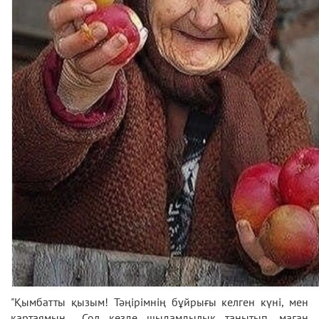
"Қымбатты қызым! Тәңірімнің бұйрығы келген күні, мен
қартаямын... Сол кезде шыдамдылық танытып, маған