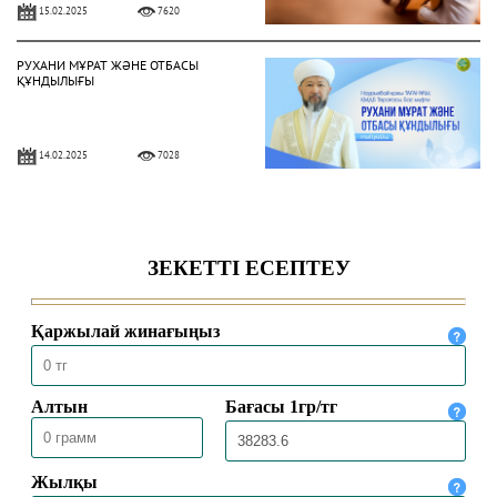
15.02.2025
7620
РУХАНИ МҰРАТ ЖӘНЕ ОТБАСЫ
ҚҰНДЫЛЫҒЫ
14.02.2025
7028
ОТБАСЫНДАҒЫ МЕЙІРІМ – АУАДАЙ
ҚАЖЕТ ҚАСИЕТ
05.02.2025
6519
ДӘСТҮРЛІ ТӘРБИЕ – БЕРЕКЕЛІ
ҮЙДІҢ ІРГЕТАСЫ
03.02.2025
5846