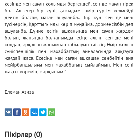
кезінде мен саған қолымды бергендей, сен де маған тірек
бол. Ал егер бір күні, қажыдым, өмір сүргім келмейді
дейтін болсам, маған ашуланба... Бір күні сен де мені
түсінерсің. Қарттығымды көріп мұңайма, дәрменсізбін деп
ашуланба. Дүние есігін ашқаныңда мен саған жәрдем
болып, жаныңда болғанымды есіңе алып, сен де мені
қолдап, әрқашан жанымнан табылуын тиіссің. Өмір жолын
сүйіспеншілік пен махаббаттың айналасында аяқтауға
жағдай жаса. Есесіңе мен саған ешкашан сөнбейтін ана
мейірбандылығы мен махаббатың сыйлаймын. Мен сені
жақсы көремін, жарқыным!"
Елеман Азиза
Пікірлер (0)