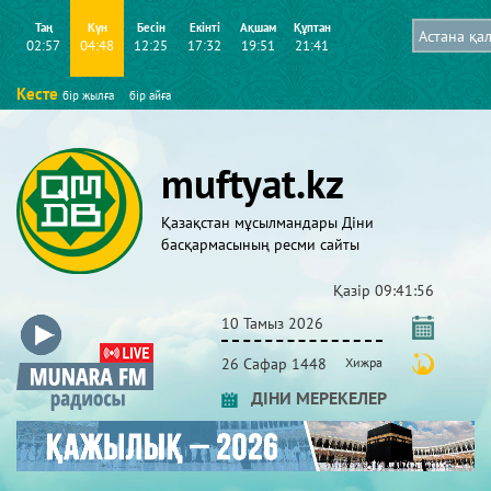
Таң
Күн
Бесін
Екінті
Ақшам
Құптан
02:57
04:48
12:25
17:32
19:51
21:41
Кесте
бір жылға
бір айға
muftyat.kz
Қазақстан мұсылмандары Діни
басқармасының ресми сайты
Қазір
09:41:57
10 Тамыз 2026
26 Сафар 1448
Хижра
ДІНИ МЕРЕКЕЛЕР