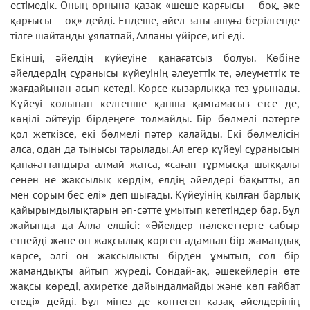
естімедік. Оның орнына қазақ «шеше қарғысы – боқ, әке
қарғысы – оқ» дейді. Ендеше, әйел заты ашуға берілгенде
тілге шайтанды ұялатпай, Алланы үйірсе, игі еді.
Екінші, әйелдің күйеуіне қанағатсыз болуы. Көбіне
әйелдердің сұранысы күйеуінің әлеуеттік те, әлеуметтік те
жағдайынан асып кетеді. Көрсе қызарлыққа тез ұрынады.
Күйеуі қолынан келгенше қанша қамтамасыз етсе де,
көңілі әйтеуір бірдеңеге толмайды. Бір бөлмелі пәтерге
қол жеткізсе, екі бөлмелі пәтер қалайды. Екі бөлмелісін
алса, одан да тынысы тарылады. Ал егер күйеуі сұранысын
қанағаттандыра алмай жатса, «саған тұрмысқа шыққалы
сенен не жақсылық көрдім, елдің әйелдері бақытты, ал
мен сорым бес елі» деп шығады. Күйеуінің қылған барлық
қайырымдылықтарын әп-сәтте ұмытып кететіндер бар. Бұл
жайында да Алла елшісі: «Әйелдер пәлекеттерге сабыр
етпейді және он жақсылық көрген адамнан бір жамандық
көрсе, әлгі он жақсылықты бірден ұмытып, сол бір
жамандықты айтып жүреді. Сондай-ақ, әшекейлерін өте
жақсы көреді, ахиретке дайындалмайды және көп ғайбат
етеді» дейді. Бұл мінез де көптеген қазақ әйелдерінің