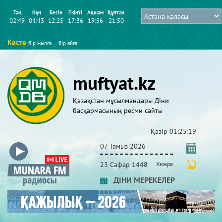
Таң
Күн
Бесін
Екінті
Ақшам
Құптан
02:49
04:43
12:25
17:36
19:56
21:50
Кесте
бір жылға
бір айға
muftyat.kz
Қазақстан мұсылмандары Діни
басқармасының ресми сайты
Қазір
01:25:19
07 Тамыз 2026
23 Сафар 1448
Хижра
ДІНИ МЕРЕКЕЛЕР