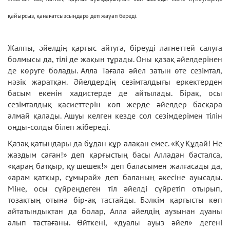
қайырсыз, қанағатсызсыңдар» деп жауап береді.
Жалпы, әйелдің қарғыс айтуға, біреуді лағнеттей салуға
болмысы да, тілі де жақын тұрады. Оны қазақ әйелдерінен
де көруге болады. Алла Тағала әйел затын өте сезімтал,
нәзік жаратқан. Әйелдердің сезімталдығы еркектерден
басым екенін хадистерде де айтылады. Бірақ, осы
сезімталдық қасиеттерін көп жерде әйелдер басқара
алмай қалады. Ашуы келген кезде сол сезімдерімен тілін
оңды-солды білеп жібереді.
Қазақ қатындары да бұдан құр алақан емес. «Қу Құдай! Не
жаздым саған!» деп қарғыстың басы Алладан басталса,
«қараң батқыр, қу шешек!» деп баласымен жалғасады да,
«арам қатқыр, сұмырай» деп баланың әкесіне ауысады.
Міне, осы сүйреңдеген тіл әйелді сүйретіп отырып,
тозақтың отына бір-ақ тастайды. Бәлкім қарғысты көп
айтатындықтан да болар, Алла әйелдің аузынан дуаны
алып тастағаны. Өйткені, «дуалы ауыз әйел» дегені