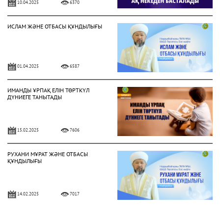
10.04.2025
6370
ИСЛАМ ЖӘНЕ ОТБАСЫ ҚҰНДЫЛЫҒЫ
01.04.2025
6587
ИМАНДЫ ҰРПАҚ ЕЛІН ТӨРТКҮЛ
ДҮНИЕГЕ ТАНЫТАДЫ
15.02.2025
7606
РУХАНИ МҰРАТ ЖӘНЕ ОТБАСЫ
ҚҰНДЫЛЫҒЫ
14.02.2025
7017
ОТБАСЫНДАҒЫ МЕЙІРІМ – АУАДАЙ