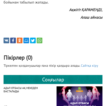
бойынан табылып жатады.
Ақжігіт ҚАРАМЕҢДІ,
Алаш айнасы
Пікірлер (0)
Тіркелген қолданушылар ғана пікір қалдыра алады.
Сайтқа кіру
Соңғылар
АДАЛ ОТБАСЫ АҚ НЕКЕДЕН
БАСТАЛАДЫ