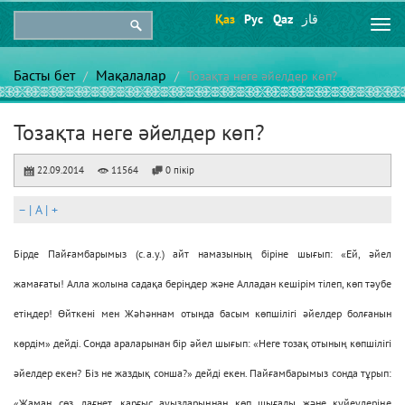
Қаз
Рус
Qaz
قاز
Togg
navi
Басты бет
Мақалалар
Тозақта неге әйелдер көп?
Тозақта неге әйелдер көп?
22.09.2014
11564
0 пікір
–
|
A
|
+
Бірде Пайғамбарымыз (с.а.у.) айт намазының біріне шығып: «Ей, әйел
жамағаты! Алла жолына садақа беріңдер және Алладан кешірім тілеп, көп тәубе
етіңдер! Өйткені мен Жәһәннам отында басым көпшілігі әйелдер болғанын
көрдім» дейді. Сонда араларынан бір әйел шығып: «Неге тозақ отының көпшілігі
әйелдер екен? Біз не жаздық сонша?» дейді екен. Пайғамбарымыз сонда тұрып:
«Жаман сөз, лағнет, қарғыс ауыздарыңнан көп шығады және күйеулеріңе