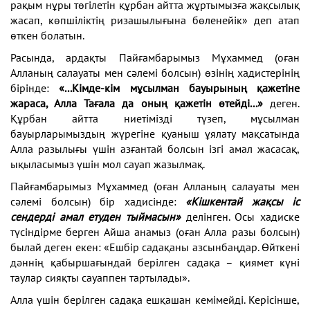
рақым нұры төгілетін құрбан айтта жұртымызға жақсылық
жасап, көпшіліктің ризашылығына бөленейік» деп атап
өткен болатын.
Расында, ардақты Пайғамбарымыз Мұхаммед (оған
Алланың салауаты мен сәлемі болсын) өзінің хадистерінің
бірінде:
«...Кімде-кім мұсылман бауырының қажетіне
жараса, Алла Тағала да оның қажетін өтейді...»
деген.
Құрбан айтта ниетімізді түзеп, мұсылман
бауырларымыздың жүрегіне қуаныш ұялату мақсатында
Алла разылығы үшін азғантай болсын ізгі амал жасасақ,
ықыласымыз үшін мол сауап жазылмақ.
Пайғамбарымыз Мұхаммед (оған Алланың салауаты мен
сәлемі болсын) бір хадисінде:
«Кішкентай жақсы іс
сендерді амал етуден тыймасын»
делінген. Осы хадиске
түсіндірме берген Айша анамыз (оған Алла разы болсын)
былай деген екен: «Ешбір садақаны азсынбаңдар. Өйткені
дәннің қабыршағындай берілген садақа – қиямет күні
таулар сияқты сауаппен тартылады».
Алла үшін берілген садақа ешқашан кемімейді. Керісінше,