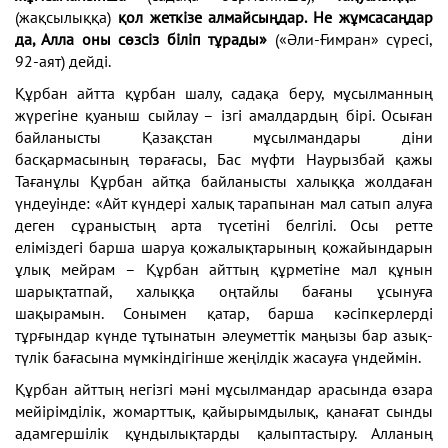
(жақсылыққа)
қол жеткізе алмайсыңдар. Не жұмсасаңдар
да, Алла оны сөзсіз біліп тұрады»
(«Әли-Ғимран» сүресі,
92-аят) дейді.
Құрбан айтта құрбан шалу, садақа беру, мұсылманның
жүрегіне қуаныш сыйлау – ізгі амалдардың бірі. Осыған
байланысты Қазақстан мұсылмандары діни
басқармасының төрағасы, Бас мүфти Наурызбай қажы
Тағанұлы Құрбан айтқа байланысты халыққа жолдаған
үндеуінде: «Айт күндері халық тарапынан мал сатып алуға
деген сұраныстың арта түсетіні белгілі. Осы ретте
еліміздегі барша шаруа қожалықтарының қожайындарын
ұлық мейрам – Құрбан айттың құрметіне мал құнын
шарықтатпай, халыққа оңтайлы бағаны ұсынуға
шақырамын. Сонымен қатар, барша кәсіпкерлерді
тұрғындар күнде тұтынатын әлеуметтік маңызы бар азық-
түлік бағасына мүмкіндігінше жеңілдік жасауға үндеймін.
Құрбан айттың негізгі мәні мұсылмандар арасында өзара
мейірімділік, жомарттық, қайырымдылық, қанағат сынды
адамгершілік құндылықтарды қалыптастыру. Алланың