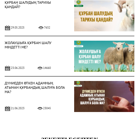
ҚҰРБАН ШАЛУДЫҢ ТАРИХЫ
ҚАНДАЙ?
29.05.2025
7632
ЖОЛАУШЫҒА ҚҰРБАН ШАЛУ
МІНДЕТТІ МЕ?
23.06.2023
14660
ДҮНИЕДЕН ӨТКЕН АДАМНЫҢ
АТЫНАН ҚҰРБАНДЫҚ ШАЛУҒА БОЛА
МА?
21.06.2023
23045
ҚҰРБАН ШАЛУДЫҢ ТАРИХЫ
ҚАНДАЙ?