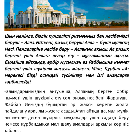
Шын мәнінде, біздің күнделікті ризығымыз бен несібемізді
беруші – Алла. Өйткені, ризық беруші Алла – бүкіл мүліктің
Иесі. Пенделеріне несібе беру – Алланың ақысы. Ал ризық
бергені үшін Аллаға шүкір ету – мұсылманның ақысы.
Былайша айтқанда, әрбір мұсылман өз Раббысына нығмет
бергені үшін шүкірлік жасауға міндетті. Міне, Құрбан айт
мерекесі бізді осындай түсініктер мен ізгі амалдарға
тәрбиелейді.
Ғалымдарымыздың айтуынша, Алланың берген әрбір
нығметі үшін шүкірлік ету сол ризық-несібені Жаратушы
Жаббар Иеміздің бұйырған әрі жақсы көретін жолға
пайдалану арқылы жүзеге асады. Атап айтқанда, мал-мүлік
нығметіне деген шүкірлік мұқтаждар үшін садақа беру
немесе құрбандыққа мал шалу амалдары арқылы көрініс
табады.