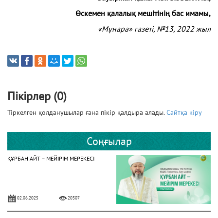
Өскемен қалалық мешітінің бас имамы,
«Мұнара» газеті, №13, 2022 жыл
Пікірлер (0)
Тіркелген қолданушылар ғана пікір қалдыра алады.
Сайтқа кіру
Соңғылар
ҚҰРБАН АЙТ – МЕЙІРІМ МЕРЕКЕСІ
02.06.2025
20307