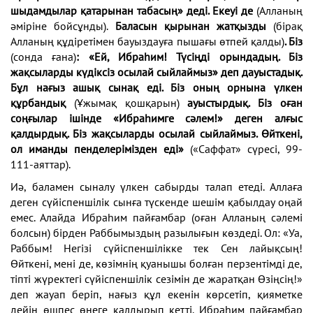
шыдамдылар қатарынан табасың» деді. Екеуі де
(Алланың
әміріне бойсұнды).
Баласын қырынан жатқызды
(бірақ
Алланың құдіретімен бауыздауға пышағы өтпей қалды)
. Біз
(сонда ғана)
: «Ей, Ибраһим! Түсіңді орындадың. Біз
жақсыларды күдіксіз осылай сыйлаймыз» деп дауыстадық.
Бұл нағыз ашық сынақ еді. Біз оның орнына үлкен
құрбандық
(Ұжымақ қошқарын)
ауыстырдық. Біз оған
соңғылар ішінде «Ибраһимге сәлем!» деген алғыс
қалдырдық. Біз жақсыларды осылай сыйлаймыз. Өйткені,
ол иманды пенделерімізден еді»
(«Саффат» сүресі, 99-
111-аяттар).
Иә, баламен сыналу үлкен сабырды талап етеді. Аллаға
деген сүйіспеншілік сынға түскенде шешім қабылдау оңай
емес. Алайда Ибраһим пайғамбар (оған Алланың сәлемі
болсын) бірден Раббымыздың разылығын көздеді. Ол: «Уа,
Раббым! Негізі сүйіспеншілікке тек Сен лайықсың!
Өйткені, мені де, көзімнің қуанышы болған перзентімді де,
тіпті жүректегі сүйіспеншілік сезімін де жаратқан Өзіңсің!»
деп жауап беріп, нағыз құл екенін көрсетіп, қияметке
дейін өшпес өнеге қалдырып кетті. Ибраһим пайғамбар