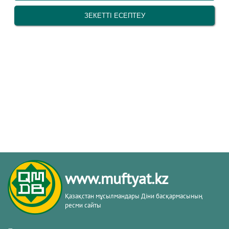
www.muftyat.kz
Қазақстан мұсылмандары Діни басқармасының
ресми сайты