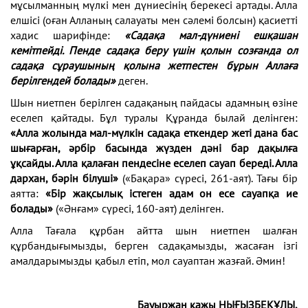
мұсылманның мүлкі мен дүниесінің берекесі артады. Алла
елшісі (оған Алланың салауаты мен сәлемі болсын) қасиетті
хадис шарифінде:
«Садақа мал-дүниені ешқашан
кемітпейді. Пенде садақа беру үшін қолын созғанда ол
садақа сұраушының қолына жетпестен бұрын Аллаға
берілгендей болады»
деген.
Шын ниетпен берілген садақаның пайдасы адамның өзіне
еселеп қайтады. Бұл туралы Құранда былай делінген:
«Алла жолында мал-мүлкін садақа еткендер жеті дана бас
шығарған, әрбір басында жүзден дәні бар дақылға
ұқсайды. Алла қалаған пендесіне еселеп сауап береді. Алла
дархан, бәрін білуші»
(«Бақара» сүресі, 261-аят). Тағы бір
аятта:
«Бір жақсылық істеген адам он есе сауапқа ие
болады»
(«Әнғам» сүресі, 160-аят) делінген.
Алла Тағала құрбан айтта шын ниетпен шалған
құрбандығымызды, берген садақамызды, жасаған ізгі
амалдарымызды қабыл етіп, мол сауаптан жазғай. Әмин!
Бауыржан қажы НЫҒЫЗБЕКҰЛЫ,