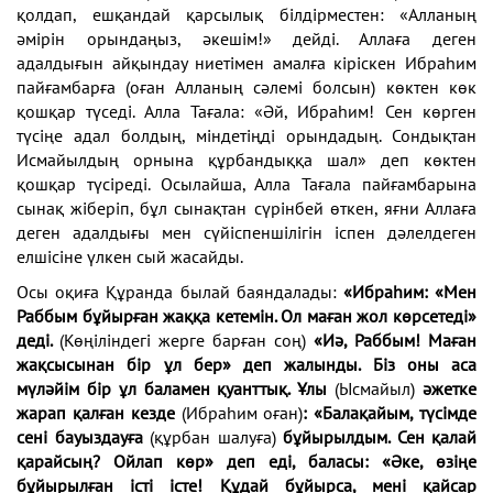
қолдап, ешқандай қарсылық білдірместен: «Алланың
әмірін орындаңыз, әкешім!» дейді. Аллаға деген
адалдығын айқындау ниетімен амалға кіріскен Ибраһим
пайғамбарға (оған Алланың сәлемі болсын) көктен көк
қошқар түседі. Алла Тағала: «Әй, Ибраһим! Сен көрген
түсіңе адал болдың, міндетіңді орындадың. Сондықтан
Исмайылдың орнына құрбандыққа шал» деп көктен
қошқар түсіреді. Осылайша, Алла Тағала пайғамбарына
сынақ жіберіп, бұл сынақтан сүрінбей өткен, яғни Аллаға
деген адалдығы мен сүйіспеншілігін іспен дәлелдеген
елшісіне үлкен сый жасайды.
Осы оқиға Құранда былай баяндалады:
«Ибраһим: «Мен
Раббым бұйырған жаққа кетемін. Ол маған жол көрсетеді»
деді.
(Көңіліндегі жерге барған соң)
«Иә, Раббым! Маған
жақсысынан бір ұл бер» деп жалынды. Біз оны аса
мүләйім бір ұл баламен қуанттық. Ұлы
(Ысмайыл)
әжетке
жарап қалған кезде
(Ибраһим оған)
: «Балақайым, түсімде
сені бауыздауға
(құрбан шалуға)
бұйырылдым. Сен қалай
қарайсың? Ойлап көр» деп еді, баласы: «Әке, өзіңе
бұйырылған істі істе! Құдай бұйырса, мені қайсар