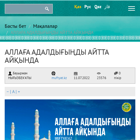
Қаз
Рус
Qaz
قاز
Togg
navi
Басты бет
Мақалалар
АЛЛАҒА АДАЛДЫҒЫҢДЫ АЙТТА АЙҚЫНДА
АЛЛАҒА АДАЛДЫҒЫҢДЫ АЙТТА
АЙҚЫНДА
Бауыржан
0
НЫҒЫЗБЕКҰЛЫ
muftyat.kz
11.07.2022
23576
пікір
–
|
A
|
+