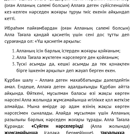
(оған Алланың сәлемі болсын) Аллаға деген сүйіспеншілік
кез-келген нәрседен жоғары тұруы тиіс екенін айқындап
кетті.
Ибраһим пайғамбардан (оған Алланың сәлемі болсын)
Алла Тағала қандай қасиетің үшін сені дос тұтты деп
сұрағанда ол: «Үш қасиетім арқылы:
Алланың ісін барлық істерден жоғары қойғаным;
Алла Тағала жүктеген нәрселерге ден қойғаным;
Түскі асымды да, кешкі асымды да тек қонақпен
бірге ішкенім арқылы» деп жауап берген екен.
Құрбан шалу – Аллаға деген махаббатыңды дәлелдейтін
амал. Ендеше, Аллаға деген адалдығыңды Құрбан айтта
айқында. Өйткені, мұсылман баласы өзі жақсы көрген
нәрсені Алла жолында жұмсамайынша игілікке қол жеткізе
алмайды. Мына өмірде әр адам өзінің жақсы көрген
нәрсесімен сыналады. Алайда мұсылман үшін Алланың
разылығы барлық нәрседен жоғары тұрады. Алла Тағала
Құранда:
«Сүйген нәрселеріңді
(Алла жолында)
жұмсамайынша
(садақа бермейінше),
тақуалыққа