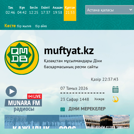
Таң
Күн
Бесін
Екінті
Ақшам
Құптан
02:46
04:42
12:25
17:37
19:58
21:53
Кесте
бір жылға
бір айға
muftyat.kz
Қазақстан мұсылмандары Діни
басқармасының ресми сайты
Қазір
22:37:43
07 Тамыз 2026
23 Сафар 1448
Хижра
ДІНИ МЕРЕКЕЛЕР