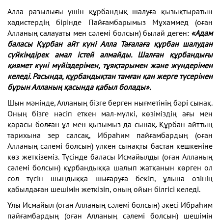
Алла разылығы үшін құрбандық шалуға қызықтыратын
хадистердің бірінде Пайғамбарымыз Мұхаммед (оған
Алланың салауаты мен сәлемі болсын) былай деген:
«Адам
баласы Құрбан айт күні Алла Тағалаға құрбан шалудан
сүйкімдірек амал істей алмайды. Шалған құрбандығы
қиямет күні мүйіздерімен, тұяқтарымен және жүндерімен
келеді. Расында, құрбандықтан тамған қан жерге түсерінен
бұрын Алланың қасында қабыл болады».
Шын мәнінде, Алланың бізге берген нығметінің бәрі сынақ.
Оның бізге нәсіп еткен мал-мүлкі, көзіміздің ағы мен
қарасы болған ұл мен қызымыз да сынақ. Құрбан айттың
тарихына зер салсақ, Ибраһим пайғамбардың (оған
Алланың сәлемі болсын) үлкен сынақты бастан кешкеніне
көз жеткіземіз. Түсінде баласы Исмайылды (оған Алланың
сәлемі болсын) құрбандыққа шалып жатқанын көрген ол
сол түсін шындыққа шығаруға бекіп, ұлына өзінің
қабылдаған шешімін жеткізіп, оның ойын білгісі келеді.
Ұлы Исмайыл (оған Алланың сәлемі болсын) әкесі Ибраһим
пайғамбардың (оған Алланың сәлемі болсын) шешімін