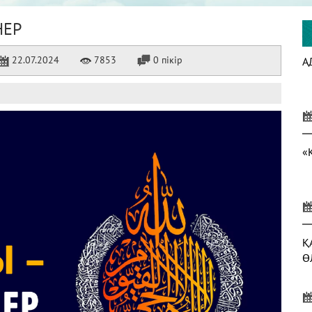
НЕР
22.07.2024
7853
0 пікір
А
«
Қ
Ө