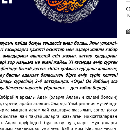
С
Т
удың пайда болуы теңдессіз амал болды. Яғни үлкенді-
О
гі ғасырларға қажетті өсиеттер мен өздері жайлы хабар
Д
б. амалдармен өшпестей етіп жазып, хаттар қалдырған.
рі зор маңызға ие екені жайлы XI ғасырда өмір сүрген
еңбегінде былай деген: «Бітіп қоймаса еді дана қаламым,
әу бастан адамзат баласымен бірге өмір сүріп келгені
«Ғалақ» сүресінің 2-4 аяттарында: «Оқы! Ол Раббың аса
И
а білмеген нәрсесін үйреткен», – деп хабар береді.
С
Жәбірейіл арқылы Адам (оларға Алланың сәлемі болсын)
, сурени, араби аталған. Оларды Ұлыбритания музейінде
иырма мыңнан астам лай қыштарға жазылып, сопол (отқа
 қойылған лай тақтайшаларға жазылған миххатталардан
н. Адам дәуіріндегі бұл жазу нұсқалары Нұх (оларға
опанның салдарынан көмілген. Кейін оны Ыдырыс тауып,