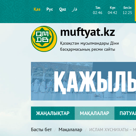
Таң
Күн
Бесін
Қаз
Рус
Qaz
قاز
02:46
04:42
12:25
muftyat.kz
Қазақстан мұсылмандары Діни
басқармасының ресми сайты
ЖАҢАЛЫҚТАР
МАҚАЛАЛАР
ПӘТУА
Басты бет
Мақалалар
ИСЛАМ ХҰСНИХАТЫ – М