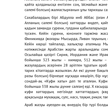
қайта қолданысқа енгізген соң, Ысмайыл және
сәлемі болсын) жалғастырғанын ұлы тарихшы сах
Сахабалардың бірі Абдулла инб Аббас (оған 
Алланың сәлемі болсын) хаттарды өңдеп, қайт
қадым заманда сурени, гулдани қабилаларында п
түскен. Кейін сурени, юнониге тәржіма жас
Финикияда (жоғары Мысырда, Ливан тауының ет
Кейін көрші тайпалар, халықтар аталмыш М
нәтижесінде Арабстан жарты аралындағы сом
Осылайша қазіргі Сирия, Иордания және Ирак
бойынша 323 жылы – нимара, 512 жылы – 
жазулардың әсерінен 28 әріптен тұратын араб 
тарих кітаптарда жазылған. Ал екі дүние бақыт
разы болсын) бірнеше нұсқада көшіріп, бір н
сондай-ақ «Куфи хаты» деп те аталған. Куф
бойынша 338 жылы дүние салған) еді. Х ғасырд
куфи хаттардың негізінде хаттаттардың (к
арқасында мухаққақ, сулс, насх, тауқиғ, риқоғ, та
Араб жазуы әуелден-ақ өнердің бір түрі болды.