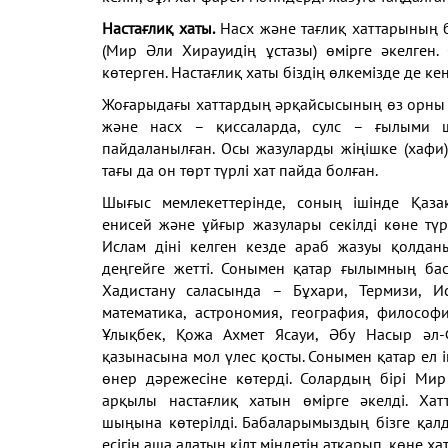
Настағлиқ хаты.
Насх және
тағлиқ хаттарының 
(Мир Әли Хирауидің
ұстазы) өмірге әкелген
көтерген. Настағлиқ хаты
біздің өлкемізде де ке
Жоғарыдағы хаттардың әрқайсысының өз орны
және насх – қиссаларда, сулс – ғылыми 
пайдаланылған. Осы жазуларды
жіңішке (хафи
тағы да он төрт түрлі хат пайда
болған.
Шығыс мемлекеттерінде, соның
ішінде Қаз
енисей
және ұйғыр жазулары секілді көне
тү
Ислам
діні келген кезде араб жазуы
қолдан
деңгейге
жетті. Сонымен қатар ғылымның
ба
Хадистану
саласында – Бұхари, Термизи, 
математика, астрономия, география, философ
Ұлықбек, Қожа
Ахмет Ясауи, Әбу Насыр әл
қазынасына мол үлес
қосты. Сонымен қатар ел 
өнер дәрежесіне
көтерді. Солардың бірі Ми
арқылы
настағлиқ хатын өмірге әкелді.
Хат
шыңына
көтерілді. Бабаларымыздың бізге
қал
есігін
аша алатын кілт міндетін атқарып,
көне ха