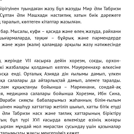
бірігуінен
туындаған жазу. Бұл жазуды Мир
Әли Табризи
. Сұлтан Әли
Машхади настағлиқ хатын биік
дәрежеге
ң таралып,
көптеген кітаптар жазылған.
 бар. Мысалы,
куфи – қасида және өлең жазуда,
райхани
шығармаларда,
тауқиғ – бұйрық және пәрмендерде
) және жуан (жали)
қаламдар арқылы жазу нәтижесінде
ақ жерінде VII ғасырға
дейін хорезм, соғды, орхон-
ркі жазбалары қолданып келген.
Мәуереннахр өлкесіне
ысқа енді. Орталық Азияда
дін ғылымы дамып, үлкен
сқа салалары да айтарлықтай
дамып, әлемге таралды.
Ислам құқықтануы бойынша – Марғинани, сондай-ақ
ия,
медицина салалары бойынша
Хорезми, Ибн Сина,
-Фараби
сияқты бабаларымыз жаһанның
білім-ғылым
ішінен
мәшһүр хаттаттар жетіліп шығып,
хатты бітік етуді
р
Әли Табризи насх және тағлиқ
хаттарының біріктіру
тың бұл түрі XVI ғасырда
өлкемізде өзінің жоғары
дырған мұндай мол мирастан
сусындау үшін қазыналар
ттарымызды жақсы меңгеруіміз қажет.