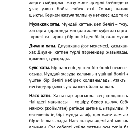
жерге сыйдырып жазу және әртүрлі бейнеде (қ
ұзақ уақыт бойы еңбек етті. Соның нәтиже
шықты. Көркем жазуға талпыну нәтижесінде төме
Мухаққақ хаты.
Мұндай хаттың көп бөлігі – түзу,
хаттарға қарағанда мағқали және куфи хаттарға
түрдегі хаттардың біріншісі деп біліп, оған муха
Диуани хаты.
Диуанхана (сот мекемесі, қазыхан
хат. Диуани хатпен түрлі
пәрмендер жазылады.
қиындық тудырады.
Сулс хаты.
Бір нәрсенің үштен
бір бөлігі немесе
осыда. Мұндай жазуда
қаламның үшінші бөлігі 
үштен бір бөлігі көбірек
қолданылады. Атақты
негіздеу арқылы сулс
хатын ойлап тапқан.
Насх хаты.
Хаттаттар арасында
кең қолданыст
тіліндегі мағынасы – «өшіру,
бекер қылу». Себ
мансұх (жойылған) ретінде
шетке шығарылды. Х
өзгешеліктің бірі мұнда әлиф,
дәл және ләм әр
біртегіс жазылады. Насх жазуы
әдемі әрі ықша
алынған. Сол себепті кейде
хаттың осы түрін б