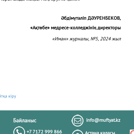
Әбдімүтәліп ДӘУРЕНБЕКОВ,
«Ақтөбе» медресе-колледжінің директоры
«Иман» журналы, №5
, 2024 жыл
йтқа кіру
Байланыс
info@muftyat.kz
+7 7172 999 866
Астана қаласы,