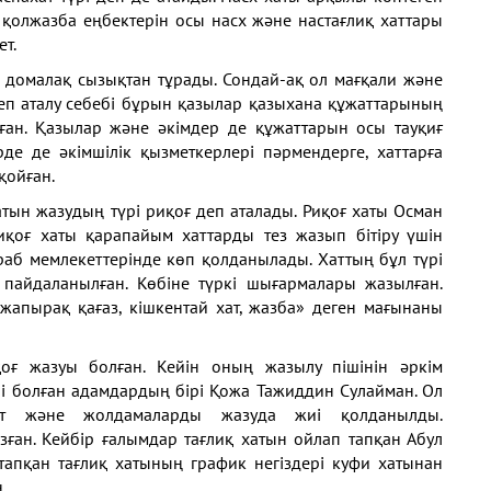
 қолжазба
еңбектерін осы насх және настағлиқ
хаттары
ет.
ы домалақ
сызықтан тұрады. Сондай-ақ ол
мағқали және
деп
аталу себебі бұрын қазылар
қазыхана құжаттарының
ған. Қазылар және әкімдер
де құжаттарын осы тауқиғ
де де әкімшілік қызметкерлері пәрмендерге, хаттарға
қойған.
латын жазудың
түрі риқоғ деп аталады. Риқоғ
хаты Осман
Риқоғ
хаты қарапайым хаттарды тез
жазып бітіру үшін
араб
мемлекеттерінде көп қолданылады.
Хаттың бұл түрі
а
пайдаланылған. Көбіне түркі
шығармалары жазылған.
 жапырақ қағаз, кішкентай хат,
жазба» деген мағынаны
қоғ жазуы болған. Кейін
оның жазылу пішінін әркім
і болған адамдардың
бірі Қожа Тажиддин Сулайман.
Ол
ат және жолдамаларды
жазуда жиі қолданылды.
зған. Кейбір ғалымдар тағлиқ
хатын ойлап тапқан Абул
тапқан тағлиқ хатының график
негіздері куфи хатынан
.