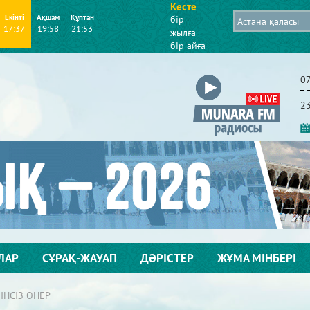
Кесте
Екінті
Ақшам
Құптан
бір
17:37
19:58
21:53
жылға
бір айға
0
2
ЛАР
СҰРАҚ-ЖАУАП
ДӘРІСТЕР
ЖҰМА МІНБЕРІ
ІНСІЗ ӨНЕР