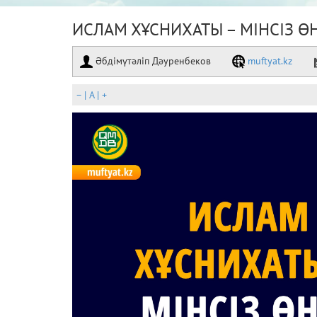
ИСЛАМ ХҰСНИХАТЫ – МІНСІЗ Ө
Әбдімүтәліп Дәуренбеков
muftyat.kz
–
|
A
|
+