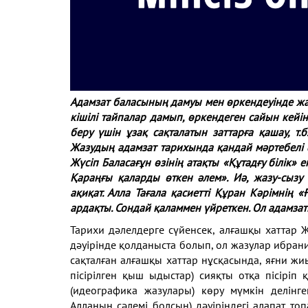
Адамзат баласының дамуы мен өркендеуінде жаз
кішілі тайпалар дамып, өркендеген сайын кейін
беру үшін ұзақ сақталатын заттарға қашау, т.
Жазудың адамзат тарихында қандай мәртебелі ә
Жүсіп Баласағұн өзінің атақты «Құтадғу білік» 
Қараңғы қаларды өткен әлем». Иә, жазу-сызу 
ақиқат. Алла Тағала қасиетті Құран Кәрімнің 
ардақты. Сондай қаламмен үйреткен. Ол адамзатқ
Тарихи дәлелдерге сүйенсек, алғашқы хаттар 
дәуірінде қолданыста болып, ол жазулар ибрани
сақталған алғашқы хаттар нұсқасында, яғни ж
пісірілген қыш ыдыстар) сияқты отқа пісіріп
(идеографика жазулары) көру мүмкін делінге
Алланың сәлемі болсын) дәуіріндегі алапат т