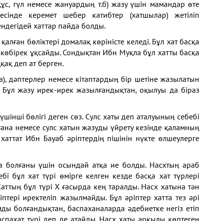
ұс, гүл немесе жануардың т.б) жазу үшін мамандар өте
сінде керемет шебер катибтер (хатшылар) жетіліп
ндегідей хаттар пайда болды.
 қалған бөліктері домалақ көріністе келеді. Бұл хат басқа
 көбірек ұқсайды. Сондықтан Ибн Муқла бұл хатты басқа
ққақ деп ат берген.
а), дәптерлер немесе кітаптардың бір шетіне
жазылатын
 Бұл жазу
ирек-ирек жазылғандықтан, оқылуы
да біраз
 үшінші бөлігі
деген сөз. Сулс хаты деп аталуының
себебі
ғана немесе
сулс хатын жазуды үйрету кезінде
қаламның
 хаттат Ибн
Бауаб әріптердің пішінін нүкте
өлшеулерге
а болғаны үшін
осындай атқа ие болды. Насхтың
араб
ебі бұл хат түрі
өмірге келген кезде басқа хат
түрлері
аттың бұл түрі
Х ғасырда кең таралды. Насх хатына
тән
іптері иректеліп
жазылмайды. Бұл әріптер хатта тез
әрі
мды болғандықтан,
баспаханаларда әдебиетке негіз
етіп
аспахат түрі
деп де атайды. Насх хаты арқылы
көптеген