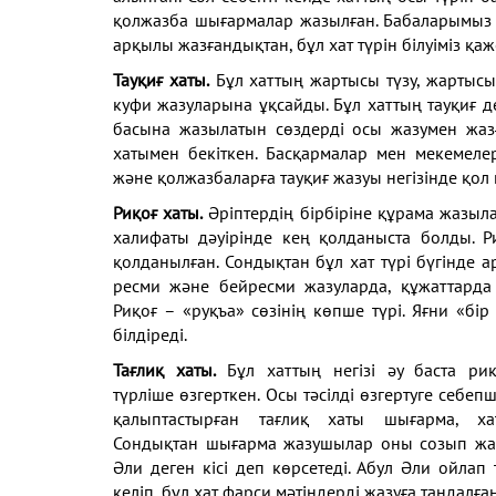
қолжазба шығармалар
жазылған. Бабаларымыз
арқылы жазғандықтан, бұл
хат түрін білуіміз қаж
Тауқиғ хаты.
Бұл хаттың жартысы түзу, жартыс
куфи жазуларына
ұқсайды. Бұл хаттың тауқиғ 
басына
жазылатын сөздерді осы жазумен
жаз
хатымен бекіткен. Басқармалар мен
мекемелер
және қолжазбаларға тауқиғ
жазуы негізінде қол 
Риқоғ хаты.
Әріптердің бірбіріне құрама жазы
халифаты дәуірінде
кең қолданыста болды. 
қолданылған.
Сондықтан бұл хат түрі бүгінде 
ресми және
бейресми жазуларда, құжаттард
Риқоғ –
«руқъа» сөзінің көпше түрі. Яғни
«бір
білдіреді.
Тағлиқ хаты.
Бұл хаттың негізі
әу баста ри
түрліше
өзгерткен. Осы тәсілді өзгертуге
себепш
қалыптастырған тағлиқ хаты
шығарма, х
Сондықтан
шығарма жазушылар оны созып
жа
Әли деген
кісі деп көрсетеді. Абул Әли ойлап
келіп,
бұл хат фарси мәтіндерді жазуға
таңдалған