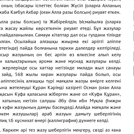
 оның ізбасары іспеттес болған Жүсіп (оларға Алланың
аба Кағбул Ахбар (оған Алла разы болсын) риуаят еткен.
Алла разы болсын) та Жәбірейлдің Ысмайылға (оларға
а жасау жайлы көрсеткенін риуаят етеді. Бұл жазулар
айдаланылған. Самауи кітаптар дәл осы гулдани тілінде
алған. Осылайша алғашқы жиырма екі әріпті әліппе
егінде) пайда болғанына тарихи дәлелдер келтіріледі.
ысыр жазуының он бес әрпін өз өлкесіне алып келу
и халықтарының ароми және муснад жазулары келді.
 жерлерінде осы хаттар негізінде милади жыл санауы
зайд, 568 жылы хиран жазулары пайда болып, осы
әліппесінің алғашқы түрі мағқали жазуы өмірге келгені
ына жетелеуші Құран Кәрімді хазіреті Осман (оған Алла
ұсқасын Куфа қаласына жіберген және ол «Куфи Құран»,
и хатының негізін салушы Әбу Әли ибн Муқла (һижри
а куфи жазуының дамуы бәсеңдеді. Алайда мағқали және
өркем жазушылар) араб жазуын дамыту шеберлігінің
ғлиқ т.б хұснихат өнері (каллиграфия) дүниеге келді.
 Көркем әрі тез жазу шеберлігін меңгеру, сөзді аз ғана