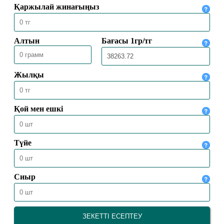
ҚОЛЖАЗБАЛАРДА ҰЛТТЫҢ
ҚҰНДЫЛЫҒЫ ҚАТТАЛҒАН
23.07.2026
1401