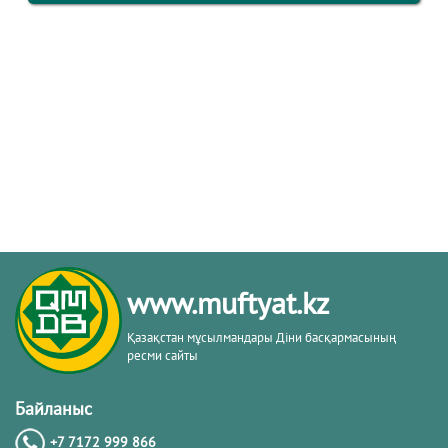
www.muftyat.kz
Қазақстан мұсылмандары Діни басқармасының
ресми сайты
Байланыс
+7 7172 999 866