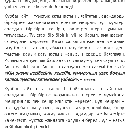
құрбан шалудың маңыздылығын көрсетеді әрі оның қоғам
үшін үлкен игілік екенін білдіреді.
Құрбан айт – туыстық қатынасты нығайтатын, адамдарды
бір-біріне жақындататын ерекше мейрам. Бұл күндері
адамдар бір-бірін кешіріп, өкпе-реніштерін ұмытып,
татуласады. Туыстар бір-бірінің үйіне барып, амандасып,
сый-құрмет көрсетеді. Қазақ халқы да ежелден: «Ағайын
тату болса – ат көп, абысын тату болса – ас көп» деп,
туыстық қарым-қатынастың маңызын ерекше бағалаған.
Исламда да туыстық байланысты сақтау – үлкен сауапты іс.
Алла елшісі (оған Алланың салауаты мен сәлемі болсын):
«Кім ризық-несібесінің кеңейіп, ғұмырының ұзақ болуын
қаласа, туыстық қатынасын үзбесін»,
– деген.
Құрбан айт осы қасиетті байланысты нығайтатын,
адамдарды бір-біріне жақындататын ерекше мүмкіндік.
Мейірімділік пен кешірімділіктің мерекесі. Бұл мейрам –
тек құрбан шалу емес, жүректі тазарту, кешірімді болу,
өзгеге жақсылық жасау уақыты. Адамдар жетім-жесірге
көмектесіп, мұқтаж жандарға қолұшын береді. Бұл – нағыз
мейірімділіктің белгісі.