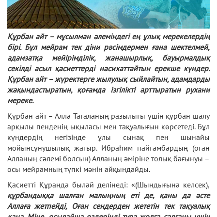
Құрбан айт – мұсылман әлеміндегі ең ұлық мерекелердің
бірі. Бұл мейрам тек діни рәсімдермен ғана шектелмей,
адамзатқа мейірімділік, жанашырлық, бауырмалдық
секілді асыл қасиеттерді насихаттайтын ерекше күндер.
Құрбан айт – жүректерге жылулық сыйлайтын, адамдарды
жақындастыратын, қоғамда ізгілікті арттыратын рухани
мереке.
Құрбан айт – Алла Тағаланың разылығы үшін құрбан шалу
арқылы пенденің ықыласы мен тақуалығын көрсетеді. Бұл
күндердің негізінде ұлы сынақ пен шынайы
мойынсұнушылық жатыр. Ибраһим пайғамбардың (оған
Алланың сәлемі болсын) Алланың әміріне толық бағынуы –
осы мейрамның түпкі мәнін айқындайды.
Қасиетті Құранда былай делінеді: «(Шындығына келсек),
құрбандыққа шалған малыңның еті де, қаны да әсте
Аллаға жетпейді, Оған сендерден жететін тек тақуалық
қана. Міне, осылайша өздеріңді тура жолға салғаны үшін