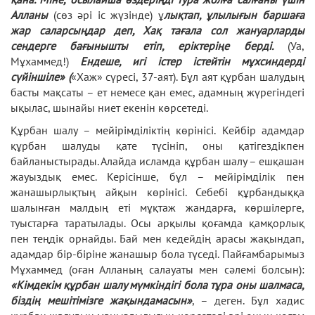
Алланы
(сөз әрі іс жүзінде) ұ
лықтап, ұлылығын баршаға
жар саларсыңдар деп, Хақ тағала сол жануарларды
сендерге бағынышты етіп, еріктеріңе берді.
(Уа,
Мұхаммед!)
Ендеше, игі істер істейтін мұхсиндерді
сүйіншіле» (
«Хаж» сүресі, 37-аят). Бұл аят құрбан шалудың
басты мақсаты – ет немесе қан емес, адамның жүрегіндегі
ықылас, шынайы ниет екенін көрсетеді.
Құрбан шалу – мейірімділіктің көрінісі.
Кейбір адамдар
құрбан шалуды қате түсініп, оны қатігездікпен
байланыстырады. Алайда исламда құрбан шалу – ешқашан
жауыздық емес. Керісінше, бұл – мейірімділік пен
жанашырлықтың айқын көрінісі. Себебі құрбандыққа
шалынған малдың еті мұқтаж жандарға, көршілерге,
туыстарға таратылады. Осы арқылы қоғамда қамқорлық
пен теңдік орнайды. Бай мен кедейдің арасы жақындап,
адамдар бір-біріне жанашыр бола түседі. Пайғамбарымыз
Мұхаммед (оған Алланың салауаты мен сәлемі болсын):
«Кімдекім құрбан шалу мүмкіндігі бола тұра оны шалмаса,
біздің мешітімізге жақындамасын»
, – деген. Бұл хадис