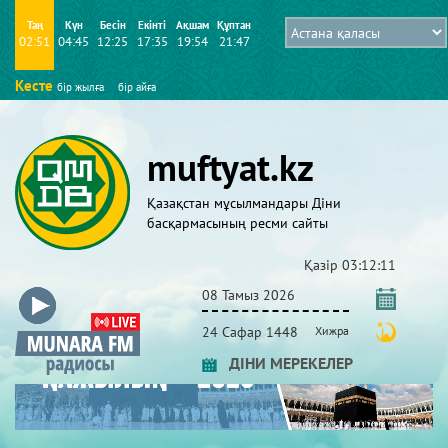
Таң
Күн
Бесін
Екінті
Ақшам
Құптан
02:51
04:45
12:25
17:35
19:54
21:47
Кесте
бір жылға
бір айға
muftyat.kz
Қазақстан мұсылмандары Діни
басқармасының ресми сайты
Қазір
03:12:12
08 Тамыз 2026
24 Сафар 1448
Хижра
ДІНИ МЕРЕКЕЛЕР