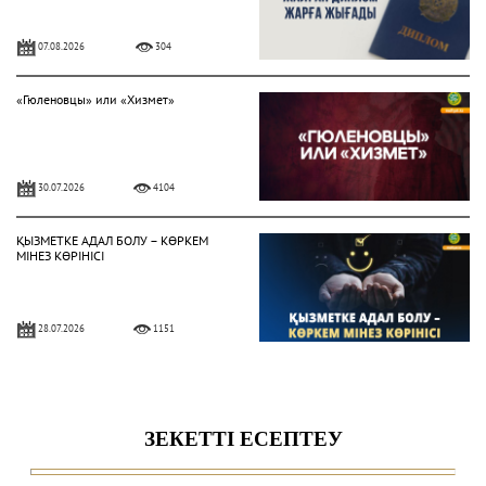
07.08.2026
304
«Гюленовцы» или «Хизмет»
30.07.2026
4104
ҚЫЗМЕТКЕ АДАЛ БОЛУ – КӨРКЕМ
МІНЕЗ КӨРІНІСІ
28.07.2026
1151
Жат діни ағымдардан сақтану
жолдары
24.07.2026
1436