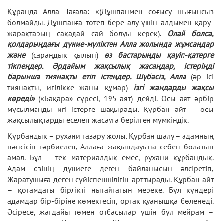
Құранда Алла Тағала: «(Дұшпанмен соғысу шығынсыз
болмайды. Дұшпанға төтеп бере алу үшін алдымен қару-
жарақтарың сақадай сай болуы керек).
Олай болса,
қолдарыңдағы дүние-мүліктен Алла жолында жұмсаңдар
және
(сараңдық қылып)
өз бастарыңды қауіп-қатерге
тікпеңдер. Әрдайым жақсылық жасаңдар, істеріңді
барынша тиянақты етіп істеңдер.
Шүбәсіз, Алла
(әр ісі
тиянақты, игілікке жаны құмар)
ізгі жандарды жақсы
көреді»
(«Бақара» сүресі, 195-аят) дейді. Осы аят әрбір
мұсылманды игі істерге шақырады. Құрбан айт – осы
жақсылықтарды еселеп жасауға берілген мүмкіндік.
Құрбандық – рухани тазару жолы. Құрбан шалу – адамның
нәпсісін тәрбиелеп, Аллаға жақындауына себеп болатын
амал. Бұл – тек материалдық емес, рухани құрбандық.
Адам өзінің дүниеге деген байланысын әлсіретіп,
Жаратушыға деген сүйіспеншілігін арттырады. Құрбан айт
– қоғамдағы бірлікті нығайтатын мереке. Бұл күндері
адамдар бір-біріне көмектесіп, ортақ қуанышқа бөленеді.
Әсіресе, жағдайы төмен отбасылар үшін бұл мейрам –