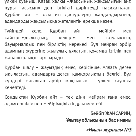
үлкен қуаныш. Қазақ халқы «Жақсының жақсылығын айт,
нұры тасысын» деп ізгілікті дәріптеуді насихаттаған.
Құрбан айт – осы игі дәстүрлерді жандандыратын,
адамдарды жақсылыққа жетелейтін ерекше кезең.
Түйіндей келе, Құрбан айт – мейірім мен
қайырымдылықтың, кешірім мен татулықтың,
бауырмалдық пен бірліктің мерекесі. Бұл мейрам әрбір
адамның жүрегіне жылулық ұялатып, қоғамда ізгілік пен
жанашырлықты арттырады.
Құрбан шалу – жауыздық емес, керісінше, Аллаға деген
ықыластың, адамдарға деген қамқорлықтың белгісі. Бұл
күндері жасалған әрбір жақсылық – үлкен сауапқа
кенелтеді.
Сондықтан Құрбан айт – тек діни мейрам ғана емес,
адамгершілік пен мейірімділіктің ұлы мектебі.
Бейбіт ЖАНСАРИН,
Ұлытау облысының бас имамы
«Иман» журналы №5