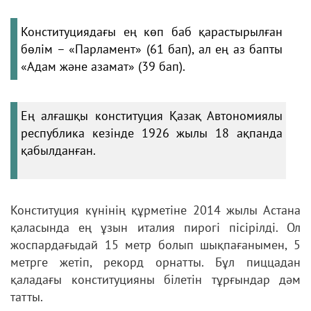
Конституциядағы ең көп баб қарастырылған
бөлім – «Парламент» (61 бап), ал ең аз бапты
«Адам және азамат» (39 бап).
Ең алғашқы конституция Қазақ Автономиялы
республика кезінде 1926 жылы 18 ақпанда
қабылданған.
Конституция күнінің құрметіне 2014 жылы Астана
қаласында ең ұзын италия пирогі пісірілді. Ол
жоспардағыдай 15 метр болып шықпағанымен, 5
метрге жетіп, рекорд орнатты. Бұл пиццадан
қаладағы конституцияны білетін тұрғындар дәм
татты.