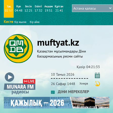
Таң
Күн
Бесін
Екінті
Ақшам
Құптан
02:57
04:48
12:25
17:32
19:51
21:41
Кесте
бір жылға
бір айға
muftyat.kz
Қазақстан мұсылмандары Діни
басқармасының ресми сайты
Қазір
04:21:34
10 Тамыз 2026
26 Сафар 1448
Хижра
ДІНИ МЕРЕКЕЛЕР