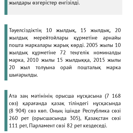
жылдары өзгерістер енгізілді.
Тәуелсіздіктің 10 жылдық, 15 жылдық, 20
жылдық мерейтойлары құрметіне арнайы
пошта маркалары жарық көрді. 2005 жылы 10
жылдық құрметіне 72 теңгелік номиналды
марка, 2010 жылы 15 жылдыққа, 2015 жылы
20 жыл толуына орай пошталық марка
шығарылды.
Ата заң мәтінінің орысша нұсқасына (7 168
сөз) қарағанда қазақ тіліндегі нұсқасында
(8 904) сөз көп. Оның ішінде Республика сөзі
260 рет (орысшасында 305), Қазақстан сөзі
111 рет, Парламент сөзі 82 рет кездеседі.