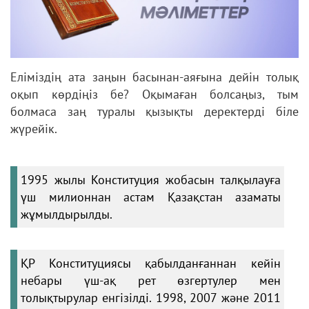
Еліміздің ата заңын басынан-аяғына дейін толық
оқып көрдіңіз бе? Оқымаған болсаңыз, тым
болмаса заң туралы қызықты деректерді біле
жүрейік.
1995 жылы Конституция жобасын талқылауға
үш милионнан астам Қазақстан азаматы
жұмылдырылды.
ҚР Конституциясы қабылданғаннан кейін
небары үш-ақ рет өзгертулер мен
толықтырулар енгізілді. 1998, 2007 және 2011