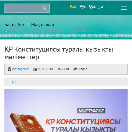
Қаз
Рус
Qaz
قاز
Togg
navi
Басты бет
Мақалалар
ҚР Конституциясы туралы қызықты мәліметтер
ҚР Конституциясы туралы қызықты
мәліметтер
massaget.kz
30.08.2018
7718
0 пікір
–
|
A
|
+