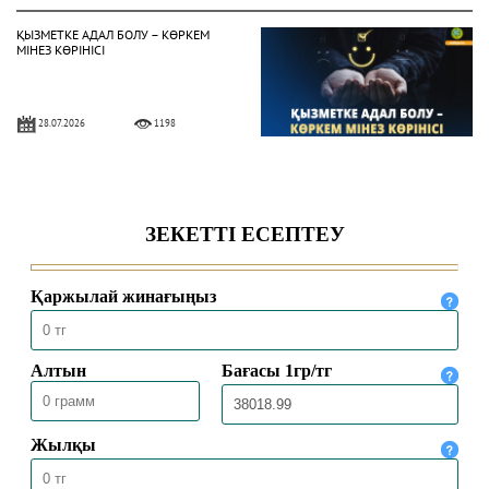
ҚЫЗМЕТКЕ АДАЛ БОЛУ – КӨРКЕМ
МІНЕЗ КӨРІНІСІ
28.07.2026
1198
Жат діни ағымдардан сақтану
жолдары
24.07.2026
1469
ҚОЛЖАЗБАЛАРДА ҰЛТТЫҢ
ҚҰНДЫЛЫҒЫ ҚАТТАЛҒАН
23.07.2026
1442