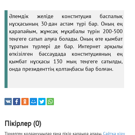
Әлемдік желіде конституция баспалық
нұсқасының 30-дан астам түрі бар. Оның ең
қарапайым, жұмсақ мұқабалы түрін 200-500
теңгеге сатып алуға болады. Оның өте қымбат
тұратын түрлері де бар. Интернет арқылы
өткізілген бәссаудада конституцияның ең
қымбат нұсқасы 130 мың теңгеге сатылды,
онда президенттің қолтаңбасы бар болған.
Пікірлер (0)
Тіркелген қолданушылар ғана пікір қалдыра алады.
Сайтқа кіру