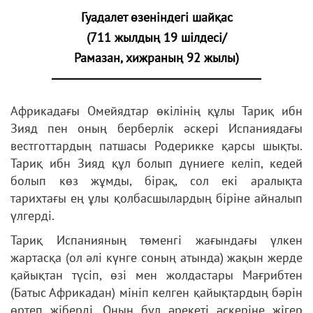
Гуадалет өзеніндегі шайқас
(711 жылдың 19 шілдесі/
Рамазан, хижраның 92 жылы)
Африкадағы Омейядтар өкілінің құлы Тариқ ибн
Зияд пен оның берберлік әскері Испаниядағы
вестготтардың патшасы Родерикке қарсы шықты.
Тариқ ибн Зияд құл болып дүниеге келіп, кедей
болып көз жұмды, бірақ, сол екі аралықта
тарихтағы ең ұлы қолбасшылардың біріне айналып
үлгерді.
Тариқ Испанияның төменгі жағындағы үлкен
жартасқа (ол әлі күнге соның атында) жақын жерде
қайықтан түсіп, өзі мен жолдастары Мағрибтен
(Батыс Африкадан) мініп келген қайықтардың бәрін
өртеп жіберді. Оның бұл әрекеті әскеріне жігер