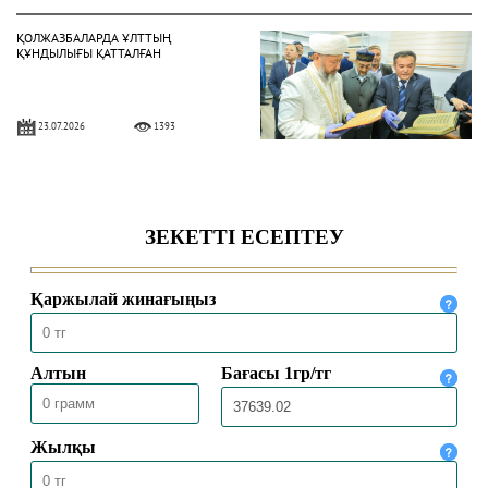
ҚОЛЖАЗБАЛАРДА ҰЛТТЫҢ
ҚҰНДЫЛЫҒЫ ҚАТТАЛҒАН
23.07.2026
1393
БҮГІНГІ МҰСЫЛМАН БОЛМЫСЫ
16.07.2026
1814
ПОЧЕМУ САЛАФИТЫ ОТРИЦАЮТ
МАТУРИДИ?
15.07.2026
3016