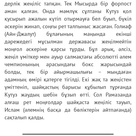
дерлік жеңіліс тапқан. Тек Мысырда бір форпост
аман қалған. Онда мәмлүк сұлтаны Кутуз қол
қусырып ажалын күтіп отырмауға бел буып, бүкіл
әскерін жинап, соңғы рет талпыныс жасаған. Голиаф
(Айн-Джалут) бұлағының маңында екінші
дәрежедегі мұсылман державасы жеңілмейтін
моңғол әскеріне қарсы тұрды. Бұл арық, әлсіз,
жеңіл үміткер мен ауыр салмақтағы абсолютті әлем
чемпионының арасындағы бокс жарысындай
болды, тек бір айырмашылығы – мыңдаған
адамның өмірі қатерге тігілді. Екі жақ та жеңістен
үміттеніп, шайқастың барысы құбылып тұрғанда
Кутуз жаудың шебін бұзып өтті. Сол Рамазанда
алғаш рет моңғолдар шайқаста жеңіліс тауып,
Ислам (әлемнің басқа да бөліктерін айтпағанда)
сақталып қалды.