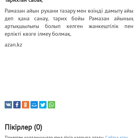
Рамазан айын рухани тазару мен өзіңді дамыту айы
деп қана санау, тарих бойы Рамазан айының
артықшылығы болып келген жанкештілік пен
ерлікті көзге ілмеу болмақ.
azan.kz
Пікірлер (0)
Тіркелген қолданушылар ғана пікір қалдыра алады.
Сайтқа кіру