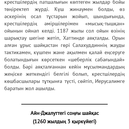
крестшілердің патшалығын көптеген жылдар бойы
төңіректеп жүрді. Күш жинаумен болды, өз
әскерінің осал тұстарын жойып, шындығында,
крестшілердің әміршілерімен «мысық-тышқан»
ойынын ойнап келді. 1187 жылы сол ойын өзінің
шарықтау шегіне жетіп, Хаттинде аяқталды. Орын
алған ұрыс шайқастан гөрі Салахуддиннің жауды
тактикамен, күшпен және ақылмен қалай еңсеруге
болатындығын көрсеткен «шеберлік сабағындай»
болды. Бәрі аяқталғаннан кейін мұсылмандардың
жеңіске жеткендігі белгілі болып, крестшілердің
көшбасшылары тұтқынға түсті, сөйтіп, Иерусалимге
баратын жол ашылды.
Айн-Джалуттегі соңғы шайқас
(1260 жылдың 3 қыркүйегі)