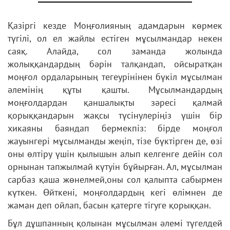
Қазіргі кезде Моңғолияның адамдарын көрмек
түгілі, ол ел жайлы естіген мұсылмандар некен
саяқ. Алайда, сол заманда жолында
жолыққандардың бәрін талқандап, ойсыратқан
моңғол ордаларының тегеурінінен бүкіл мұсылман
әлемінің құты қашты. Мұсылмандардың
моңғолдардан қаншалықты зәресі қалмай
қорыққандарын жақсы түсінулеріңіз үшін бір
хикаяны баяндап бермекпіз: бірде моңғол
жауынгері мұсылманды жеңіп, тізе бүктірген де, өзі
оны өлтіру үшін қылышын алып келгенге дейін сол
орнынан тапжылмай күтуін бұйырған. Ал, мұсылман
сарбаз қаша жөнелмей,оны сол қалыпта сабырмен
күткен. Өйткені, моңғолдардың кегі өлімнен де
жаман деп ойлап, басын қатерге тігуге қорыққан.
Бұл дұшпанның қолынан мұсылман әлемі түгелдей