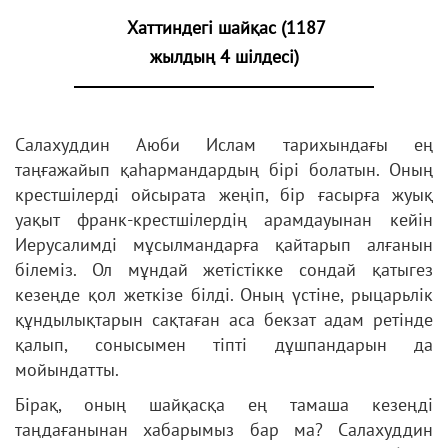
Хаттиндегі шайқас (1187
жылдың 4 шілдесі)
Салахуддин Аюби Ислам тарихындағы ең
таңғажайып қаһармандардың бірі болатын. Оның
крестшілерді ойсырата жеңіп, бір ғасырға жуық
уақыт франк-крестшілердің арамдауынан кейін
Иерусалимді мұсылмандарға қайтарып алғанын
білеміз. Ол мұндай жетістікке сондай қатыгез
кезеңде қол жеткізе білді. Оның үстіне, рыцарьлік
құндылықтарын сақтаған аса бекзат адам ретінде
қалып, сонысымен тіпті дұшпандарын да
мойындатты.
Бірақ, оның шайқасқа ең тамаша кезеңді
таңдағанынан хабарымыз бар ма? Салахуддин