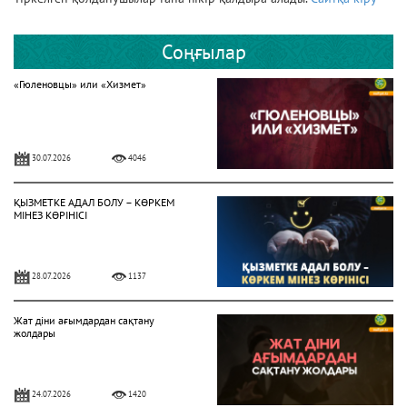
Соңғылар
«Гюленовцы» или «Хизмет»
30.07.2026
4046
ҚЫЗМЕТКЕ АДАЛ БОЛУ – КӨРКЕМ
МІНЕЗ КӨРІНІСІ
28.07.2026
1137
Жат діни ағымдардан сақтану
жолдары
24.07.2026
1420