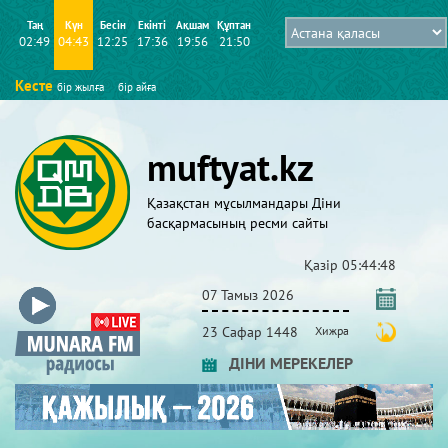
Таң
Күн
Бесін
Екінті
Ақшам
Құптан
02:49
04:43
12:25
17:36
19:56
21:50
Кесте
бір жылға
бір айға
muftyat.kz
Қазақстан мұсылмандары Діни
басқармасының ресми сайты
Қазір
05:44:49
07 Тамыз 2026
23 Сафар 1448
Хижра
ДІНИ МЕРЕКЕЛЕР