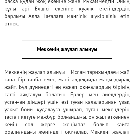
басқа құдай жоқ екеніне және Мұхаммедтің Оның
құлы әрі Елшісі екеніне куәлік ететіндердің
барлығы Алла Тағалаға мәңгілік шүкіршілік етіп
өтпек.
Меккенің жаулап алынуы
Меккенің жаулап алынуы − Ислам тарихындағы жай
ғана бір таңба емес, мәні әлдеқайда маңыздырақ
жайт. Бұл дүниедегі ең ғажап оқиғалардың бірінің
сәтті аяқталуы болатын. Ерлер мен әйелдердің
ұстанған діндері үшін өзі туған қалаларынан ұзақ
уақыт бойы қудалауға ұшырап, туған мекендерін
тастап кетуге мәжбүр болғандығы, он жыл өткеннен
кейін сол жерге жеңімпаз болып қайта
оралғандығы жөніндегі оқиғалар. Меккені жаулап