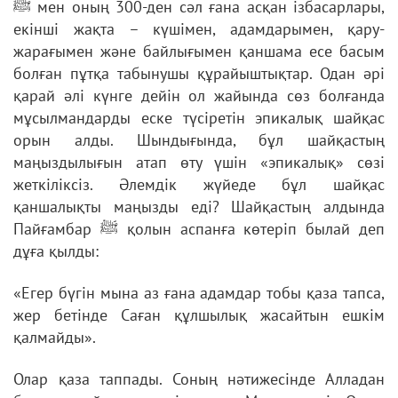
ﷺ мен оның 300-ден сәл ғана асқан ізбасарлары,
екінші жақта – күшімен, адамдарымен, қару-
жарағымен және байлығымен қаншама есе басым
болған пұтқа табынушы құрайыштықтар. Одан әрі
қарай әлі күнге дейін ол жайында сөз болғанда
мұсылмандарды еске түсіретін эпикалық шайқас
орын алды. Шындығында, бұл шайқастың
маңыздылығын атап өту үшін «эпикалық» сөзі
жеткіліксіз. Әлемдік жүйеде бұл шайқас
қаншалықты маңызды еді? Шайқастың алдында
Пайғамбар ﷺ қолын аспанға көтеріп былай деп
дұға қылды:
«Егер бүгін мына аз ғана адамдар тобы қаза тапса,
жер бетінде Саған құлшылық жасайтын ешкім
қалмайды».
Олар қаза таппады. Соның нәтижесінде Алладан