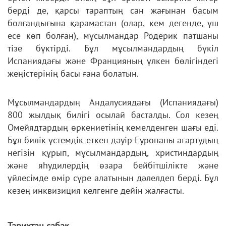
берді де, қарсы тараптың сан жағынан басым
болғандығына қарамастан (олар, кем дегенде, үш
есе көп болған), мұсылмандар Родерик патшаны
тізе бүктірді. Бұл мұсылмандардың бүкіл
Испаниядағы және Францияның үлкен бөлігіндегі
жеңістерінің басы ғана болатын.
Мұсылмандардың Андалусиядағы (Испаниядағы)
800 жылдық билігі осылай басталды. Сол кезең
Омейядтардың өркениетінің кемелденген шағы еді.
Бұл билік үстемдік еткен дәуір Еуропаны ағартудың
негізін құрып, мұсылмандардың, христиндардың
және яһудилердің өзара бейбітшілікте және
үйлесімде өмір сүре алатынын дәлелдеп берді. Бұл
кезең инквизиция келгенге дейін жалғасты.
Тарихтан сабақ