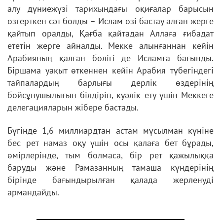
алу дүниежүзі тарихындағы оқиғалар барысын
өзгерткен сәт болды – Ислам өзі бастау алған жерге
қайтып оралды, Қағба қайтадан Аллаға ғибадат
ететін жерге айналды. Мекке алынғаннан кейін
Арабияның қалған бөлігі де Исламға бағынды.
Біршама уақыт өткеннен кейін Арабия түбегіндегі
тайпалардың барлығы дерлік өздерінің
бойсұнушылығын білдіріп, куәлік ету үшін Меккеге
делегацияларын жібере бастады.
Бүгінде 1,6 миллиардтан астам мұсылман күніне
бес рет намаз оқу үшін осы қалаға бет бұрады,
өмірлерінде, тым болмаса, бір рет қажылыққа
баруды және Рамазанның тамаша күндерінің
бірінде бағындырылған қалада жерленуді
армандайды.