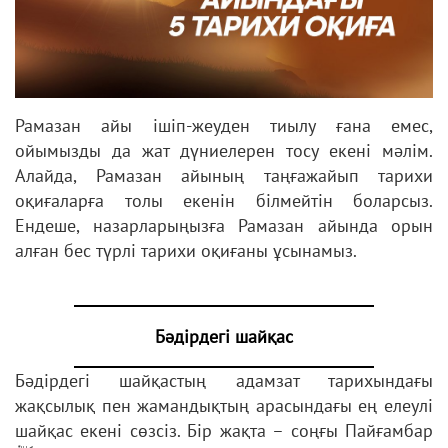
Рамазан айы ішіп-жеуден тиылу ғана емес,
ойымызды да жат дүниелерен тосу екені мәлім.
Алайда, Рамазан айының таңғажайып тарихи
оқиғаларға толы екенін білмейтін боларсыз.
Ендеше, назарларыңызға Рамазан айында орын
алған бес түрлі тарихи оқиғаны ұсынамыз.
Бәдірдегі шайқас
Бәдірдегі шайқастың адамзат тарихындағы
жақсылық пен жамандықтың арасындағы ең елеулі
шайқас екені сөзсіз. Бір жақта – соңғы Пайғамбар